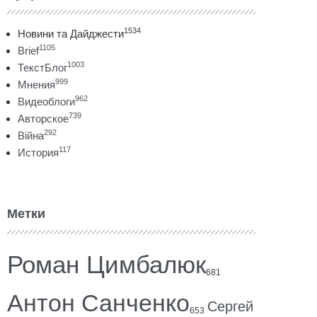
1534
Новини та Дайджести
1105
Brief
1003
ТекстБлог
999
Мнения
962
Видеоблоги
739
Авторское
292
Війна
117
История
Метки
Роман Цимбалюк
681
Антон Санченко
Сергей
653