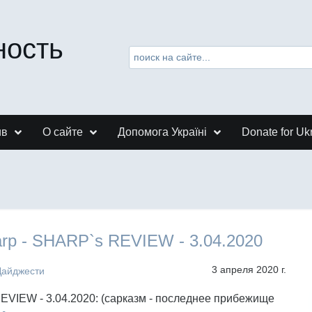
ность
ив
О сайте
Допомога Україні
Donate for Uk
arp - SHARP`s REVIEW - 3.04.2020
3 апреля 2020 г.
Дайджести
VIEW - 3.04.2020: (сарказм - последнее прибежище