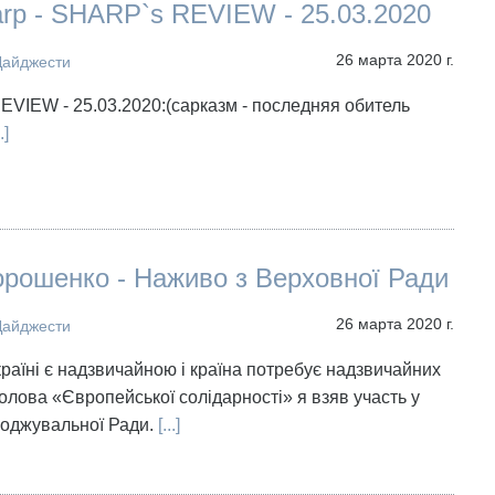
arp - SHARP`s REVIEW - 25.03.2020
26 марта 2020 г.
Дайджести
VIEW - 25.03.2020:(сарказм - последняя обитель
.]
рошенко - Наживо з Верховної Ради
26 марта 2020 г.
Дайджести
країні є надзвичайною і країна потребує надзвичайних
голова «Європейської солідарності» я взяв участь у
годжувальної Ради.
[...]