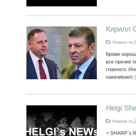
Кирилл С
Новини та 
Кроме хороши
все прочие т
главного. Ин
накачивают.
[
Helgi Sh
Новини та 
⚡ SHARP`s RE