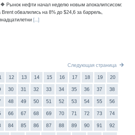
 🔶 Рынок нефти начал неделю новым апокалипсисом:
Brent обвалились на 8% до $24,6 за баррель,
мнадцатилетни
[...]
Следующая страница
1
12
13
14
15
16
17
18
19
20
9
30
31
32
33
34
35
36
37
38
7
48
49
50
51
52
53
54
55
56
5
66
67
68
69
70
71
72
73
74
3
84
85
86
87
88
89
90
91
92