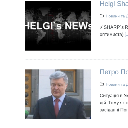
Helgi Sh
Новини та 
⚡ SHARP`s RE
оптимиста)
[..
Петро По
Новини та 
Ситуація в У
дій. Тому як 
засіданні По