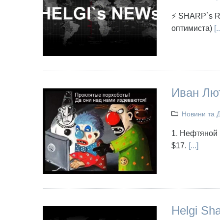
⚡ SHARP`s R
оптимиста)
[..
Иван Лю
Новини та 
1. Нефтяной 
$17.
[...]
Helgi Sh