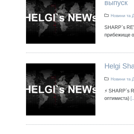
выпуск
Новини та 
SHARP`s REVI
прибежище о
Helgi Sh
Новини та 
⚡ SHARP`s RE
оптимиста)
[..