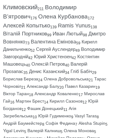
Климовский
Володимир
211
В’ятрович
Олена Курбанова
176
172
Алексей Копытько
Ramis Yunus
139
138
Віталій Портников
Иван Лютый
Дмитро
99
98
Вовнянко
Валентина Емінова
Кирилл
73
59
Данильченко
Сергей Ауслендер
Володимир
52
49
Завгородній
Юрий Христензен
Костянтин
42
42
Машовець
Олексій Петров
Валерій
40
40
Прозапас
Денис Казанский
Гліб Бабіч
35
34
29
Борислав Береза
Олена Добровольська
Тарас
24
21
Чорновіл
Александр Балу
Павел Казарин
21
20
19
Віктор Таран
Александр Коваленко
Мирослав
18
17
Гай
Мартин Брест
Кирилл Сазонов
Юрій
16
14
12
Богданов
Фашик Донецький
Агія
12
11
Загребельська
Юрій Гудименко
Vasyl Taras
10
9
8
Андрій Баумейстер
Софія Федина
Alesha Stupin
8
7
5
Yigal Levin
Валерій Калниш
Олена Монова
5
5
5
Александр Кушнарь
Михайло Подоляк
Олена