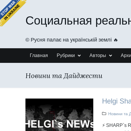
Социальная реаль
©️ Русня палає на українській землі 🔥
Главная
Рубрики
Авторы
Арх
Новини та Дайджести
Helgi Sh
Новини та 
⚡ SHARP`s RE