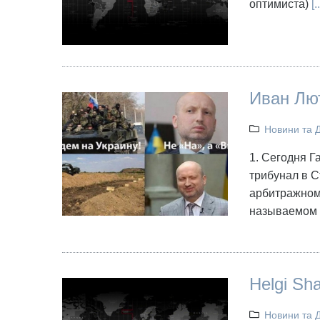
оптимиста)
[..
Иван Лю
Новини та 
1. Сегодня Г
трибунал в 
арбитражному
называемом 
Helgi Sh
Новини та 