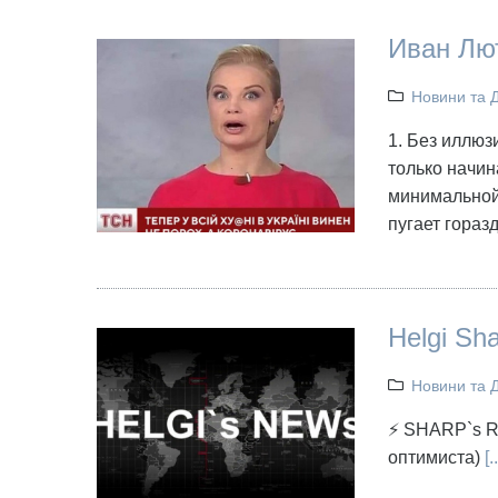
Иван Лю
Новини та 
1. Без иллюз
только начин
минимальной
пугает гораз
Helgi Sh
Новини та 
⚡ SHARP`s RE
оптимиста)
[..