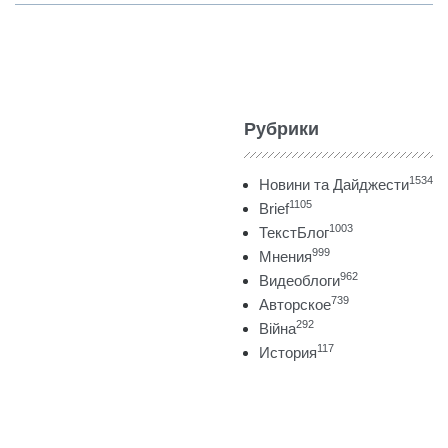
Рубрики
1534
Новини та Дайджести
1105
Brief
1003
ТекстБлог
999
Мнения
962
Видеоблоги
739
Авторское
292
Війна
117
История