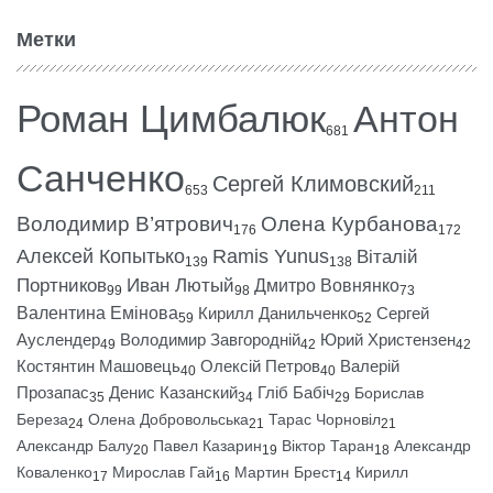
Метки
Роман Цимбалюк
Антон
681
Санченко
Сергей Климовский
653
211
Володимир В’ятрович
Олена Курбанова
176
172
Алексей Копытько
Ramis Yunus
Віталій
139
138
Портников
Иван Лютый
Дмитро Вовнянко
99
98
73
Валентина Емінова
Кирилл Данильченко
Сергей
59
52
Ауслендер
Володимир Завгородній
Юрий Христензен
49
42
42
Костянтин Машовець
Олексій Петров
Валерій
40
40
Прозапас
Денис Казанский
Гліб Бабіч
Борислав
35
34
29
Береза
Олена Добровольська
Тарас Чорновіл
24
21
21
Александр Балу
Павел Казарин
Віктор Таран
Александр
20
19
18
Коваленко
Мирослав Гай
Мартин Брест
Кирилл
17
16
14