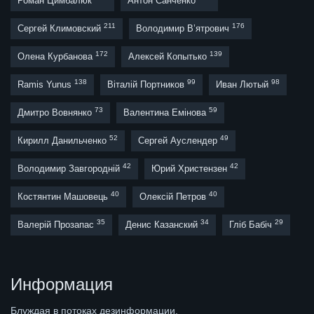
Роман Цимбалюк
Антон Санченко
211
176
Сергей Климовский
Володимир В’ятрович
172
139
Олена Курбанова
Алексей Копытько
138
99
98
Ramis Yunus
Віталій Портников
Иван Лютый
73
59
Дмитро Вовнянко
Валентина Емінова
52
49
Кирилл Данильченко
Сергей Ауслендер
42
42
Володимир Завгородній
Юрий Христензен
40
40
Костянтин Машовець
Олексій Петров
35
34
29
Валерій Прозапас
Денис Казанский
Гліб Бабіч
Информация
Блуждая в потоках дезинформации,