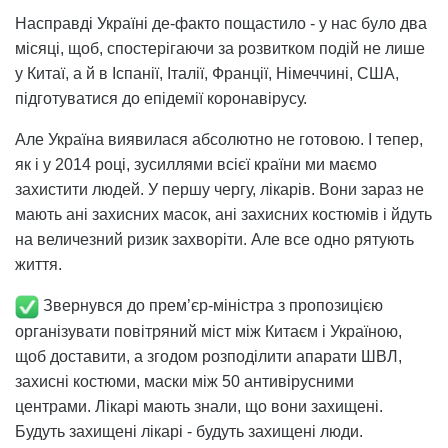
Насправді Україні де-факто пощастило - у нас було два
місяці, щоб, спостерігаючи за розвитком подій не лише
у Китаї, а й в Іспанії, Італії, Франції, Німеччині, США,
підготуватися до епідемії коронавірусу.
Але Україна виявилася абсолютно не готовою. І тепер,
як і у 2014 році, зусиллями всієї країни ми маємо
захистити людей. У першу чергу, лікарів. Вони зараз не
мають ані захисних масок, ані захисних костюмів і йдуть
на величезний ризик захворіти. Але все одно рятують
життя.
Звернувся до прем’єр-міністра з пропозицією
організувати повітряний міст між Китаєм і Україною,
щоб доставити, а згодом розподілити апарати ШВЛ,
захисні костюми, маски між 50 антивірусними
центрами. Лікарі мають знали, що вони захищені.
Будуть захищені лікарі - будуть захищені люди.