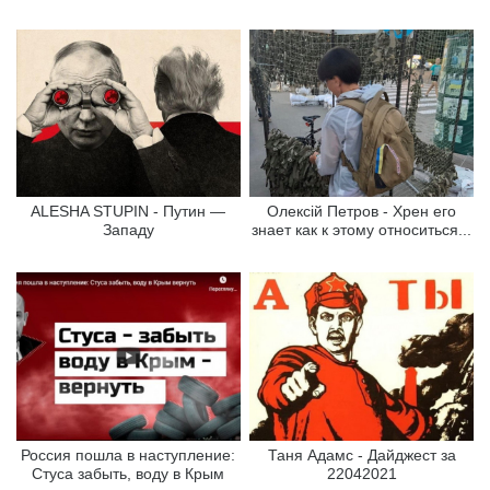
ALESHA STUPIN - Путин —
Олексій Петров - Хрен его
Западу
знает как к этому относиться...
Россия пошла в наступление:
Таня Адамс - Дайджест за
Стуса забыть, воду в Крым
22042021