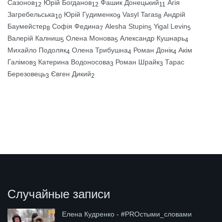
Сазонов
Юрій Богданов
Фашик Донецький
Агія
12
12
11
Загребельська
Юрій Гудименко
Vasyl Taras
Андрій
10
9
8
Баумейстер
Софія Федина
Alesha Stupin
Yigal Levin
8
7
5
5
Валерій Калниш
Олена Монова
Александр Кушнарь
5
5
4
Михайло Подоляк
Олена Трибушна
Роман Донік
Акім
4
4
4
Галімов
Катерина Водоносова
Роман Шрайк
Тарас
3
3
3
Березовець
Євген Дикий
3
2
Случайные записи
Елена Кудренко - #PROстыми_словами