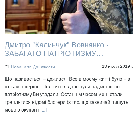
Дмитро "Калинчук" Вовнянко -
ЗАБАГАТО ПАТРІОТИЗМУ…
28 июля 2019 г.
Новини та Дайджести
Що називається – дожився. Все в моєму житті було – а
от таке вперше. Політикові дорікнули надмірністю
патріотизму.Ви угадали. Останнім часом мені стали
траплятися відомі блогери (з тих, що зазвичай пишуть
мовою окупант
[...]