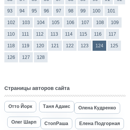
93
94
95
96
97
98
99
100
101
102
103
104
105
106
107
108
109
110
111
112
113
114
115
116
117
118
119
120
121
122
123
124
125
126
127
128
Страницы авторов сайта
Отто Йорк
Таня Адамс
Олена Кудренко
Олег Шарп
СтопРаша
Елена Подгорная