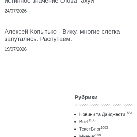
истинное значение слова "ахуй"
24/07/2026
Алексей Копытько - Вижу, многие слегка
запутались. Распутаем.
19/07/2026
Рубрики
1534
Новини та Дайджести
1105
Brief
1003
ТекстБлог
999
Мнения