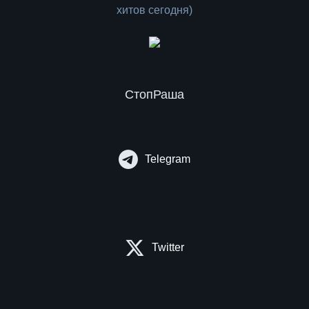
СтопРаша
Telegram
Twitter