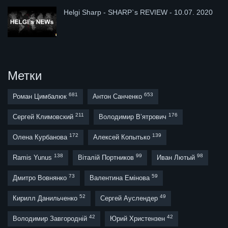
Helgi Sharp - SHARP`s REVIEW - 10.07. 2020
Метки
681
653
Роман Цимбалюк
Антон Санченко
211
176
Сергей Климовский
Володимир В’ятрович
172
139
Олена Курбанова
Алексей Копытько
138
99
98
Ramis Yunus
Віталій Портников
Иван Лютый
73
59
Дмитро Вовнянко
Валентина Емінова
52
49
Кирилл Данильченко
Сергей Ауслендер
42
42
Володимир Завгородній
Юрий Христензен