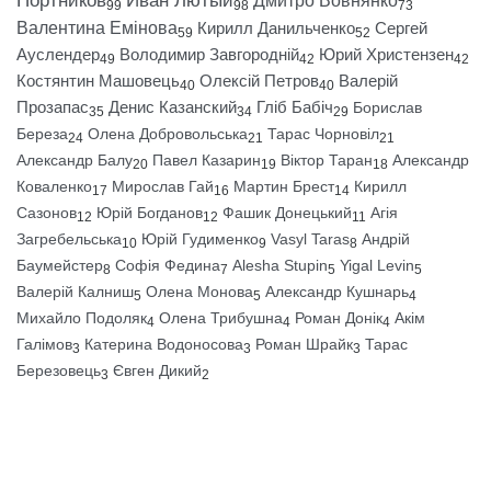
Портников
Иван Лютый
Дмитро Вовнянко
99
98
73
Валентина Емінова
Кирилл Данильченко
Сергей
59
52
Ауслендер
Володимир Завгородній
Юрий Христензен
49
42
42
Костянтин Машовець
Олексій Петров
Валерій
40
40
Прозапас
Денис Казанский
Гліб Бабіч
Борислав
35
34
29
Береза
Олена Добровольська
Тарас Чорновіл
24
21
21
Александр Балу
Павел Казарин
Віктор Таран
Александр
20
19
18
Коваленко
Мирослав Гай
Мартин Брест
Кирилл
17
16
14
Сазонов
Юрій Богданов
Фашик Донецький
Агія
12
12
11
Загребельська
Юрій Гудименко
Vasyl Taras
Андрій
10
9
8
Баумейстер
Софія Федина
Alesha Stupin
Yigal Levin
8
7
5
5
Валерій Калниш
Олена Монова
Александр Кушнарь
5
5
4
Михайло Подоляк
Олена Трибушна
Роман Донік
Акім
4
4
4
Галімов
Катерина Водоносова
Роман Шрайк
Тарас
3
3
3
Березовець
Євген Дикий
3
2