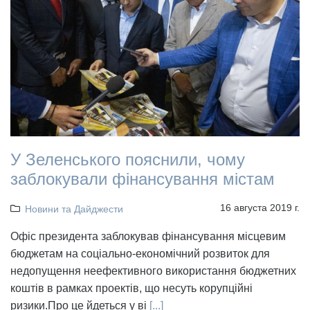
У Зеленського пояснили, чому
заблокували фінансування містам
16 августа 2019 г.
Новини та Дайджести
Офіс президента заблокував фінансування місцевим
бюджетам на соціально-економічний розвиток для
недопущення неефективного використання бюджетних
коштів в рамках проектів, що несуть корупційні
ризики.Про це йдеться у ві
[...]