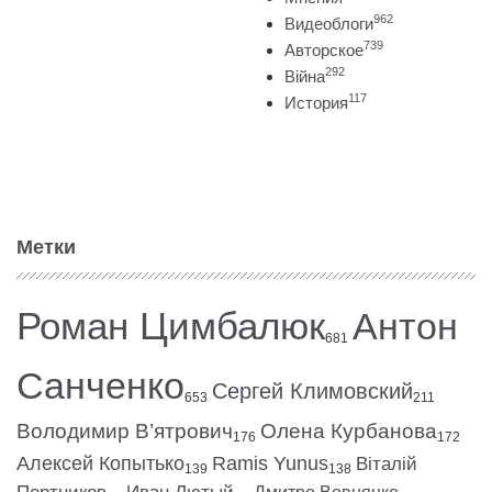
962
Видеоблоги
739
Авторское
292
Війна
117
История
Метки
Роман Цимбалюк
Антон
681
Санченко
Сергей Климовский
653
211
Володимир В’ятрович
Олена Курбанова
176
172
Алексей Копытько
Ramis Yunus
Віталій
139
138