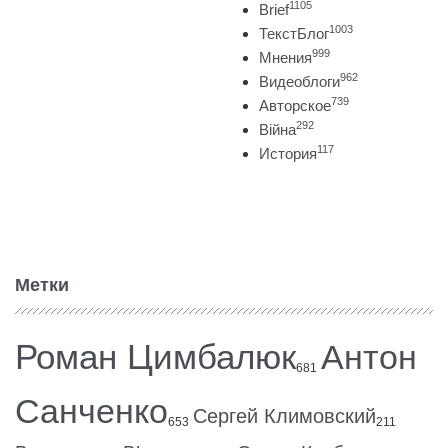
1105
Brief
1003
ТекстБлог
999
Мнения
962
Видеоблоги
739
Авторское
292
Війна
117
История
Метки
Роман Цимбалюк
Антон
681
Санченко
Сергей Климовский
653
211