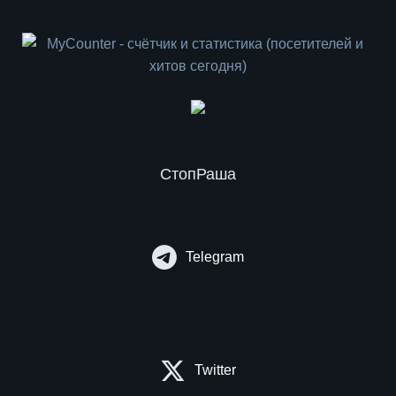
СтопРаша
Telegram
Twitter