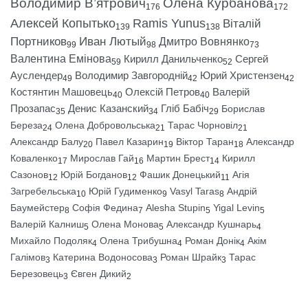
Володимир В’ятрович
Олена Курбанова
176
172
Алексей Копытько
Ramis Yunus
Віталій
139
138
Портников
Иван Лютый
Дмитро Вовнянко
99
98
73
Валентина Емінова
Кирилл Данильченко
Сергей
59
52
Ауслендер
Володимир Завгородній
Юрий Христензен
49
42
42
Костянтин Машовець
Олексій Петров
Валерій
40
40
Прозапас
Денис Казанский
Гліб Бабіч
Борислав
35
34
29
Береза
Олена Добровольська
Тарас Чорновіл
24
21
21
Александр Балу
Павел Казарин
Віктор Таран
Александр
20
19
18
Коваленко
Мирослав Гай
Мартин Брест
Кирилл
17
16
14
Сазонов
Юрій Богданов
Фашик Донецький
Агія
12
12
11
Загребельська
Юрій Гудименко
Vasyl Taras
Андрій
10
9
8
Баумейстер
Софія Федина
Alesha Stupin
Yigal Levin
8
7
5
5
Валерій Калниш
Олена Монова
Александр Кушнарь
5
5
4
Михайло Подоляк
Олена Трибушна
Роман Донік
Акім
4
4
4
Галімов
Катерина Водоносова
Роман Шрайк
Тарас
3
3
3
Березовець
Євген Дикий
3
2