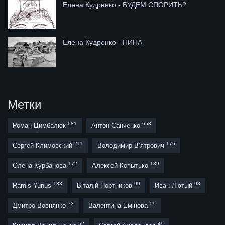
Елена Кудренко - БУДЕМ СПОРИТЬ?
Елена Кудренко - НИНА
Метки
681
653
Роман Цимбалюк
Антон Санченко
211
176
Сергей Климовский
Володимир В’ятрович
172
139
Олена Курбанова
Алексей Копытько
138
99
98
Ramis Yunus
Віталій Портников
Иван Лютый
73
59
Дмитро Вовнянко
Валентина Емінова
52
49