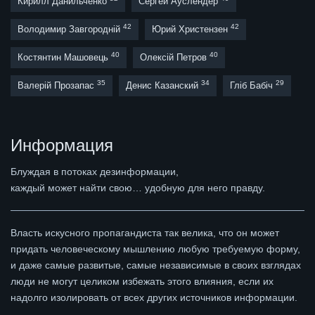
Кирилл Данильченко
Сергей Ауслендер
42
42
Володимир Завгородній
Юрий Христензен
40
40
Костянтин Машовець
Олексій Петров
35
34
29
Валерій Прозапас
Денис Казанский
Гліб Бабіч
Информация
Блуждая в потоках дезинформации,
каждый может найти свою… удобную для него правду.
Власть искусного пропагандиста так велика, что он может
придать человеческому мышлению любую требуемую форму,
и даже самые развитые, самые независимые в своих взглядах
люди не могут целиком избежать этого влияния, если их
надолго изолировать от всех других источников информации.