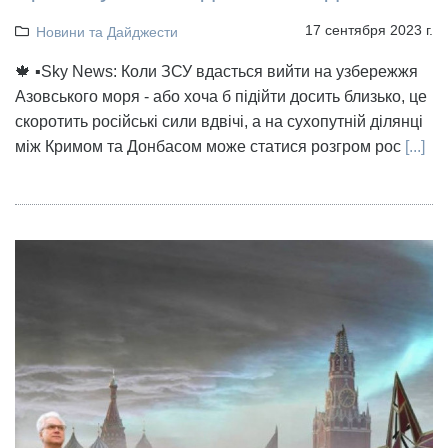
17 сентября 2023 г.
Новини та Дайджести
🍁 ▪️Sky News: Коли ЗСУ вдасться вийти на узбережжя
Азовського моря - або хоча б підійти досить близько, це
скоротить російські сили вдвічі, а на сухопутній ділянці
між Кримом та Донбасом може статися розгром рос
[...]