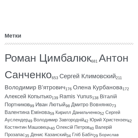
Метки
Роман Цимбалюк
Антон
681
Санченко
Сергей Климовский
653
211
Володимир В’ятрович
Олена Курбанова
176
172
Алексей Копытько
Ramis Yunus
Віталій
139
138
Портников
Иван Лютый
Дмитро Вовнянко
99
98
73
Валентина Емінова
Кирилл Данильченко
Сергей
59
52
Ауслендер
Володимир Завгородній
Юрий Христензен
49
42
42
Костянтин Машовець
Олексій Петров
Валерій
40
40
Прозапас
Денис Казанский
Гліб Бабіч
Борислав
35
34
29