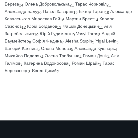
Береза
Олена Добровольська
Тарас Чорновіл
24
21
21
Александр Балу
Павел Казарин
Віктор Таран
Александр
20
19
18
Коваленко
Мирослав Гай
Мартин Брест
Кирилл
17
16
14
Сазонов
Юрій Богданов
Фашик Донецький
Агія
12
12
11
Загребельська
Юрій Гудименко
Vasyl Taras
Андрій
10
9
8
Баумейстер
Софія Федина
Alesha Stupin
Yigal Levin
8
7
5
5
Валерій Калниш
Олена Монова
Александр Кушнарь
5
5
4
Михайло Подоляк
Олена Трибушна
Роман Донік
Акім
4
4
4
Галімов
Катерина Водоносова
Роман Шрайк
Тарас
3
3
3
Березовець
Євген Дикий
3
2