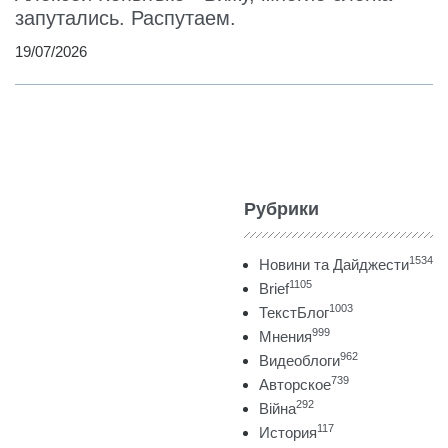
запутались. Распутаем.
19/07/2026
Рубрики
1534
Новини та Дайджести
1105
Brief
1003
ТекстБлог
999
Мнения
962
Видеоблоги
739
Авторское
292
Війна
117
История