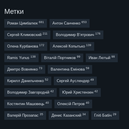
Метки
681
653
Роман Цимбалюк
Антон Санченко
211
176
Сергей Климовский
Володимир В’ятрович
172
139
Олена Курбанова
Алексей Копытько
138
99
98
Ramis Yunus
Віталій Портников
Иван Лютый
73
59
Дмитро Вовнянко
Валентина Емінова
52
49
Кирилл Данильченко
Сергей Ауслендер
42
42
Володимир Завгородній
Юрий Христензен
40
40
Костянтин Машовець
Олексій Петров
35
34
29
Валерій Прозапас
Денис Казанский
Гліб Бабіч