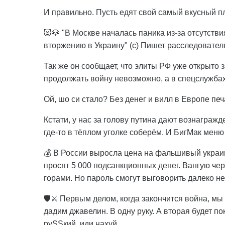
И правильно. Пусть едят свой самый вкусный пл
🐷🐶 "В Москве началась паника из-за отсутст
вторжению в Украину" (с) Пишет расследователь
Так же он сообщает, что элиты РФ уже открыто 
продолжать войну невозможно, а в спецслужбах
Ой, шо си стало? Без денег и вилл в Европе печ
Кстати, у нас за голову путина дают вознагражде
где-то в тёплом уголке соберём. И БигМак меню
💰 В России выросла цена на фальшивый украин
просят 5 000 подсанкционных денег. Вангую чере
горами. Но пароль смогут выговорить далеко не
🛡️⚔️ Первым делом, когда закончится война, мы 
дадим джавелин. В одну руку. А вторая будет п
руSSкий, иди нахуй.