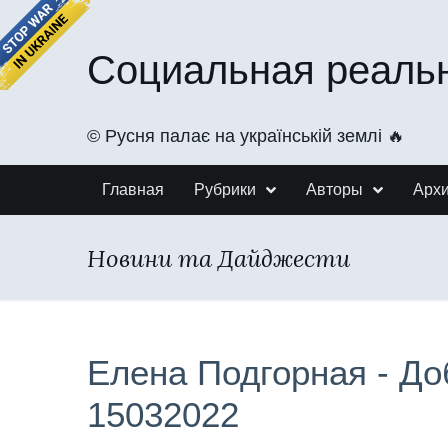
Социальная реаль
©️ Русня палає на українській землі 🔥
Главная
Рубрики
Авторы
Арх
Новини та Дайджести
Елена Подгорная - До
15032022