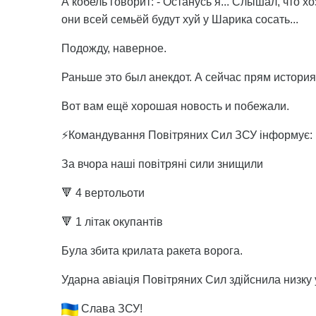
А кобель говорит: - Останусь я... Слышал, что хо
они всей семьёй будут хуй у Шарика сосать...
Подожду, наверное.
Раньше это был анекдот. А сейчас прям история
Вот вам ещё хорошая новость и побежали.
⚡Командування Повітряних Сил ЗСУ інформує:
За вчора наші повітряні сили знищили
🔻 4 вертольоти
🔻 1 літак окупантів
Була збита крилата ракета ворога.
Ударна авіація Повітряних Сил здійснила низку 
Слава ЗСУ!