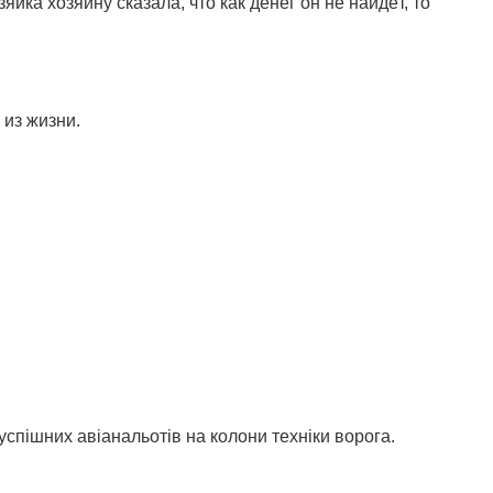
зяйка хозяину сказала, что как денег он не найдёт, то
 из жизни.
успішних авіанальотів на колони техніки ворога.