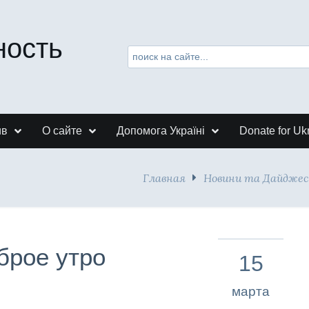
ность
ив
О сайте
Допомога Україні
Donate for Uk
Главная
Новини та Дайдже
брое утро
15
марта