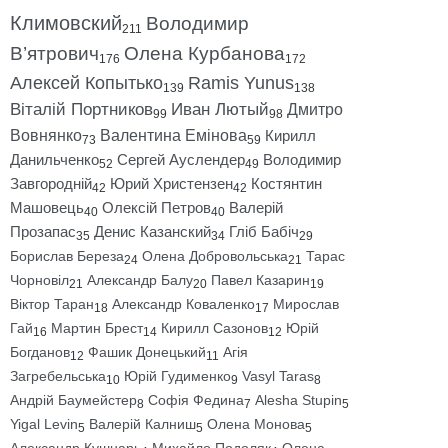
Климовский
Володимир
211
В’ятрович
Олена Курбанова
176
172
Алексей Копытько
Ramis Yunus
139
138
Віталій Портников
Иван Лютый
Дмитро
99
98
Вовнянко
Валентина Емінова
Кирилл
73
59
Данильченко
Сергей Ауслендер
Володимир
52
49
Завгородній
Юрий Христензен
Костянтин
42
42
Машовець
Олексій Петров
Валерій
40
40
Прозапас
Денис Казанский
Гліб Бабіч
35
34
29
Борислав Береза
Олена Добровольська
Тарас
24
21
Чорновіл
Александр Балу
Павел Казарин
21
20
19
Віктор Таран
Александр Коваленко
Мирослав
18
17
Гай
Мартин Брест
Кирилл Сазонов
Юрій
16
14
12
Богданов
Фашик Донецький
Агія
12
11
Загребельська
Юрій Гудименко
Vasyl Taras
10
9
8
Андрій Баумейстер
Софія Федина
Alesha Stupin
8
7
5
Yigal Levin
Валерій Калниш
Олена Монова
5
5
5
Александр Кушнарь
Михайло Подоляк
Олена