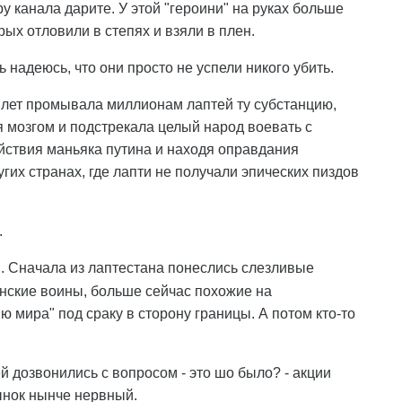
у канала дарите. У этой "героини" на руках больше
рых отловили в степях и взяли в плен.
 надеюсь, что они просто не успели никого убить.
 лет промывала миллионам лаптей ту субстанцию,
я мозгом и подстрекала целый народ воевать с
ствия маньяка путина и находя оправдания
гих странах, где лапти не получали эпических пиздов
.
. Сначала из лаптестана понеслись слезливые
нские воины, больше сейчас похожие на
 мира" под сраку в сторону границы. А потом кто-то
й дозвонились с вопросом - это шо было? - акции
ынок нынче нервный.