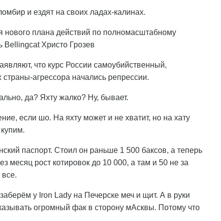
омбир и ездят на своих ладах-калинах.
вия нового плана действий по полномасштабному
 Bellingcat Христо Грозев
заявляют, что курс России самоубийственный,
 страны-агрессора начались репрессии.
ально, да? Яхту жалко? Ну, бывает.
ние, если шо. На яхту может и не хватит, но на хату
 купим.
ский паспорт. Стоил он раньше 1 500 баксов, а теперь
з месяц рост котировок до 10 000, а там и 50 не за
 все.
заберём у Iron Lady на Печерске меч и щит. А в руки
оказывать огромный фак в сторону мАсквы. Потому что