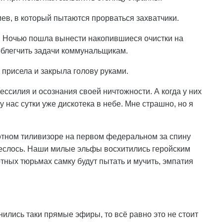
в, в который пытаются прорваться захватчики.
иву. Ночью пошла вынести накопившиеся очистки на
облегчить задачи коммунальщикам.
, присела и закрыла голову руками.
ессилия и осознания своей ничтожности. А когда у них
 у нас сутки уже дискотека в небе. Мне страшно, но я
потном тиливизоре на первом федеральном за спину
неслось. Наши милые эльфы восхитились геройским
отных тюрьмах самку будут пытать и мучить, эмпатия
нились таки прямые эфиры, то всё равно это не стоит