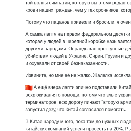
той волны симпатии, которую вы этому редактор
крови наших граждан, чем у тех срочников, кото
Потому что пацанов привезли и бросили, я очень
А самка лаптя на первом федеральном десятки
которая у людей в черепной коробке называетс
другими народами. Оправдывая преступные дей
убийствам людей в Украине, Сирии, Грузии и дру
и охуевали от своей безнаказанности.
Извините, но мне её не жалко. Жалелка иссякла
А ещё вчера лапти эпично подставили Китай
всхрюкивания о помощи, потому что злые украи
терминаторов, всю дорогу пинают "вторую армию
запустил дезу, что Китай согласился помогать.
В Китае народу много, пока там до нужных люде
китайских компаний успели просесть на 20%. Р