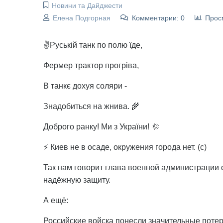
Новини та Дайджести
Елена Подгорная
Комментарии: 0
Прос
✌️Руській танк по полю їде,
Фермер трактор прогріва,
В танкє дохуя соляри -
Знадобиться на жнива. 🌾
Доброго ранку! Ми з України! 🌞
⚡ Киев не в осаде, окружения города нет. (с)
Так нам говорит глава военной администрации 
надёжную защиту.
А ещё:
Российские войска понесли значительные потер