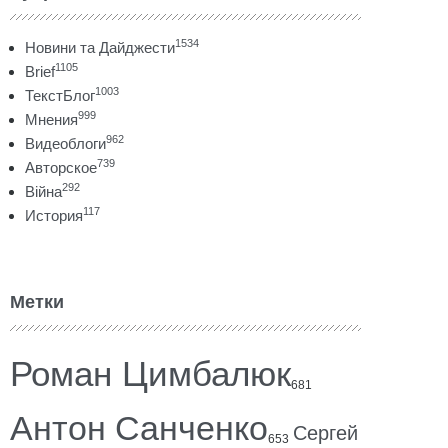
1534
Новини та Дайджести
1105
Brief
1003
ТекстБлог
999
Мнения
962
Видеоблоги
739
Авторское
292
Війна
117
История
Метки
Роман Цимбалюк
681
Антон Санченко
Сергей
653