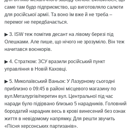
саме там будо підприємство, що виготовляло салюти
для російської армії. Та воно їм вже й не треба –
перемог не передбачається.
▶ 3. ISW теж помітив десант на лівому березі під
Олешками. Але пише, що нічого не зрозуміло. Він теж
начитався воєнкорів.
▶ 4. Стратком: ЗСУ вразили російський пункт
управління в Новій Каховці.
▶ 5. Миколаївський Ваньок: У Лазурному сьогодні
приблизно о 09:45 в районі місцевого магазину по
вул.Металургів/перетин вул. Центральної під час
наради було підірвано близько 5 нарадників. Головний
бородатий нарадник весь в крові винесений без ознак
життя в невідомому напрямку. Для решти звучить
«Пісня херсонських партизанів».