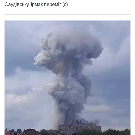
Саудівську. Їрмак переміг (с)