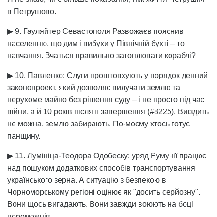
в Петрушово.
▶ 9. Гауляйтер Севастополя Развожаєв пояснив
населенню, що дим і вибухи у Північній бухті – то
навчання. Вчаться правильно затоплювати кораблі?
▶ 10. Павленко: Слуги проштовхують у порядок денний
законопроект, який дозволяє вилучати землю та
нерухоме майно без рішення суду – і не просто під час
війни, а й 10 років після її завершення (#8225). Виїздить
не можна, землю забирають. По-моєму хтось готує
панщину.
▶ 11. Лумініца-Теодора Одобеску: уряд Румунії працює
над пошуком додаткових способів транспортування
українського зерна. А ситуацію з безпекою в
Чорноморському регіоні оцінює як "досить серйозну".
Вони щось вигадають. Вони завжди воюють на боці
переможців.