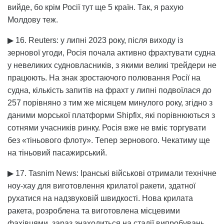
вийде, бо крім Росії тут ще 5 країн. Так, я рахую
Молдову теж.
▶ 16. Reuters: у липні 2023 року, після виходу із
зернової угоди, Росія почала активно фрахтувати судна
у невеликих судновласників, з якими великі трейдери не
працюють. На знак зростаючого полювання Росії на
судна, кількість запитів на фрахт у липні подвоїлася до
257 порівняно з тим же місяцем минулого року, згідно з
даними морської платформи Shipfix, які порівнюються з
сотнями учасників ринку. Росія вже не вміє торгувати
без «тіньового флоту». Тепер зернового. Чекатиму ще
на тіньовий пасажирський.
▶ 17. Tasnim News: Іранські військові отримали технічне
ноу-хау для виготовлення крилатої ракети, здатної
рухатися на надзвуковій швидкості. Нова крилата
ракета, розроблена та виготовлена місцевими
фахівцями, зараз знаходиться на стадії випробувань.