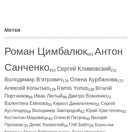
Метки
Роман Цимбалюк
Антон
681
Санченко
Сергей Климовский
653
211
Володимир В’ятрович
Олена Курбанова
176
172
Алексей Копытько
Ramis Yunus
Віталій
139
138
Портников
Иван Лютый
Дмитро Вовнянко
99
98
73
Валентина Емінова
Кирилл Данильченко
Сергей
59
52
Ауслендер
Володимир Завгородній
Юрий Христензен
49
42
42
Костянтин Машовець
Олексій Петров
Валерій
40
40
Прозапас
Денис Казанский
Гліб Бабіч
Борислав
35
34
29
Береза
Олена Добровольська
Тарас Чорновіл