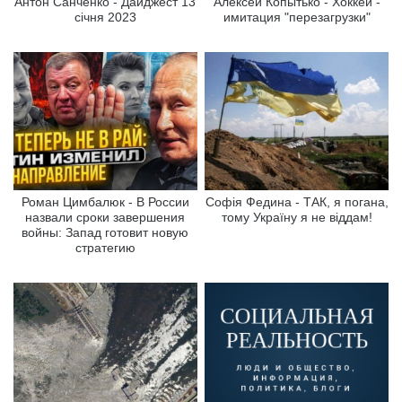
Антон Санченко - Дайджест 13
Алексей Копытько - Хоккей -
січня 2023
имитация "перезагрузки"
Роман Цимбалюк - В России
Софія Федина - ТАК, я погана,
назвали сроки завершения
тому Україну я не віддам!
войны: Запад готовит новую
стратегию