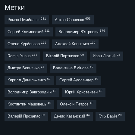
Метки
681
653
Роман Цимбалюк
Антон Санченко
211
176
Сергей Климовский
Володимир В’ятрович
172
139
Олена Курбанова
Алексей Копытько
138
99
98
Ramis Yunus
Віталій Портников
Иван Лютый
73
59
Дмитро Вовнянко
Валентина Емінова
52
49
Кирилл Данильченко
Сергей Ауслендер
42
42
Володимир Завгородній
Юрий Христензен
40
40
Костянтин Машовець
Олексій Петров
35
34
29
Валерій Прозапас
Денис Казанский
Гліб Бабіч