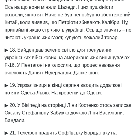
Ось на що вони міняли Шахеди. І цих пушкіністи
розвели, як котят. Наче не був непозбувно збентежений
Китай, коли виявив, що Петріоти збивають Калібри. Ну,
принаймні якщо стріляють українці. Ось що значить – не
читають українських газет, купують лежалий товар.
▶ 18. Байден дав зелене світло для тренування
українських військових на американських винищувачах
F-16. У Пентагоні наголосили, що процес навчання
очолюють Данія і Нідерланди. Данке шон.
▶ 19. Укрзалізниця в кінці серпня вводить додаткові
потяги Одеса-Львів. На креветки до Одеси.
▶ 20. У Вікіпедії на сторінці Ліни Костенко хтось записав
Оксану Стефанівну Забужко дочкою Ліни Василівни.
Вандали.
▶ 21. Телефон править Софіївську Борщагівку на