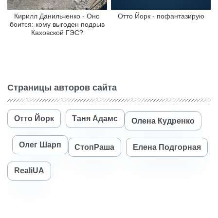
Кирилл Данильченко - Оно
Отто Йорк - пофантазирую
боится: кому выгоден подрыв
Каховской ГЭС?
Страницы авторов сайта
Отто Йорк
Таня Адамс
Олена Кудренко
Олег Шарп
СтопРаша
Елена Подгорная
RealiUA