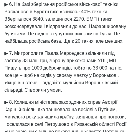
▶ 6. На базі зберігання російської військової техніки
Вагжаново в Бурятії вже «зникло» 40% техніки.
Зберігалося 3840, залишилося 2270. БМП і танки
розконсервували і відправили до нас. Нафаршировану
бурятами. Це видно з супутникових знімків Гугля. Це
найбільша російська база. Ще є 20 таких, але менших.
▶ 7. Митрополита Павла Мерседеса звільнили під
заставу 33 млн. грн, зібрану прихожанами УПЦ МП.
Пишуть про 1000 доброчинців, тобто по 33 000 на ніс. І
все це – щоб не сидів у своєму маєтку у Воронькові.
Якщо він втече – віддайте мульйони Вороньківській
сільраді. Створили умови.
▶ 8. Колишня міністерка закордонних справ Австрії
Карін Кнайсль, яка танцювала на весіллі з Путіним,
минулого року залишила країну, заявивши про погрози,
і оселилася в селі Петрушово в Рязанській області Росії.
Я не знаю, чи є більше покарання, ніж життя Петрушки