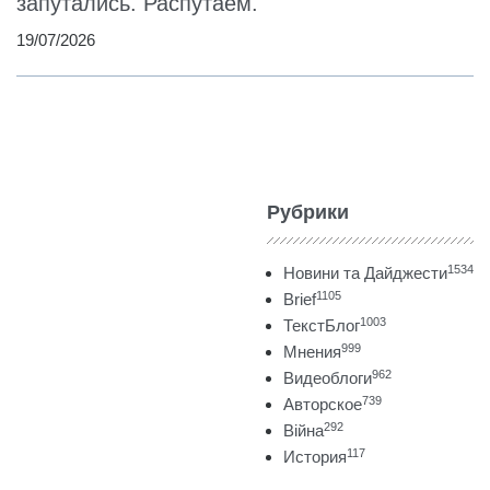
запутались. Распутаем.
19/07/2026
Рубрики
1534
Новини та Дайджести
1105
Brief
1003
ТекстБлог
999
Мнения
962
Видеоблоги
739
Авторское
292
Війна
117
История