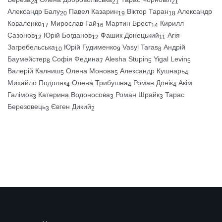
24
21
21
Александр Балу
Павел Казарин
Віктор Таран
Александр
20
19
18
Коваленко
Мирослав Гай
Мартин Брест
Кирилл
17
16
14
Сазонов
Юрій Богданов
Фашик Донецький
Агія
12
12
11
Загребельська
Юрій Гудименко
Vasyl Taras
Андрій
10
9
8
Баумейстер
Софія Федина
Alesha Stupin
Yigal Levin
8
7
5
5
Валерій Калниш
Олена Монова
Александр Кушнарь
5
5
4
Михайло Подоляк
Олена Трибушна
Роман Донік
Акім
4
4
4
Галімов
Катерина Водоносова
Роман Шрайк
Тарас
3
3
3
Березовець
Євген Дикий
3
2