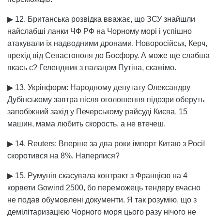
▶ 12. Британська розвідка вважає, що ЗСУ знайшли
найслабші ланки ЧФ РФ на Чорному морі і успішно
атакували їх надводними дронами. Новоросійськ, Керч,
прехід від Севастополя до Босфору. А може ще слабша
якась є? Геленджик з палацом Путіна, скажімо.
▶ 13. Укрінформ: Народному депутату Олександру
Дубінському завтра після оголошення підозри оберуть
запобіжний захід у Печерському райсуді Києва. 15
машин, мама любить скорость, а не втечеш.
▶ 14. Reuters: Вперше за два роки імпорт Китаю з Росії
скоротився на 8%. Наперлися?
▶ 15. Румунія скасувала контракт з Францією на 4
корвети Gowind 2500, бо переможець тендеру вчасно
не подав обумовлені документи. Я так розумію, що з
демілітаризацією Чорного моря цього разу нічого не