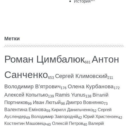
История
Метки
Роман Цимбалюк
Антон
681
Санченко
Сергей Климовский
653
211
Володимир В’ятрович
Олена Курбанова
176
172
Алексей Копытько
Ramis Yunus
Віталій
139
138
Портников
Иван Лютый
Дмитро Вовнянко
99
98
73
Валентина Емінова
Кирилл Данильченко
Сергей
59
52
Ауслендер
Володимир Завгородній
Юрий Христензен
49
42
42
Костянтин Машовець
Олексій Петров
Валерій
40
40