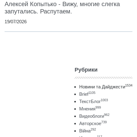
Алексей Копытько - Вижу, многие слегка
запутались. Распутаем.
19/07/2026
Рубрики
1534
Новини та Дайджести
1105
Brief
1003
ТекстБлог
999
Мнения
962
Видеоблоги
739
Авторское
292
Війна
117