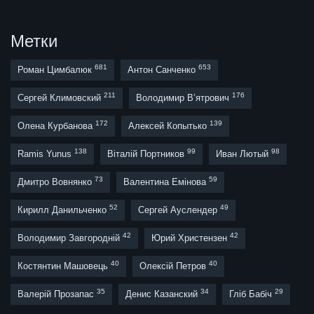
Метки
681
653
Роман Цимбалюк
Антон Санченко
211
176
Сергей Климовский
Володимир В’ятрович
172
139
Олена Курбанова
Алексей Копытько
138
99
98
Ramis Yunus
Віталій Портников
Иван Лютый
73
59
Дмитро Вовнянко
Валентина Емінова
52
49
Кирилл Данильченко
Сергей Ауслендер
42
42
Володимир Завгородній
Юрий Христензен
40
40
Костянтин Машовець
Олексій Петров
35
34
29
Валерій Прозапас
Денис Казанский
Гліб Бабіч