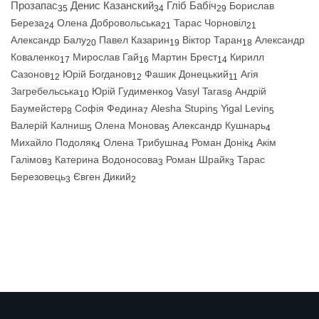
Прозапас
Денис Казанский
Гліб Бабіч
Борислав
35
34
29
Береза
Олена Добровольська
Тарас Чорновіл
24
21
21
Александр Балу
Павел Казарин
Віктор Таран
Александр
20
19
18
Коваленко
Мирослав Гай
Мартин Брест
Кирилл
17
16
14
Сазонов
Юрій Богданов
Фашик Донецький
Агія
12
12
11
Загребельська
Юрій Гудименко
Vasyl Taras
Андрій
10
9
8
Баумейстер
Софія Федина
Alesha Stupin
Yigal Levin
8
7
5
5
Валерій Калниш
Олена Монова
Александр Кушнарь
5
5
4
Михайло Подоляк
Олена Трибушна
Роман Донік
Акім
4
4
4
Галімов
Катерина Водоносова
Роман Шрайк
Тарас
3
3
3
Березовець
Євген Дикий
3
2