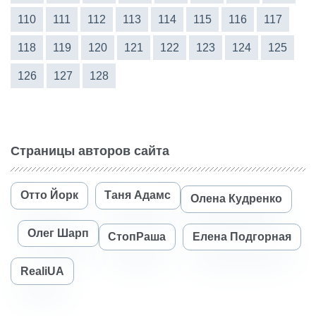
110
111
112
113
114
115
116
117
118
119
120
121
122
123
124
125
126
127
128
Страницы авторов сайта
Отто Йорк
Таня Адамс
Олена Кудренко
Олег Шарп
СтопРаша
Елена Подгорная
RealiUA