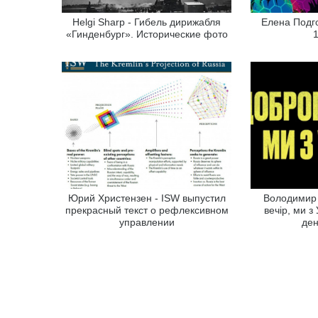
Helgi Sharp - Гибель дирижабля
Елена Подго
«Гинденбург». Исторические фото
Юрий Христензен - ISW выпустил
Володимир 
прекрасный текст о рефлексивном
вечір, ми з
управлении
ден