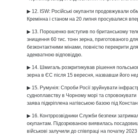
▶ 12. ISW: Російські окупанти продовжували обм
Кремінна і станом на 20 липня просувалися впе
▶ 13. Порошенко виступив по британському телек
знищення 60 тис. тонн зерна, приготованого для 
безконтактними мінами, повністю перекрити для 
адекватною відповіддю.
▶ 14. Шмигаль розкритикував рішення польськог
зерна в ЄС після 15 вересня, назвавши його нед
▶ 15. Румунія: Спроби Росії зруйнувати інфраст
судноплавству в Чорному морі та спровокувати
заява підкріплена натівською базою під Конста
▶ 16. Контррозвідники Служби безпеки затримали
окупантам. Підозрюваною виявилась посадовиця м
військові залучили до співпраці на початку 2023 