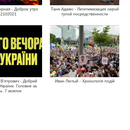
рная - Доброе утро
Таня Адамс - Легитимизация серой
12102021
тупой посредственности
В’ятрович - Добрий
Иван Лютый - Хронологiя подiй
 України. Головне за
ь. 7 жовтня