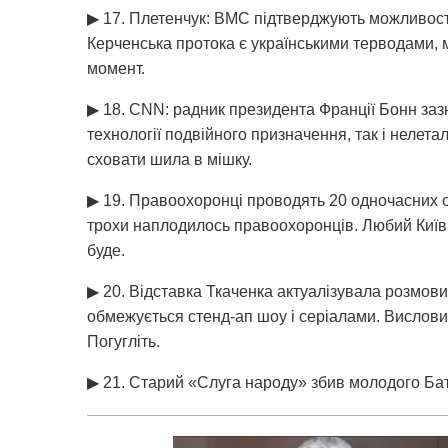
▶ 17. Плетенчук: ВМС підтверджують можливості
Керченська протока є українськими терводами, м
момент.
▶ 18. CNN: радник президента Франції Бонн зазна
технології подвійного призначення, так і нелет
сховати шила в мішку.
▶ 19. Правоохоронці проводять 20 одночасних о
трохи наплодилось правоохоронців. Любий Київ 
буде.
▶ 20. Відставка Ткаченка актуалізувала розмови 
обмежується стенд-ап шоу і серіалами. Вислов
Погугліть.
▶ 21. Старий «Слуга народу» збив молодого Батю 