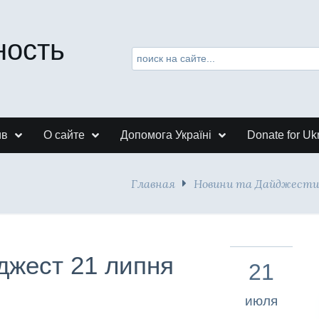
ность
ив
О сайте
Допомога Україні
Donate for Uk
Главная
Новини та Дайджести
джест 21 липня
21
июля