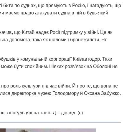
 бити по суднах, що прямують в Росію, і нагадують, що
и маємо право атакувати судна в ній в будь-який
чив, що Китай надає Росії підтримку у війні. Це як
альна допомога, така як шоломи і бронежилети. Не
бушків у комунальній корпорації Київавтодор. Таки
може бути спокійним. Ніяких розв’язок на Оболоні не
про роль культури під час війни. Й про те, що вона не
илися директорка музею Голодомору й Оксана Забужко.
з «Інгульця» на злеті. Д – досвід. (с)