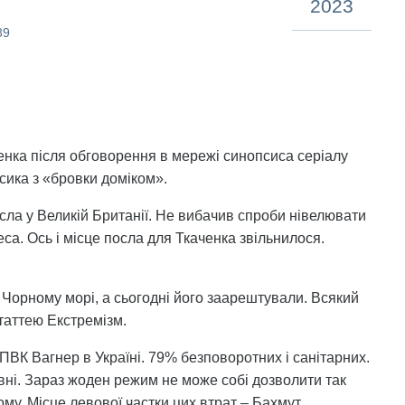
2023
89
ченка після обговорення в мережі синопсиса серіалу
осика з «бровки доміком».
сла у Великій Британії. Не вибачив спроби нівелювати
а. Ось і місце посла для Ткаченка звільнилося.
а Чорному морі, а сьогодні його заарештували. Всякий
таттею Екстремізм.
 ПВК Вагнер в Україні. 79% безповоротних і санітарних.
вні. Зараз жоден режим не може собі дозволити так
у. Місце левової частки цих втрат – Бахмут.