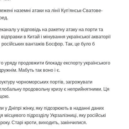
ежені наземні атаки на лінії Куп'янськ-Сватове-
ред.
аналу у відповідь на ракетну атаку на порти та
відправки в Китай і мінування української акваторії
російських вантажів Босфор. Так, це було б
о уряду продовжити блокаду експорту українського
ружнім. Мабуть так воно і є.
руктуру чорноморських портів, загрожувати
 глобальну продовольчу кризу є неприйнятними. Ця
нцою.
 у Дніпрі жінку, яку підозрюють в наданні даних
ісцевого підрозділу Укрзалізниці, яку російські
року. Старі кроти, виходить, закінчилися.