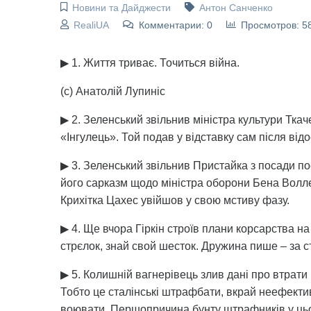
Новини та Дайджести
Антон Санченко
RealiUA
Комментарии: 0
Просмотров: 5
▶ 1. Життя триває. Точиться війна.
(с) Анатолій Лупиніс
▶ 2. Зеленський звільнив міністра культури Тка
«Інгулець». Той подав у відставку сам після від
▶ 3. Зеленський звільнив Пристайка з посади по
його сарказм щодо міністра оборони Бена Воллес
Крихітка Цахес увійшов у свою мстиву фазу.
▶ 4. Ще вчора Гіркін строїв плани корсарства н
стрєлок, знай свой шесток. Дружина пише – за с
▶ 5. Колишній вагнерівець злив дані про втрати
Тобто це сталінські штрафбати, вкрай неефекти
воювати. Першопричина бунту штрафників у цьом