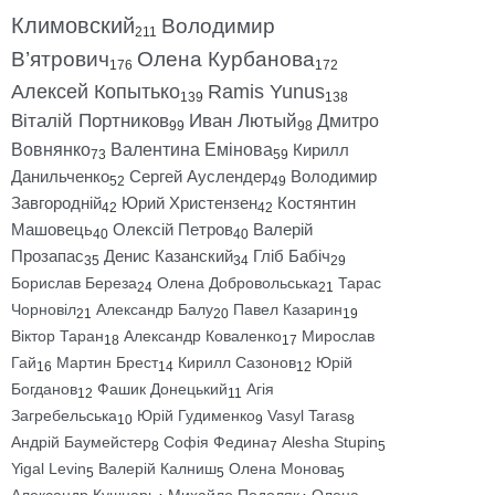
Климовский
Володимир
211
В’ятрович
Олена Курбанова
176
172
Алексей Копытько
Ramis Yunus
139
138
Віталій Портников
Иван Лютый
Дмитро
99
98
Вовнянко
Валентина Емінова
Кирилл
73
59
Данильченко
Сергей Ауслендер
Володимир
52
49
Завгородній
Юрий Христензен
Костянтин
42
42
Машовець
Олексій Петров
Валерій
40
40
Прозапас
Денис Казанский
Гліб Бабіч
35
34
29
Борислав Береза
Олена Добровольська
Тарас
24
21
Чорновіл
Александр Балу
Павел Казарин
21
20
19
Віктор Таран
Александр Коваленко
Мирослав
18
17
Гай
Мартин Брест
Кирилл Сазонов
Юрій
16
14
12
Богданов
Фашик Донецький
Агія
12
11
Загребельська
Юрій Гудименко
Vasyl Taras
10
9
8
Андрій Баумейстер
Софія Федина
Alesha Stupin
8
7
5
Yigal Levin
Валерій Калниш
Олена Монова
5
5
5
Александр Кушнарь
Михайло Подоляк
Олена