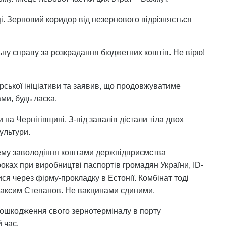
ці. Зерновий коридор від незернового відрізняється
ьну справу за розкрадання бюджетних коштів. Не вірю!
орської ініціативи та заявив, що продовжуватиме
ми, будь ласка.
 на Чернігівщині. З-під завалів дістали тіла двох
ультури.
ему заволодіння коштами держпідприємства
роках при виробництві паспортів громадян України, ID-
ися через фірму-прокладку в Естонії. Комбінат тоді
Максим Степанов. Не вакцинами єдиними.
пошкодження свого зернотерміналу в порту
 час.