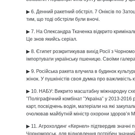
▶ 6. Денний ракетний обстріл. 7 Оніксів по Зато
тим, що тоді обстріли були вночі.
▶ 7. На Олександра Ткаченка відкрито кримінал
Це знов якийсь серіал.
▶ 8. Єгипет розкритикував вихід Росії з Чорном
імпортувати українську пшеницю. Своїми галера
▶ 9. Російська ракета влучила в будинок культури
жінок. У пушкіністів своя думка про важливість к
▶ 10. НАБУ: Викрито масштабну міжнародну сх
"Поліграфічний комбінат "Україна" у 2013-2016 
карт, посвідчень водія, матеріали на які закупал
очолював майбутній міністр охорони здоров’я 
▶ 11. Агрохолдинг «Кернел» підтвердив значні 
Чорноморськ, для відновлення потрібен значний