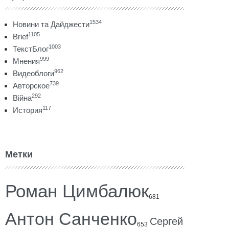
1534
Новини та Дайджести
1105
Brief
1003
ТекстБлог
999
Мнения
962
Видеоблоги
739
Авторское
292
Війна
117
История
Метки
Роман Цимбалюк
681
Антон Санченко
Сергей
653