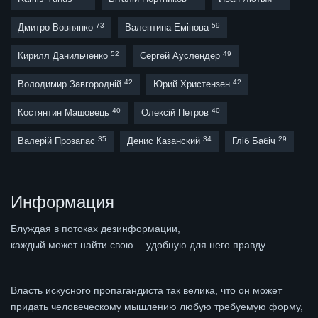
73
59
Дмитро Вовнянко
Валентина Емінова
52
49
Кирилл Данильченко
Сергей Ауслендер
42
42
Володимир Завгородній
Юрий Христензен
40
40
Костянтин Машовець
Олексій Петров
35
34
29
Валерій Прозапас
Денис Казанский
Гліб Бабіч
Информация
Блуждая в потоках дезинформации,
каждый может найти свою… удобную для него правду.
Власть искусного пропагандиста так велика, что он может
придать человеческому мышлению любую требуемую форму,