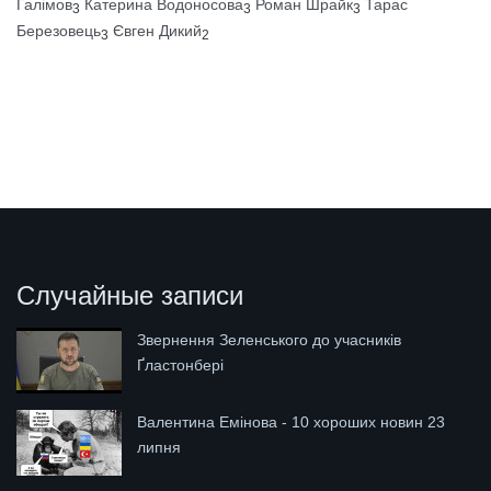
Галімов
Катерина Водоносова
Роман Шрайк
Тарас
3
3
3
Березовець
Євген Дикий
3
2
Случайные записи
Звернення Зеленського до учасників
Ґластонбері
Валентина Емінова - 10 хороших новин 23
липня