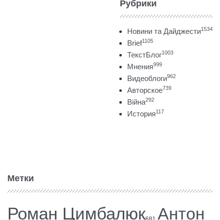
Рубрики
1534
Новини та Дайджести
1105
Brief
1003
ТекстБлог
999
Мнения
962
Видеоблоги
739
Авторское
292
Війна
117
История
Метки
Роман Цимбалюк
Антон
681