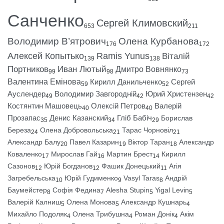
Санченко
Сергей Климовский
653
211
Володимир В’ятрович
Олена Курбанова
176
172
Алексей Копытько
Ramis Yunus
Віталій
139
138
Портников
Иван Лютый
Дмитро Вовнянко
99
98
73
Валентина Емінова
Кирилл Данильченко
Сергей
59
52
Ауслендер
Володимир Завгородній
Юрий Христензен
49
42
42
Костянтин Машовець
Олексій Петров
Валерій
40
40
Прозапас
Денис Казанский
Гліб Бабіч
Борислав
35
34
29
Береза
Олена Добровольська
Тарас Чорновіл
24
21
21
Александр Балу
Павел Казарин
Віктор Таран
Александр
20
19
18
Коваленко
Мирослав Гай
Мартин Брест
Кирилл
17
16
14
Сазонов
Юрій Богданов
Фашик Донецький
Агія
12
12
11
Загребельська
Юрій Гудименко
Vasyl Taras
Андрій
10
9
8
Баумейстер
Софія Федина
Alesha Stupin
Yigal Levin
8
7
5
5
Валерій Калниш
Олена Монова
Александр Кушнарь
5
5
4
Михайло Подоляк
Олена Трибушна
Роман Донік
Акім
4
4
4