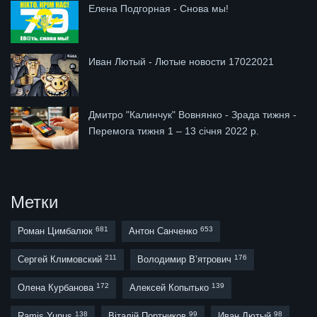
Елена Подгорная - Снова мы!
Иван Лютый - Лютые новости 17022021
Дмитро "Калинчук" Вовнянко - Зрада тижня -
Перемога тижня 1 – 13 січня 2022 р.
Метки
681
653
Роман Цимбалюк
Антон Санченко
211
176
Сергей Климовский
Володимир В’ятрович
172
139
Олена Курбанова
Алексей Копытько
138
99
98
Ramis Yunus
Віталій Портников
Иван Лютый