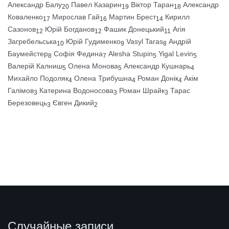
Александр Балу
Павел Казарин
Віктор Таран
Александр
20
19
18
Коваленко
Мирослав Гай
Мартин Брест
Кирилл
17
16
14
Сазонов
Юрій Богданов
Фашик Донецький
Агія
12
12
11
Загребельська
Юрій Гудименко
Vasyl Taras
Андрій
10
9
8
Баумейстер
Софія Федина
Alesha Stupin
Yigal Levin
8
7
5
5
Валерій Калниш
Олена Монова
Александр Кушнарь
5
5
4
Михайло Подоляк
Олена Трибушна
Роман Донік
Акім
4
4
4
Галімов
Катерина Водоносова
Роман Шрайк
Тарас
3
3
3
Березовець
Євген Дикий
3
2
Случайные записи