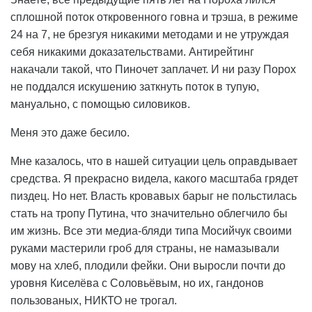
сплошной поток откровенного говна и трэша, в режиме
24 на 7, не брезгуя никакими методами и не утруждая
себя никакими доказательствами. Антирейтинг
накачали такой, что Пиночет заплачет. И ни разу Порох
не поддался искушению заткнуть поток в тупую,
мануально, с помощью силовиков.
Меня это даже бесило.
Мне казалось, что в нашей ситуации цель оправдывает
средства. Я прекрасно видела, какого масштаба грядет
пиздец. Но нет. Власть кровавых барыг не польстилась
стать на тропу Путина, что значительно облегчило бы
им жизнь. Все эти медиа-бляди типа Мосийчук своими
руками мастерили гроб для страны, не намазывали
мову на хлеб, плодили фейки. Они выросли почти до
уровня Киселёва с Соловьёвым, но их, гандонов
пользованых, НИКТО не трогал.