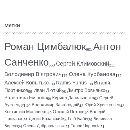
Метки
Роман Цимбалюк
Антон
681
Санченко
Сергей Климовский
653
211
Володимир В’ятрович
Олена Курбанова
176
172
Алексей Копытько
Ramis Yunus
Віталій
139
138
Портников
Иван Лютый
Дмитро Вовнянко
99
98
73
Валентина Емінова
Кирилл Данильченко
Сергей
59
52
Ауслендер
Володимир Завгородній
Юрий Христензен
49
42
42
Костянтин Машовець
Олексій Петров
Валерій
40
40
Прозапас
Денис Казанский
Гліб Бабіч
Борислав
35
34
29
Береза
Олена Добровольська
Тарас Чорновіл
24
21
21