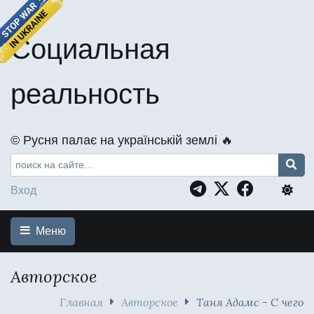
Социальная
реальность
©️ Русня палає на українській землі 🔥
Вход
Меню
Авторское
Главная
Авторское
Таня Адамс - С чего