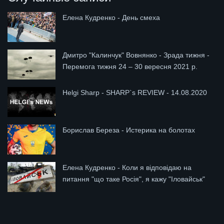
Елена Кудренко - День смеха
Дмитро "Калинчук" Вовнянко - Зрада тижня -
Перемога тижня 24 – 30 вересня 2021 р.
Helgi Sharp - SHARP`s REVIEW - 14.08.2020
Борислав Береза - Истерика на болотах
Елена Кудренко - Коли я відповідаю на
питання "що таке Росія", я кажу "Іловайськ"