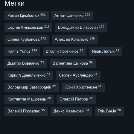
Метки
681
653
Роман Цимбалюк
Антон Санченко
211
176
Сергей Климовский
Володимир В’ятрович
172
139
Олена Курбанова
Алексей Копытько
138
99
98
Ramis Yunus
Віталій Портников
Иван Лютый
73
59
Дмитро Вовнянко
Валентина Емінова
52
49
Кирилл Данильченко
Сергей Ауслендер
42
42
Володимир Завгородній
Юрий Христензен
40
40
Костянтин Машовець
Олексій Петров
35
34
29
Валерій Прозапас
Денис Казанский
Гліб Бабіч