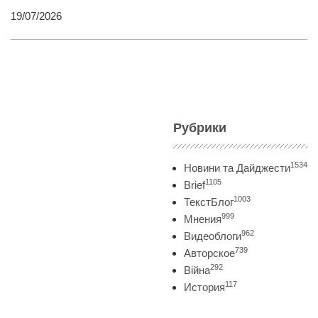
19/07/2026
Рубрики
1534
Новини та Дайджести
1105
Brief
1003
ТекстБлог
999
Мнения
962
Видеоблоги
739
Авторское
292
Війна
117
История