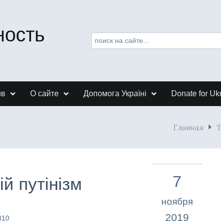
ность
ив
О сайте
Допомога Україні
Donate for Uk
Главная
7
ій путінізм
ноября
2019
310