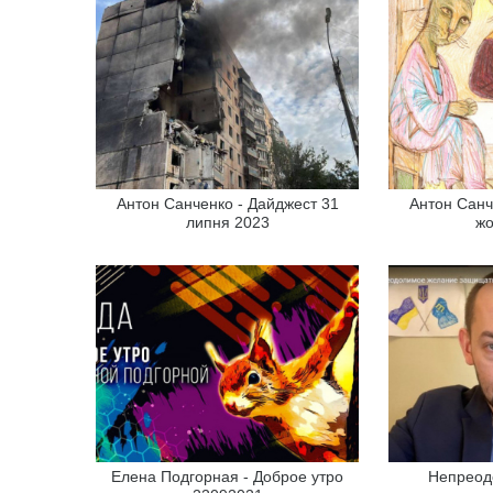
Антон Санченко - Дайджест 31
Антон Санч
липня 2023
жо
Елена Подгорная - Доброе утро
Непреод