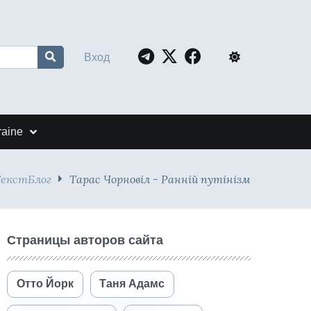
Вход
raine
ТекстБлог
Тарас Чорновіл - Ранній путінізм
Страницы авторов сайта
Отто Йорк
Таня Адамс