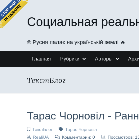
Социальная реаль
©️ Русня палає на українській землі 🔥
Главная
Рубрики
Авторы
Арх
ТекстБлог
Тарас Чорновіл - Ранн
ТекстБлог
Тарас Чорновіл
RealiUA
Комментарии: 0
Просмотров: 1