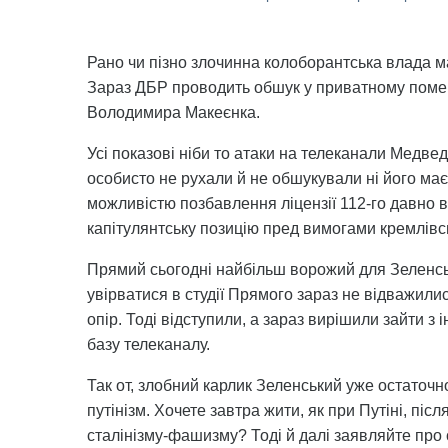
Рано чи пізно злочинна колоборантська влада м
Зараз ДБР проводить обшук у приватному поме
Володимира Макеєнка.
Усі показові ніби то атаки на телеканали Медв
особисто не рухали й не обшукували ні його маєт
можливістю позбавлення ліцензії 112-го давно в
капітулянтську позицію пред вимогами кремлівс
Прямий сьогодні найбільш ворожий для Зеленсько
увірватися в студії Прямого зараз не відважили
опір. Тоді відступили, а зараз вирішили зайти з
базу телеканалу.
Так от, злобний карлик Зеленський уже остаточно
путінізм. Хочете завтра жити, як при Путіні, піс
сталінізму-фашизму? Тоді й далі заявляйте про 