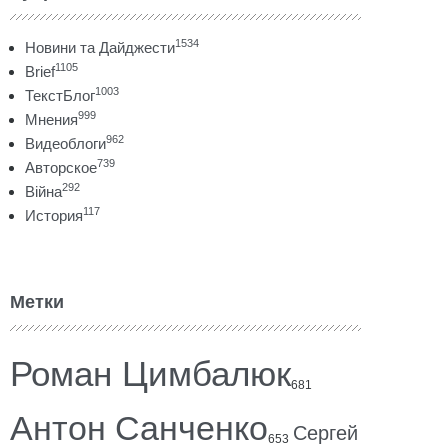
1534
Новини та Дайджести
1105
Brief
1003
ТекстБлог
999
Мнения
962
Видеоблоги
739
Авторское
292
Війна
117
История
Метки
Роман Цимбалюк
681
Антон Санченко
Сергей
653