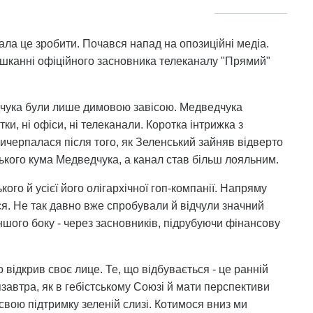
ала це зробити. Почався напад на опозиційні медіа.
шканні офіційного засновника телеканалу "Прямий"
едчука були лише димовою завісою. Медведчука
ки, ні офіси, ні телеканали. Коротка інтрижка з
ичерпалася після того, як Зеленський зайняв відверто
ького кума Медведчука, а канал став більш лояльним.
го й усієї його олігархічної гоп-компанії. Напряму
ся. Не так давно вже спробували й відчули значний
 іншого боку - через засновників, підрубуючи фінансову
 відкрив своє лице. Те, що відбувається - це ранній
лязавтра, як в гебістському Союзі й мати перспективи
свою підтримку зеленій слизі. Котимося вниз ми