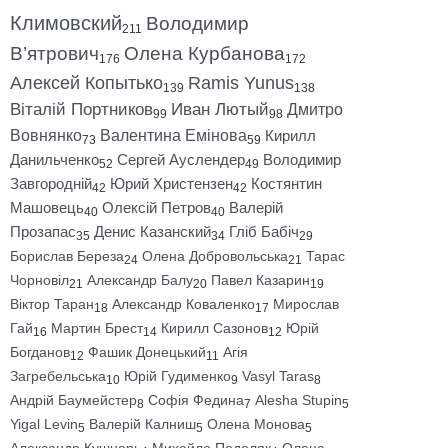
Климовский
Володимир
211
В’ятрович
Олена Курбанова
176
172
Алексей Копытько
Ramis Yunus
139
138
Віталій Портников
Иван Лютый
Дмитро
99
98
Вовнянко
Валентина Емінова
Кирилл
73
59
Данильченко
Сергей Ауслендер
Володимир
52
49
Завгородній
Юрий Христензен
Костянтин
42
42
Машовець
Олексій Петров
Валерій
40
40
Прозапас
Денис Казанский
Гліб Бабіч
35
34
29
Борислав Береза
Олена Добровольська
Тарас
24
21
Чорновіл
Александр Балу
Павел Казарин
21
20
19
Віктор Таран
Александр Коваленко
Мирослав
18
17
Гай
Мартин Брест
Кирилл Сазонов
Юрій
16
14
12
Богданов
Фашик Донецький
Агія
12
11
Загребельська
Юрій Гудименко
Vasyl Taras
10
9
8
Андрій Баумейстер
Софія Федина
Alesha Stupin
8
7
5
Yigal Levin
Валерій Калниш
Олена Монова
5
5
5
Александр Кушнарь
Михайло Подоляк
Олена