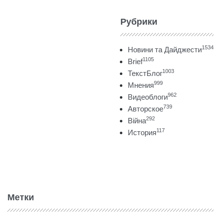
Рубрики
1534
Новини та Дайджести
1105
Brief
1003
ТекстБлог
999
Мнения
962
Видеоблоги
739
Авторское
292
Війна
117
История
Метки