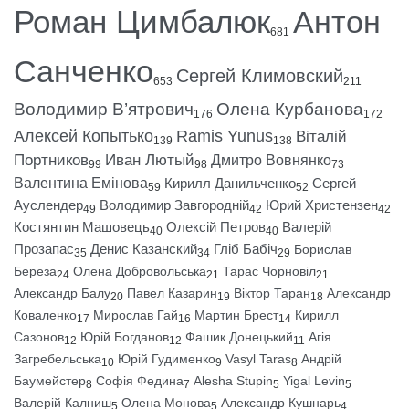
Роман Цимбалюк
Антон
681
Санченко
Сергей Климовский
653
211
Володимир В’ятрович
Олена Курбанова
176
172
Алексей Копытько
Ramis Yunus
Віталій
139
138
Портников
Иван Лютый
Дмитро Вовнянко
99
98
73
Валентина Емінова
Кирилл Данильченко
Сергей
59
52
Ауслендер
Володимир Завгородній
Юрий Христензен
49
42
42
Костянтин Машовець
Олексій Петров
Валерій
40
40
Прозапас
Денис Казанский
Гліб Бабіч
Борислав
35
34
29
Береза
Олена Добровольська
Тарас Чорновіл
24
21
21
Александр Балу
Павел Казарин
Віктор Таран
Александр
20
19
18
Коваленко
Мирослав Гай
Мартин Брест
Кирилл
17
16
14
Сазонов
Юрій Богданов
Фашик Донецький
Агія
12
12
11
Загребельська
Юрій Гудименко
Vasyl Taras
Андрій
10
9
8
Баумейстер
Софія Федина
Alesha Stupin
Yigal Levin
8
7
5
5
Валерій Калниш
Олена Монова
Александр Кушнарь
5
5
4