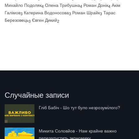
Михайло Подоляк
Олена Трибушна
Роман Донік
Акім
4
4
4
Галімов
Катерина Водоносова
Роман Шрайк
Тарас
3
3
3
Березовець
Євген Дикий
3
2
Случайные записи
Гліб Бабіч - Шо тут було незрозумілого?
Микита Соловйов - Нам крайне важно
перезапустить экономику