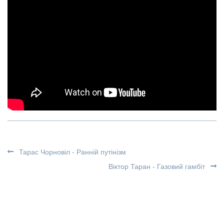
Тарас Чорновіл - Ранній путінізм
Віктор Таран - Газовий гамбіт