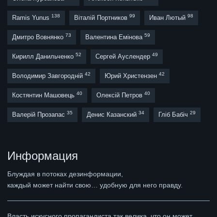
138
99
98
Ramis Yunus
Віталій Портников
Иван Лютый
73
59
Дмитро Вовнянко
Валентина Емінова
52
49
Кирилл Данильченко
Сергей Ауслендер
42
42
Володимир Завгородній
Юрий Христензен
40
40
Костянтин Машовець
Олексій Петров
35
34
29
Валерій Прозапас
Денис Казанский
Гліб Бабіч
Информация
Блуждая в потоках дезинформации,
каждый может найти свою… удобную для него правду.
Власть искусного пропагандиста так велика, что он может