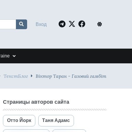
Вход
raine
ТекстБлог
Віктор Таран - Газовий гамбіт
Страницы авторов сайта
Отто Йорк
Таня Адамс