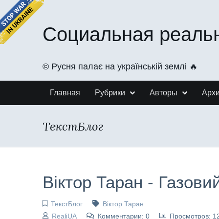
Социальная реаль
©️ Русня палає на українській землі 🔥
Главная
Рубрики
Авторы
Арх
ТекстБлог
Віктор Таран - Газови
ТекстБлог
Віктор Таран
RealiUA
Комментарии: 0
Просмотров: 1