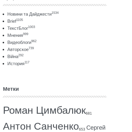
1534
Новини та Дайджести
1105
Brief
1003
ТекстБлог
999
Мнения
962
Видеоблоги
739
Авторское
292
Війна
117
История
Метки
Роман Цимбалюк
681
Антон Санченко
Сергей
653