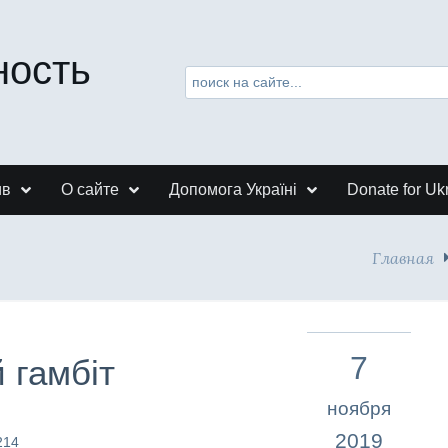
ность
ив
О сайте
Допомога Україні
Donate for Uk
Главная
7
й гамбіт
ноября
2019
214