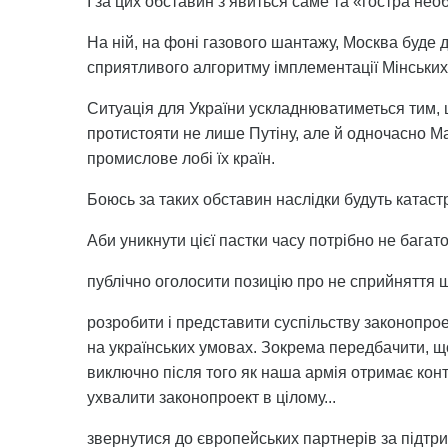
І за цих обставин з’явиться саме та «гостра необ
На ній, на фоні газового шантажу, Москва буде 
сприятливого алгоритму імплементації Мінських
Ситуація для України ускладнюватиметься тим, щ
протистояти не лише Путіну, але й одночасно М
промислове лобі їх країн.
Боюсь за таких обставин наслідки будуть катастр
Аби уникнути цієї пастки часу потрібно не багато
публічно оголосити позицію про не сприйняття
розробити і представити суспільству законопр
на українських умовах. Зокрема передбачити, щ
виключно після того як наша армія отримає конт
ухвалити законопроект в цілому...
звернутися до європейських партнерів за підтри