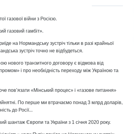
ої газової війни з Росією.
ий газовий гамбіт».
иїде на Нормандську зустріч тільки в разі крайньої
андська зустріч точно не відбудеться.
ою нового транзитного договору є відмова від
промом» і про необхідність переходу між Україною та
хоче пов’язати «Мінський процес» і «газове питання»
ийнятні. По перше ми втрачаємо понад 3 млрд доларів,
сть до Росії...
ий шантаж Європи та України з 1 січня 2020 року.