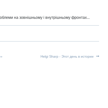
роблеми на зовнішньому і внутрішньому фронтах...
е»
Helgi Sharp - Этот день в истории