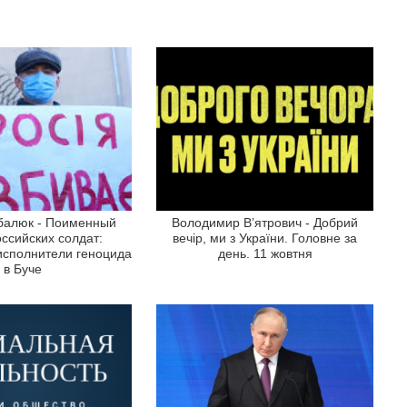
балюк - Поименный
Володимир В’ятрович - Добрий
оссийских солдат:
вечір, ми з України. Головне за
исполнители геноцида
день. 11 жовтня
в Буче