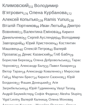
Климовский
Володимир
211
В’ятрович
Олена Курбанова
176
172
Алексей Копытько
Ramis Yunus
139
138
Віталій Портников
Иван Лютый
Дмитро
99
98
Вовнянко
Валентина Емінова
Кирилл
73
59
Данильченко
Сергей Ауслендер
Володимир
52
49
Завгородній
Юрий Христензен
Костянтин
42
42
Машовець
Олексій Петров
Валерій
40
40
Прозапас
Денис Казанский
Гліб Бабіч
35
34
29
Борислав Береза
Олена Добровольська
Тарас
24
21
Чорновіл
Александр Балу
Павел Казарин
21
20
19
Віктор Таран
Александр Коваленко
Мирослав
18
17
Гай
Мартин Брест
Кирилл Сазонов
Юрій
16
14
12
Богданов
Фашик Донецький
Агія
12
11
Загребельська
Юрій Гудименко
Vasyl Taras
10
9
8
Андрій Баумейстер
Софія Федина
Alesha Stupin
8
7
5
Yigal Levin
Валерій Калниш
Олена Монова
5
5
5
Александр Кушнарь
Михайло Подоляк
Олена