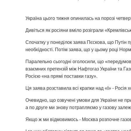
Україна цього тижня опинилась на порозі четверт
Дивіться як росіяни вміло розіграли «Кремлівськ
Спочатку у понеділок заява Пєскова, що Путін пр
необхідності. Потім заява, що у цьому році Норм
Паралельно сьогодні оголосили, що «передумов
взаємних претензій між Нафтогаз України та Газ
Росією «на прямі поставки газу».
Ця заява розставила всі крапки над «І» - Росія 
Очевидно, що озвучені умови для України не пр
а по друге ми знову потрапляємо у газову залежні
Якщо ж ми відмовимось - Москва розпочне газов