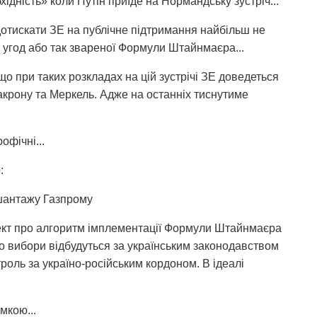
хідність» коли Путін приїде на Нормандську зустріч...
дотискати ЗЕ на публічне підтримання найбільш не
 угод або так звареної Формули Штайнмаєра...
о при таких розкладах на цій зустрічі ЗЕ доведеться
акрону та Меркель. Адже на останніх тиснутиме
офічні...
:
 шантажу Газпрому
оект про алгоритм імплементації Формули Штайнмаєра
о вибори відбудуться за українським законодавством
роль за україно-російським кордоном. В ідеалі
мкою...