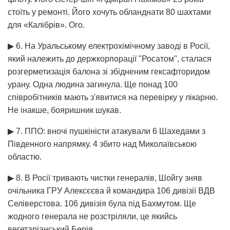
стоїть у ремонті. Його хочуть обланднати 80 шахтами
для «Калібрів». Ого.
▶ 6. На Уральському електрохімічному заводі в Росії,
який належить до держкорпорації "Росатом", сталася
розгерметизація балона зі збідненим гексафторидом
урану. Одна людина загинула. Ще понад 100
співробітників мають з'явитися на перевірку у лікарню.
Не інакше, бояришник шукав.
▶ 7. ППО: вночі пушкіністи атакували 6 Шахедами з
Південного напрямку. 4 збито над Миколаївською
областю.
▶ 8. В Росії тривають чистки генералів, Шойгу зняв
очільника ГРУ Алексєєва й командира 106 дивізії ВДВ
Селіверстова. 106 дивізія була під Бахмутом. Ще
жодного генерала не розстріляли, це якийсь
вегетаріанський Берія.