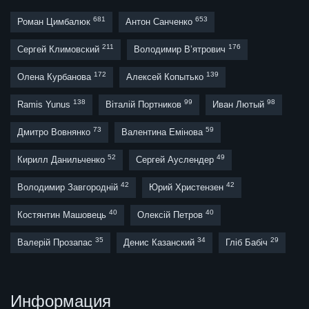
681
653
Роман Цимбалюк
Антон Санченко
211
176
Сергей Климовский
Володимир В’ятрович
172
139
Олена Курбанова
Алексей Копытько
138
99
98
Ramis Yunus
Віталій Портников
Иван Лютый
73
59
Дмитро Вовнянко
Валентина Емінова
52
49
Кирилл Данильченко
Сергей Ауслендер
42
42
Володимир Завгородній
Юрий Христензен
40
40
Костянтин Машовець
Олексій Петров
35
34
29
Валерій Прозапас
Денис Казанский
Гліб Бабіч
Информация