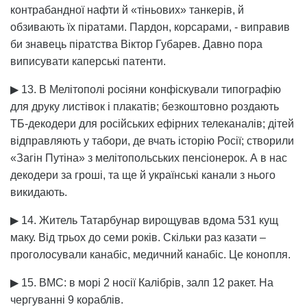
контрабандної нафти й «тіньових» танкерів, й
обзивають їх піратами. Пардон, корсарами, - виправив
би знавець піратства Віктор Губарев. Давно пора
виписувати каперські патенти.
▶ 13. В Мелітополі росіяни конфіскували типографію
для друку листівок і плакатів; безкоштовно роздають
ТБ-декодери для російських ефірних телеканалів; дітей
відправляють у табори, де вчать історію Росії; створили
«Загін Путіна» з мелітопольських пенсіонерок. А в нас
декодери за гроші, та ще й українські канали з нього
викидають.
▶ 14. Житель Татарбунар вирощував вдома 531 кущ
маку. Від трьох до семи років. Скільки раз казати –
проголосували канабіс, медичний канабіс. Це конопля.
▶ 15. ВМС: в морі 2 носії Калібрів, залп 12 ракет. На
чергуванні 9 кораблів.