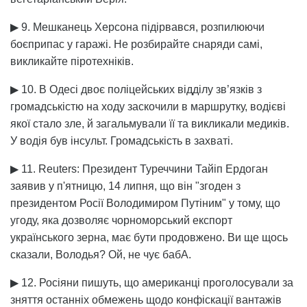
▶ 9. Мешканець Херсона підірвався, розпилюючи
боєприпас у гаражі. Не розбирайте снаряди самі,
викликайте піротехніків.
▶ 10. В Одесі двоє поліцейських відділу зв’язків з
громадськістю на ходу заскочили в маршрутку, водієві
якої стало зле, й загальмували її та викликали медиків.
У водія був інсульт. Громадськість в захваті.
▶ 11. Reuters: Президент Туреччини Тайіп Ердоган
заявив у п'ятницю, 14 липня, що він "згоден з
президентом Росії Володимиром Путіним" у тому, що
угоду, яка дозволяє чорноморський експорт
українського зерна, має бути продовжено. Ви ще щось
сказали, Володья? Ой, не чує бабА.
▶ 12. Росіяни пишуть, що американці проголосували за
зняття останніх обмежень щодо конфіскації вантажів