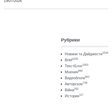
19/07/2026
Рубрики
1534
Новини та Дайджести
1105
Brief
1003
ТекстБлог
999
Мнения
962
Видеоблоги
739
Авторское
292
Війна
117
История