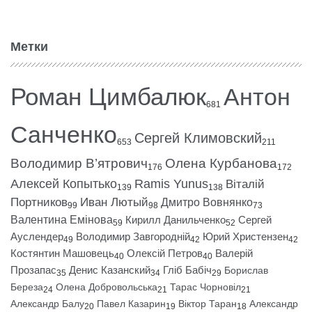
Метки
Роман Цимбалюк
Антон
681
Санченко
Сергей Климовский
653
211
Володимир В’ятрович
Олена Курбанова
176
172
Алексей Копытько
Ramis Yunus
Віталій
139
138
Портников
Иван Лютый
Дмитро Вовнянко
99
98
73
Валентина Емінова
Кирилл Данильченко
Сергей
59
52
Ауслендер
Володимир Завгородній
Юрий Христензен
49
42
42
Костянтин Машовець
Олексій Петров
Валерій
40
40
Прозапас
Денис Казанский
Гліб Бабіч
Борислав
35
34
29
Береза
Олена Добровольська
Тарас Чорновіл
24
21
21
Александр Балу
Павел Казарин
Віктор Таран
Александр
20
19
18