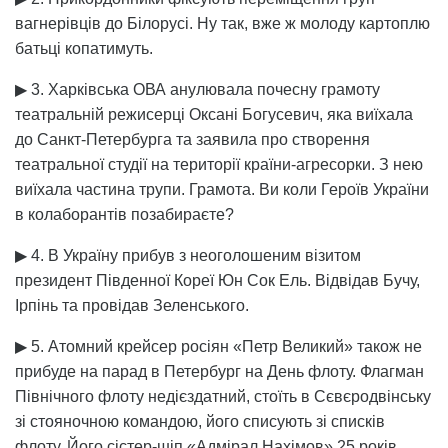
вагнерівців до Білорусі. Ну так, вже ж молоду картоплю
батьці копатимуть.
▶ 3. Харківська ОВА анулювала почесну грамоту
театральній режисерці Оксані Богусевич, яка виїхала
до Санкт-Петербурга та заявила про створення
театральної студії на території країни-агресорки. З нею
виїхала частина трупи. Грамота. Ви коли Героїв України
в колаборантів позабираєте?
▶ 4. В Україну прибув з неоголошеним візитом
президент Південної Кореї Юн Сок Ель. Відвідав Бучу,
Ірпінь та провідав Зеленського.
▶ 5. Атомний крейсер росіян «Петр Великий» також не
прибуде на парад в Петербург на День флоту. Флагман
Північного флоту недієздатний, стоїть в Сєвєродвінську
зі стояночною командою, його списують зі списків
флоту. Його сістер-шіп «Адмірал Нахімов» 25 років