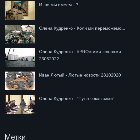
И шо мы имеем...?
Олена Кудренко - Коли ми переможемо...
Олена Кудренко - #PROстими_словами
23052022
Иван Лютый - Лютые новости 28102020
Олена Кудренко - "Путін чекає зими"
Метки