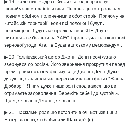
▶ 19. Валентин Бадрак: Китай сьогодні пропонує
щонайменше три ініціативи. Перше - це контроль над
повним обміном полоненими з обох сторін. Причому на
китайській території - коли всі полонені будуть
переміщені і будуть контролюватися КНР. Друге
питання - це безпека на ЗАЕС і третє - участь в контролі
зернової угоди. Ага, і в Будапештському меморандумі.
▶ 20. Голлівудський актор Джонні Депп неочікувано
звернувся до росіян. Його звернення прокрутили перед
прем’єрним показом фільму: «Це Джонні Депп. Дуже
дякую, що знайшли час переглянути наш фільм "Жанна
Дюбаррі". Я ним дуже пишаюся і сподіваюся, що ви
отримаєте задоволення. Бережіть себе і до зустрічі».
Що ж, як знаєш Джонні, як знаєш.
▶ 21. Наскільки реально вставити в очі Батьківщини-
матері лазери, які б збивали Шахеди? (с)