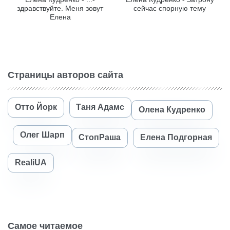
здравствуйте. Меня зовут
сейчас спорную тему
Елена
Страницы авторов сайта
Отто Йорк
Таня Адамс
Олена Кудренко
Олег Шарп
СтопРаша
Елена Подгорная
RealiUA
Самое читаемое