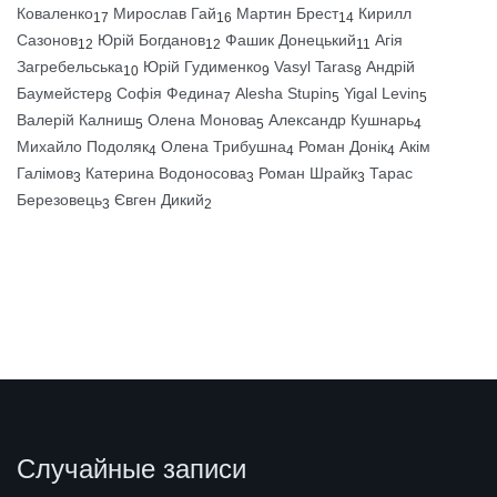
Коваленко
Мирослав Гай
Мартин Брест
Кирилл
17
16
14
Сазонов
Юрій Богданов
Фашик Донецький
Агія
12
12
11
Загребельська
Юрій Гудименко
Vasyl Taras
Андрій
10
9
8
Баумейстер
Софія Федина
Alesha Stupin
Yigal Levin
8
7
5
5
Валерій Калниш
Олена Монова
Александр Кушнарь
5
5
4
Михайло Подоляк
Олена Трибушна
Роман Донік
Акім
4
4
4
Галімов
Катерина Водоносова
Роман Шрайк
Тарас
3
3
3
Березовець
Євген Дикий
3
2
Случайные записи