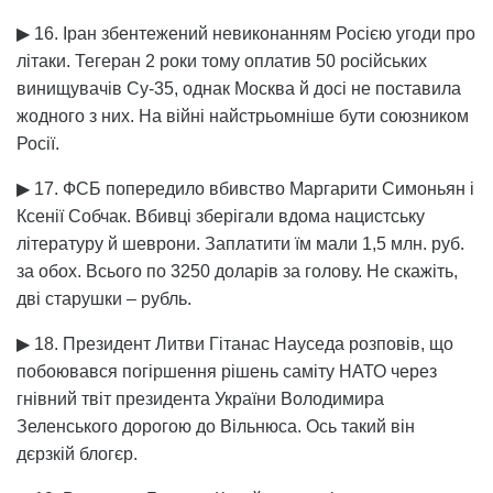
▶ 16. Іран збентежений невиконанням Росією угоди про
літаки. Тегеран 2 роки тому оплатив 50 російських
винищувачів Су-35, однак Москва й досі не поставила
жодного з них. На війні найстрьомніше бути союзником
Росії.
▶ 17. ФСБ попередило вбивство Маргарити Симоньян і
Ксенії Собчак. Вбивці зберігали вдома нацистську
літературу й шеврони. Заплатити їм мали 1,5 млн. руб.
за обох. Всього по 3250 доларів за голову. Не скажіть,
дві старушки – рубль.
▶ 18. Президент Литви Гітанас Науседа розповів, що
побоювався погіршення рішень саміту НАТО через
гнівний твіт президента України Володимира
Зеленського дорогою до Вільнюса. Ось такий він
дєрзкій блогєр.