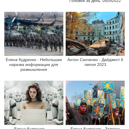
Головне за день. 05092022
Елена Кудренко - Небольшая
Антон Санченко - Дайджест 6
нарезка информации для
липня 2023
размышления
Елена Кудренко - ...-
Елена Кудренко - Затрону