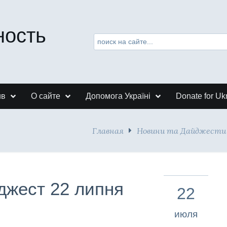
ность
ив
О сайте
Допомога Україні
Donate for Uk
Главная
Новини та Дайджести
джест 22 липня
22
июля