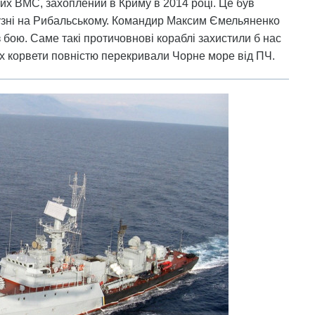
ких ВМС, захоплений в Криму в 2014 році. Це був
узні на Рибальському. Командир Максим Ємельяненко
з бою. Саме такі протичовнові кораблі захистили б нас
ких корвети повністю перекривали Чорне море від ПЧ.