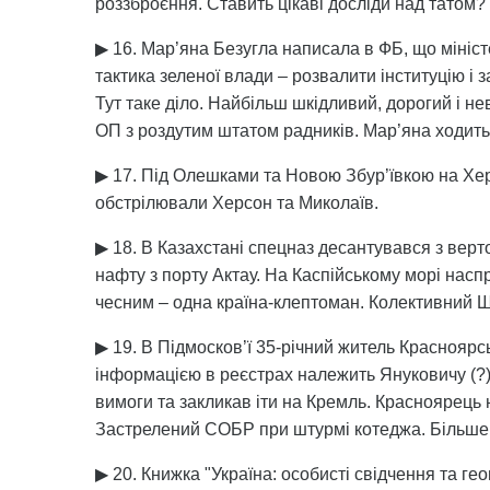
роззброєння. Ставить цікаві досліди над татом?
▶ 16. Мар’яна Безугла написала в ФБ, що мініст
тактика зеленої влади – розвалити інституцію і з
Тут таке діло. Найбільш шкідливий, дорогий і н
ОП з роздутим штатом радників. Мар’яна ходить
▶ 17. Під Олешками та Новою Збур’ївкою на Хе
обстрілювали Херсон та Миколаїв.
▶ 18. В Казахстані спецназ десантувався з верт
нафту з порту Актау. На Каспійському морі наспр
чесним – одна країна-клептоман. Колективний 
▶ 19. В Підмосков’ї 35-річний житель Красноярс
інформацією в реєстрах належить Януковичу (?),
вимоги та закликав іти на Кремль. Красноярець 
Застрелений СОБР при штурмі котеджа. Більше б
▶ 20. Книжка "Україна: особисті свідчення та ге