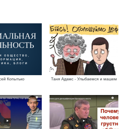
сей Копытько
Таня Адамс - Улыбаемся и машем