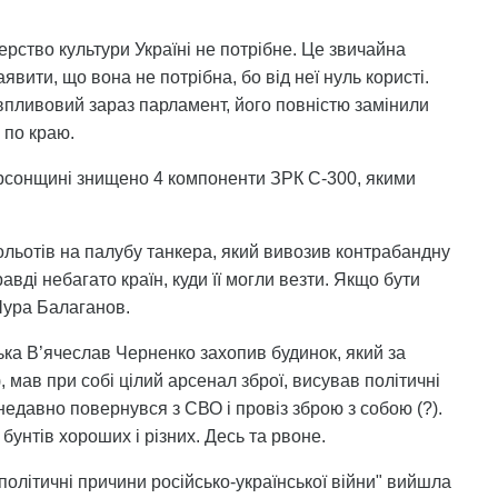
ерство культури Україні не потрібне. Це звичайна
аявити, що вона не потрібна, бо від неї нуль користі.
евпливовий зараз парламент, його повністю замінили
 по краю.
рсонщині знищено 4 компоненти ЗРК С-300, якими
ольотів на палубу танкера, який вивозив контрабандну
авді небагато країн, куди її могли везти. Якщо бути
Шура Балаганов.
ька В’ячеслав Черненко захопив будинок, який за
 мав при собі цілий арсенал зброї, висував політичні
недавно повернувся з СВО і провіз зброю з собою (?).
унтів хороших і різних. Десь та рвоне.
ополітичні причини російсько-української війни" вийшла