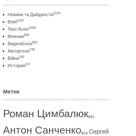
1534
Новини та Дайджести
1105
Brief
1003
ТекстБлог
999
Мнения
962
Видеоблоги
739
Авторское
292
Війна
117
История
Метки
Роман Цимбалюк
681
Антон Санченко
Сергей
653