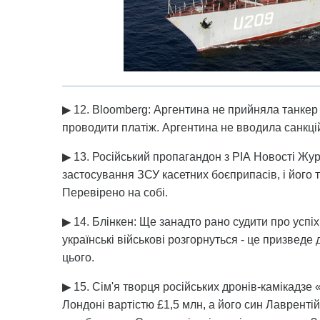
▶ 12. Bloomberg: Аргентина не прийняла танкер 
проводити платіж. Аргентина не вводила санкці
▶ 13. Російський пропагандон з РІА Новості Жу
застосування ЗСУ касетних боєприпасів, і його
Перевірено на собі.
▶ 14. Блінкен: Ще занадто рано судити про успі
українські військові розгорнуться - це призведе 
цього.
▶ 15. Сім'я творця російських дронів-камікадз
Лондоні вартістю £1,5 млн, а його син Лавренті