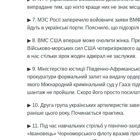
випрадане тим, що ніхто краще них не знає місц
▶ 7. МЗС Росії заперечило войовничі заяви ВМФ,
йдуть в українські порти. Пояснило, що підозріл
▶ 8. ВМС США вперше може очолити жінка. Пре
Військово-морських сил США чотиризіркового ад
в нас стільки зірок жоден адмірал не заслужив.
▶ 9. Міністерство юстиції Південно-Африканськ
прокуратури формальний запит на видачу ордер
якого Міжнародний кримінальний суд у Гаазі підоз
шантаж не пройшли. Скоро його просто посилат
▶ 10. Друга група українських артилеристів за
раніше цього року. Починається практика.
▶ 11. Під час навчальних стрільб у північно-зах
«Івановець» Чорноморського флоту вразив про