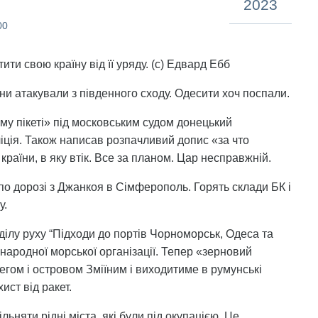
2023
00
ити свою країну від її уряду. (с) Едвард Ебб
яни атакували з південного сходу. Одесити хоч поспали.
му пікеті» під московським судом донецький
іція. Також написав розпачливий допис «за что
країни, в яку втік. Все за планом. Цар несправжній.
по дорозі з Джанкоя в Сімферополь. Горять склади БК і
у.
оділу руху “Підходи до портів Чорноморськ, Одеса та
народної морської організації. Тепер «зерновий
егом і островом Зміїним і виходитиме в румунські
ист від ракет.
ьняти рідні міста, які були під окупацією. Це