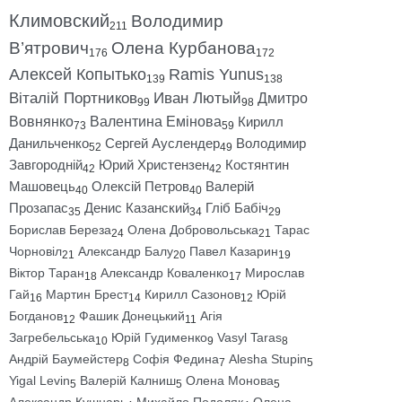
Климовский
Володимир
211
В’ятрович
Олена Курбанова
176
172
Алексей Копытько
Ramis Yunus
139
138
Віталій Портников
Иван Лютый
Дмитро
99
98
Вовнянко
Валентина Емінова
Кирилл
73
59
Данильченко
Сергей Ауслендер
Володимир
52
49
Завгородній
Юрий Христензен
Костянтин
42
42
Машовець
Олексій Петров
Валерій
40
40
Прозапас
Денис Казанский
Гліб Бабіч
35
34
29
Борислав Береза
Олена Добровольська
Тарас
24
21
Чорновіл
Александр Балу
Павел Казарин
21
20
19
Віктор Таран
Александр Коваленко
Мирослав
18
17
Гай
Мартин Брест
Кирилл Сазонов
Юрій
16
14
12
Богданов
Фашик Донецький
Агія
12
11
Загребельська
Юрій Гудименко
Vasyl Taras
10
9
8
Андрій Баумейстер
Софія Федина
Alesha Stupin
8
7
5
Yigal Levin
Валерій Калниш
Олена Монова
5
5
5
Александр Кушнарь
Михайло Подоляк
Олена