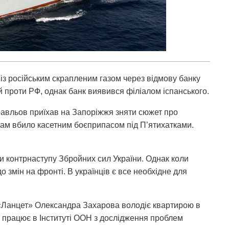
із російським скрапленим газом через відмову банку
й проти РФ, однак банк виявився філіалом іспанського.
равльов приїхав на Запоріжжя зняти сюжет про
 там вбило касетним боєприпасом під П’ятихатками.
хи контрнаступу Збройних сил України. Однак коли
до змін на фронті. В українців є все необхідне для
е «Ланцет» Олександра Захарова володіє квартирою в
й працює в Інституті ООН з дослідження проблем