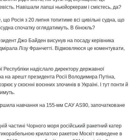
евість. Навішали лапші ньюйоркерам і смієтесь, да?
 що Росія з 20 липня топитиме всі цивільні судна, що
і судна спочатку оглядатимуть. В бінокль?
зидент Джо Байден висунув на посаду керівника
мірала Лізу Франчетті. Відмовляюся це коментувати,
ої Республіки надіслало директору державної
а на арешт президента Росії Володимира Путіна,
рює у скоєнні воєнних злочинів в Україні. І тут понти й
имуть.
вершила навчання на 155-мм САУ AS90, започатковане
ідній частині Чорного моря російський ракетний катер
тикорабельною крилатою ракетою Москіт виведене в