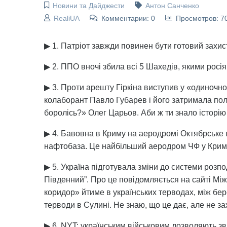
Новини та Дайджести
Антон Санченко
RealiUA
Комментарии: 0
Просмотров: 7
▶ 1. Патріот завжди повинен бути готовий захист
▶ 2. ППО вночі збила всі 5 Шахедів, якими росі
▶ 3. Проти арешту Гіркіна виступив у «одиночно
колаборант Павло Губарев і його затримала пол
боролісь?» Олег Царьов. Аби ж ти знало історію 
▶ 4. Бавовна в Криму на аеродромі Октябрське 
нафтобаза. Це найбільший аеродром ЧФ у Крим
▶ 5. Україна підготувала зміни до системи розп
Південний”. Про це повідомляється на сайті Між
коридор» йтиме в українських терводах, між бер
терводи в Сулині. Не знаю, що це дає, але не зах
▶ 6. NYT: українським військовим дозволяють звіл