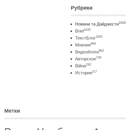
Рубрики
1534
Новини та Дайджести
1105
Brief
1003
ТекстБлог
999
Мнения
962
Видеоблоги
739
Авторское
292
Війна
117
История
Метки