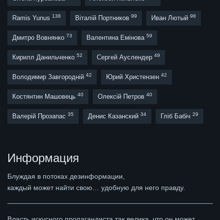
138
99
98
Ramis Yunus
Віталій Портников
Иван Лютый
73
59
Дмитро Вовнянко
Валентина Емінова
52
49
Кирилл Данильченко
Сергей Ауслендер
42
42
Володимир Завгородній
Юрий Христензен
40
40
Костянтин Машовець
Олексій Петров
35
34
29
Валерій Прозапас
Денис Казанский
Гліб Бабіч
Информация
Блуждая в потоках дезинформации,
каждый может найти свою… удобную для него правду.
Власть искусного пропагандиста так велика, что он может