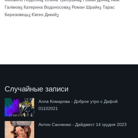
4
4
4
Галімов
Катерина Водоносова
Роман Шрайк
Тарас
3
3
3
Березовець
Євген Дикий
3
2
Случайные записи
Алла Комарова - Доброе утро с Дафой
01102021
Антон Санченко - Дайджест 14 грудня 2023