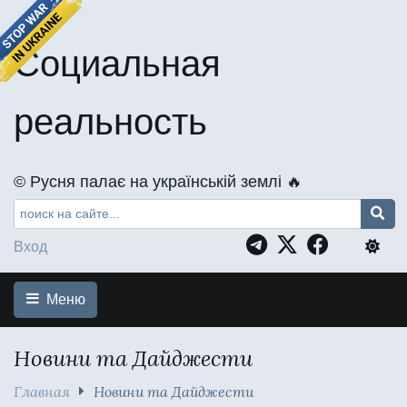
Социальная
реальность
©️ Русня палає на українській землі 🔥
Вход
Меню
Новини та Дайджести
Главная
Новини та Дайджести