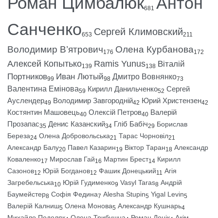
Роман Цимбалюк
Антон
681
Санченко
Сергей Климовский
653
211
Володимир В’ятрович
Олена Курбанова
176
172
Алексей Копытько
Ramis Yunus
Віталій
139
138
Портников
Иван Лютый
Дмитро Вовнянко
99
98
73
Валентина Емінова
Кирилл Данильченко
Сергей
59
52
Ауслендер
Володимир Завгородній
Юрий Христензен
49
42
42
Костянтин Машовець
Олексій Петров
Валерій
40
40
Прозапас
Денис Казанский
Гліб Бабіч
Борислав
35
34
29
Береза
Олена Добровольська
Тарас Чорновіл
24
21
21
Александр Балу
Павел Казарин
Віктор Таран
Александр
20
19
18
Коваленко
Мирослав Гай
Мартин Брест
Кирилл
17
16
14
Сазонов
Юрій Богданов
Фашик Донецький
Агія
12
12
11
Загребельська
Юрій Гудименко
Vasyl Taras
Андрій
10
9
8
Баумейстер
Софія Федина
Alesha Stupin
Yigal Levin
8
7
5
5
Валерій Калниш
Олена Монова
Александр Кушнарь
5
5
4
Михайло Подоляк
Олена Трибушна
Роман Донік
Акім