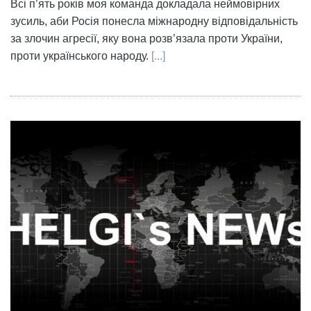
Всі п’ять років моя команда докладала неймовірних
зусиль, аби Росія понесла міжнародну відповідальність
за злочин агресії, яку вона розв’язала проти України,
проти українського народу.
[...]