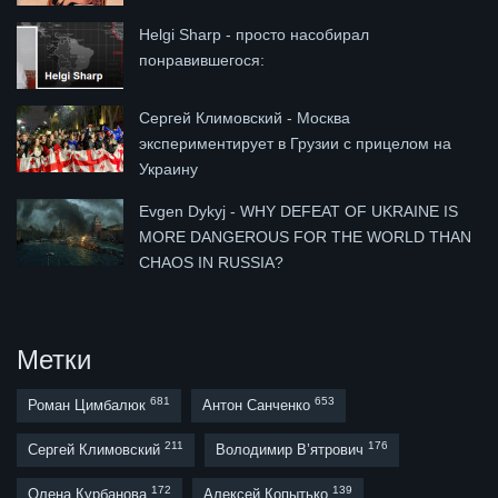
Helgi Sharp - просто насобирал
понравившегося:
Сергей Климовский - Москва
экспериментирует в Грузии с прицелом на
Украину
Evgen Dykyj - WHY DEFEAT OF UKRAINE IS
MORE DANGEROUS FOR THE WORLD THAN
CHAOS IN RUSSIA?
Метки
681
653
Роман Цимбалюк
Антон Санченко
211
176
Сергей Климовский
Володимир В’ятрович
172
139
Олена Курбанова
Алексей Копытько