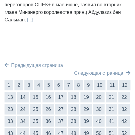
переговоров ОПЕК+ в мае-июне, заявил во вторник
глава Минэнерго королевства принц Абдулазиз бен
Сальман.
[...]
Предыдущая страница
Следующая страница
1
2
3
4
5
6
7
8
9
10
11
12
13
14
15
16
17
18
19
20
21
22
23
24
25
26
27
28
29
30
31
32
33
34
35
36
37
38
39
40
41
42
43
44
45
46
47
48
49
50
51
52