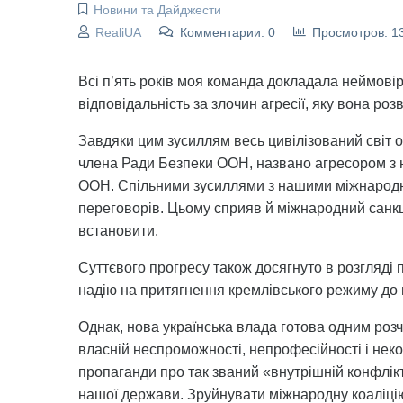
Новини та Дайджести
RealiUA
Комментарии: 0
Просмотров: 1
Всі п’ять років моя команда докладала неймові
відповідальність за злочин агресії, яку вона роз
Завдяки цим зусиллям весь цивілізований світ о
члена Ради Безпеки ООН, названо агресором з н
ООН. Спільними зусиллями з нашими міжнародни
переговорів. Цьому сприяв й міжнародний санкц
встановити.
Суттєвого прогресу також досягнуто в розгляді 
надію на притягнення кремлівського режиму до в
Однак, нова українська влада готова одним роз
власній неспроможності, непрофесійності і неко
пропаганди про так званий «внутрішній конфлікт»
нашої держави. Зруйнувати міжнародну коаліцію