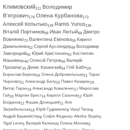
Климовский
Володимир
211
В’ятрович
Олена Курбанова
176
172
Алексей Копытько
Ramis Yunus
139
138
Віталій Портников
Иван Лютый
Дмитро
99
98
Вовнянко
Валентина Емінова
Кирилл
73
59
Данильченко
Сергей Ауслендер
Володимир
52
49
Завгородній
Юрий Христензен
Костянтин
42
42
Машовець
Олексій Петров
Валерій
40
40
Прозапас
Денис Казанский
Гліб Бабіч
35
34
29
Борислав Береза
Олена Добровольська
Тарас
24
21
Чорновіл
Александр Балу
Павел Казарин
21
20
19
Віктор Таран
Александр Коваленко
Мирослав
18
17
Гай
Мартин Брест
Кирилл Сазонов
Юрій
16
14
12
Богданов
Фашик Донецький
Агія
12
11
Загребельська
Юрій Гудименко
Vasyl Taras
10
9
8
Андрій Баумейстер
Софія Федина
Alesha Stupin
8
7
5
Yigal Levin
Валерій Калниш
Олена Монова
5
5
5
Александр Кушнарь
Михайло Подоляк
Олена