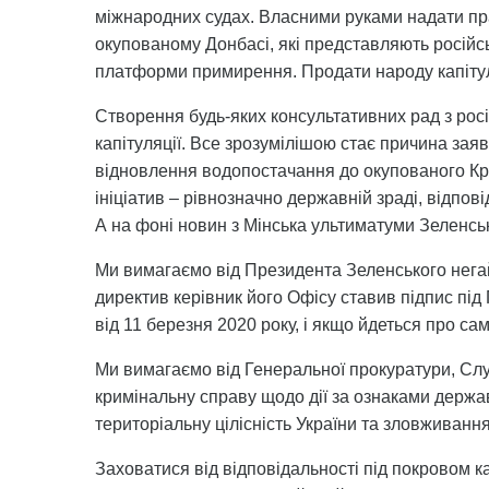
міжнародних судах. Власними руками надати пр
окупованому Донбасі, які представляють російсь
платформи примирення. Продати народу капітул
Створення будь-яких консультативних рад з рос
капітуляції. Все зрозумілішою стає причина зая
відновлення водопостачання до окупованого Кри
ініціатив – рівнозначно державній зраді, відпо
А на фоні новин з Мінська ультиматуми Зеленськ
Ми вимагаємо від Президента Зеленського негай
директив керівник його Офісу ставив підпис під
від 11 березня 2020 року, і якщо йдеться про сам
Ми вимагаємо від Генеральної прокуратури, Сл
кримінальну справу щодо дії за ознаками держа
територіальну цілісність України та зловживанн
Заховатися від відповідальності під покровом к