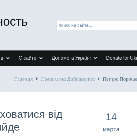
ность
ив
О сайте
Допомога Україні
Donate for Uk
Главная
Новини та Дайджести
Петро Порошен
ховатися від
14
ийде
марта