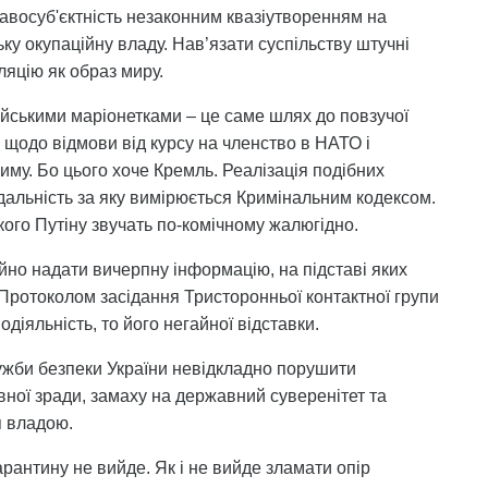
авосуб'єктність незаконним квазіутворенням на
ку окупаційну владу. Нав’язати суспільству штучні
яцію як образ миру.
ійськими маріонетками – це саме шлях до повзучої
в щодо відмови від курсу на членство в НАТО і
му. Бо цього хоче Кремль. Реалізація подібних
відальність за яку вимірюється Кримінальним кодексом.
ого Путіну звучать по-комічному жалюгідно.
но надати вичерпну інформацію, на підставі яких
 Протоколом засідання Тристоронньої контактної групи
одіяльність, то його негайної відставки.
ужби безпеки України невідкладно порушити
вної зради, замаху на державний суверенітет та
я владою.
арантину не вийде. Як і не вийде зламати опір