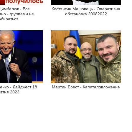
Цимбалюк - Всё
Костянтин Машовець - Оперативна
но - группами не
обстановка 20082022
обираться
енко - Дайджест 18
Мартин Брест - Капиталовложение
втня 2023