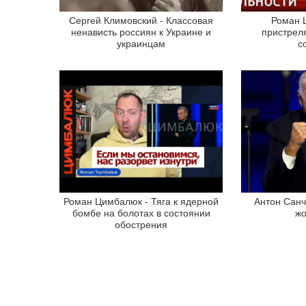
Сергей Климовский - Классовая
Роман 
ненависть россиян к Украине и
пристреля
украинцам
с
Роман Цимбалюк - Тяга к ядерной
Антон Санч
бомбе на болотах в состоянии
жо
обострения