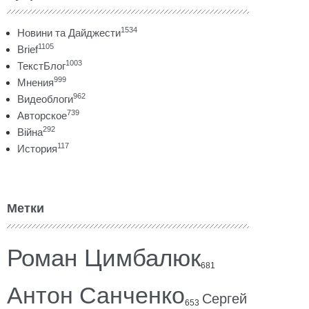
1534
Новини та Дайджести
1105
Brief
1003
ТекстБлог
999
Мнения
962
Видеоблоги
739
Авторское
292
Війна
117
История
Метки
Роман Цимбалюк
681
Антон Санченко
Сергей
653