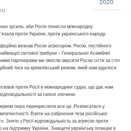
2020
331
рних зусиль, аби Росія понесла міжнародну
в’язала проти України, проти українського народу.
фіційно визнав Росію агресором. Росію, постійного
айвищої світової трибуни – Генеральної Асамблеї
ми партнерами ми змогли змусити Росію сісти за стіл
ійний тиск на кремлівський режим, який нам вдалося
позовів проти Росії в міжнародних судах, що дає нам
ідповідальності за скоєні злочини.
черком пера перекреслити все це. Розписатися у
мпетентності. Взяти на озброєння тези російської
. Зняти з Росії відповідальність за агресію проти
 на підтримку України. Знищити українську позицію в