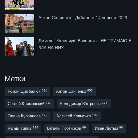
Антон Санченко - Дайджест 14 червня 2023
Дмитро "Калинчук" Вовнянко - НЕ ТРИМАЮ Я
ЗЛА НА НИХ
Метки
681
653
Роман Цимбалюк
Антон Санченко
211
176
Сергей Климовский
Володимир В’ятрович
172
139
Олена Курбанова
Алексей Копытько
138
99
98
Ramis Yunus
Віталій Портников
Иван Лютый