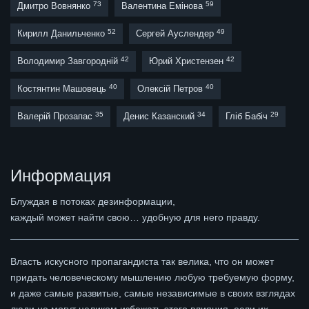
73
59
Дмитро Вовнянко
Валентина Емінова
52
49
Кирилл Данильченко
Сергей Ауслендер
42
42
Володимир Завгородній
Юрий Христензен
40
40
Костянтин Машовець
Олексій Петров
35
34
29
Валерій Прозапас
Денис Казанский
Гліб Бабіч
Информация
Блуждая в потоках дезинформации,
каждый может найти свою… удобную для него правду.
Власть искусного пропагандиста так велика, что он может
придать человеческому мышлению любую требуемую форму,
и даже самые развитые, самые независимые в своих взглядах
люди не могут целиком избежать этого влияния, если их