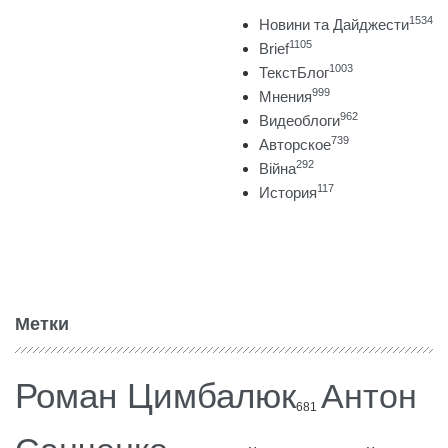
1534
Новини та Дайджести
1105
Brief
1003
ТекстБлог
999
Мнения
962
Видеоблоги
739
Авторское
292
Війна
117
История
Метки
Роман Цимбалюк
Антон
681