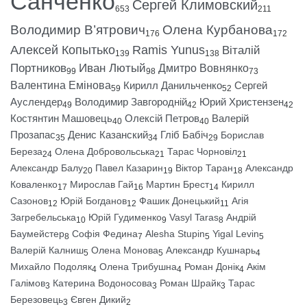
Санченко
Сергей Климовский
653
211
Володимир В’ятрович
Олена Курбанова
176
172
Алексей Копытько
Ramis Yunus
Віталій
139
138
Портников
Иван Лютый
Дмитро Вовнянко
99
98
73
Валентина Емінова
Кирилл Данильченко
Сергей
59
52
Ауслендер
Володимир Завгородній
Юрий Христензен
49
42
42
Костянтин Машовець
Олексій Петров
Валерій
40
40
Прозапас
Денис Казанский
Гліб Бабіч
Борислав
35
34
29
Береза
Олена Добровольська
Тарас Чорновіл
24
21
21
Александр Балу
Павел Казарин
Віктор Таран
Александр
20
19
18
Коваленко
Мирослав Гай
Мартин Брест
Кирилл
17
16
14
Сазонов
Юрій Богданов
Фашик Донецький
Агія
12
12
11
Загребельська
Юрій Гудименко
Vasyl Taras
Андрій
10
9
8
Баумейстер
Софія Федина
Alesha Stupin
Yigal Levin
8
7
5
5
Валерій Калниш
Олена Монова
Александр Кушнарь
5
5
4
Михайло Подоляк
Олена Трибушна
Роман Донік
Акім
4
4
4
Галімов
Катерина Водоносова
Роман Шрайк
Тарас
3
3
3
Березовець
Євген Дикий
3
2