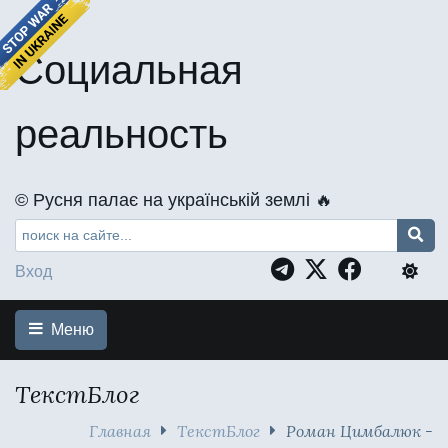
Социальная
реальность
©️ Русня палає на українській землі 🔥
Вход
Меню
ТекстБлог
Главная
ТекстБлог
Роман Цимбалюк -