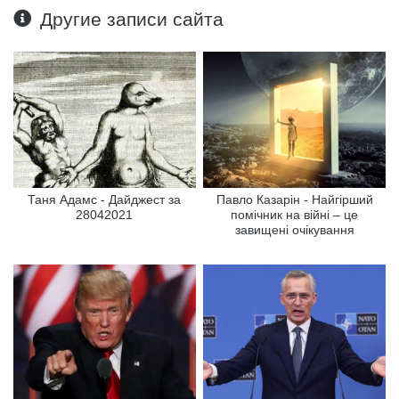
Другие записи сайта
Таня Адамс - Дайджест за
Павло Казарін - Найгірший
28042021
помічник на війні – це
завищені очікування