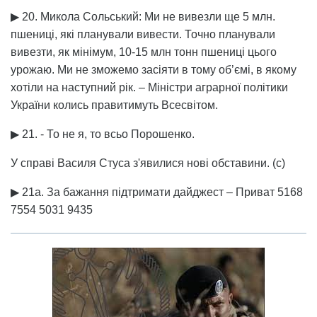
▶ 20. Микола Сольський: Ми не вивезли ще 5 млн.
пшениці, які планували вивести. Точно планували
вивезти, як мінімум, 10-15 млн тонн пшениці цього
урожаю. Ми не зможемо засіяти в тому об’ємі, в якому
хотіли на наступний рік. – Міністри аграрної політики
України колись правитимуть Всесвітом.
▶ 21. - То не я, то всьо Порошенко.
У справі Василя Стуса з'явилися нові обставини. (с)
▶ 21а. За бажання підтримати дайджест – Приват 5168
7554 5031 9435