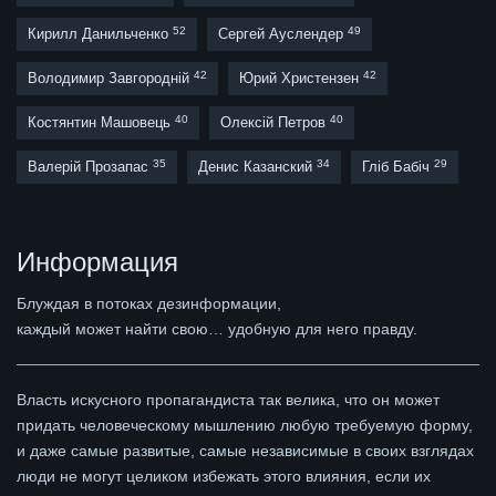
52
49
Кирилл Данильченко
Сергей Ауслендер
42
42
Володимир Завгородній
Юрий Христензен
40
40
Костянтин Машовець
Олексій Петров
35
34
29
Валерій Прозапас
Денис Казанский
Гліб Бабіч
Информация
Блуждая в потоках дезинформации,
каждый может найти свою… удобную для него правду.
Власть искусного пропагандиста так велика, что он может
придать человеческому мышлению любую требуемую форму,
и даже самые развитые, самые независимые в своих взглядах
люди не могут целиком избежать этого влияния, если их