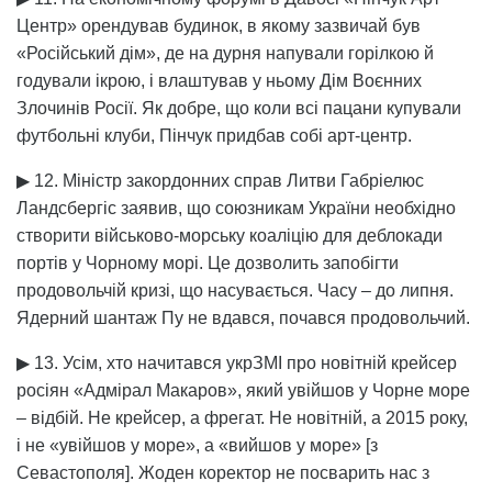
Центр» орендував будинок, в якому зазвичай був
«Російський дім», де на дурня напували горілкою й
годували ікрою, і влаштував у ньому Дім Воєнних
Злочинів Росії. Як добре, що коли всі пацани купували
футбольні клуби, Пінчук придбав собі арт-центр.
▶ 12. Міністр закордонних справ Литви Габріелюс
Ландсбергіс заявив, що союзникам України необхідно
створити військово-морську коаліцію для деблокади
портів у Чорному морі. Це дозволить запобігти
продовольчій кризі, що насувається. Часу – до липня.
Ядерний шантаж Пу не вдався, почався продовольчий.
▶ 13. Усім, хто начитався укрЗМІ про новітній крейсер
росіян «Адмірал Макаров», який увійшов у Чорне море
– відбій. Не крейсер, а фрегат. Не новітній, а 2015 року,
і не «увійшов у море», а «вийшов у море» [з
Севастополя]. Жоден коректор не посварить нас з