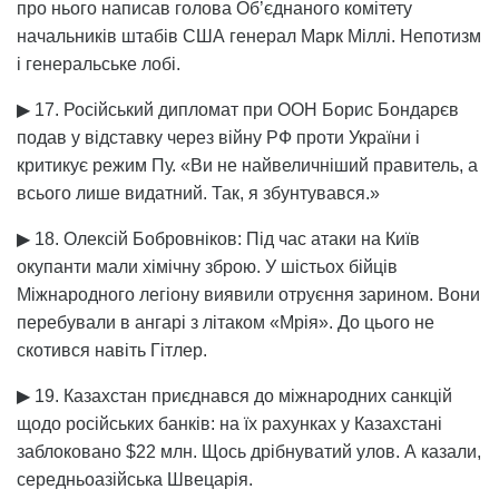
про нього написав голова Об’єднаного комітету
начальників штабів США генерал Марк Міллі. Непотизм
і генеральське лобі.
▶ 17. Російський дипломат при ООН Борис Бондарєв
подав у відставку через війну РФ проти України і
критикує режим Пу. «Ви не найвеличніший правитель, а
всього лише видатний. Так, я збунтувався.»
▶ 18. Олексій Бобровніков: Під час атаки на Київ
окупанти мали хімічну зброю. У шістьох бійців
Міжнародного легіону виявили отруєння зарином. Вони
перебували в ангарі з літаком «Мрія». До цього не
скотився навіть Гітлер.
▶ 19. Казахстан приєднався до міжнародних санкцій
щодо російських банків: на їх рахунках у Казахстані
заблоковано $22 млн. Щось дрібнуватий улов. А казали,
середньоазійська Швецарія.