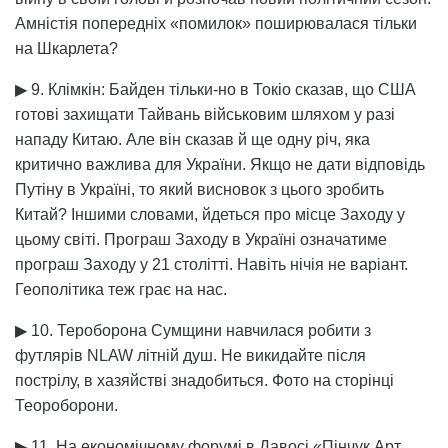
Амністія попередніх «помилок» поширювалася тільки
на Шкарлета?
▶ 9. Клімкін: Байден тільки-но в Токіо сказав, що США
готові захищати Тайвань військовим шляхом у разі
нападу Китаю. Але він сказав й ще одну річ, яка
критично важлива для України. Якщо не дати відповідь
Путіну в Україні, то який висновок з цього зробить
Китай? Іншими словами, йдеться про місце Заходу у
цьому світі. Програш Заходу в Україні означатиме
програш Заходу у 21 столітті. Навіть нічія не варіант.
Геополітика теж грає на нас.
▶ 10. Тероборона Сумщини навчилася робити з
футлярів NLAW літній душ. Не викидайте після
пострілу, в хазяйстві знадобиться. Фото на сторінці
Теороборони.
▶ 11. На економічному форумі в Давосі «Пінчук Арт