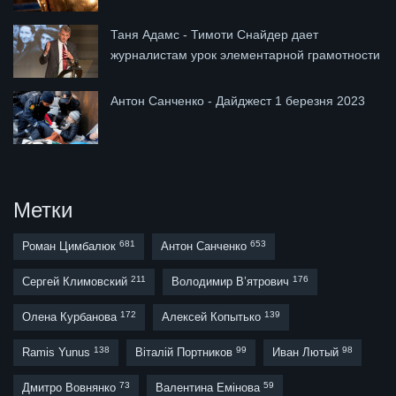
Таня Адамс - Тимоти Снайдер дает
журналистам урок элементарной грамотности
Антон Санченко - Дайджест 1 березня 2023
Метки
681
653
Роман Цимбалюк
Антон Санченко
211
176
Сергей Климовский
Володимир В’ятрович
172
139
Олена Курбанова
Алексей Копытько
138
99
98
Ramis Yunus
Віталій Портников
Иван Лютый
73
59
Дмитро Вовнянко
Валентина Емінова