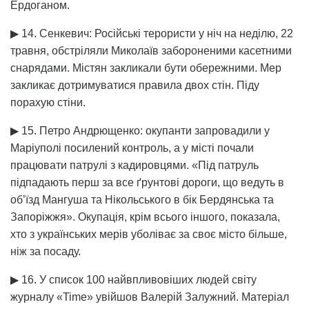
Ердоганом.
▶ 14. Сенкевич: Російські терористи у ніч на неділю, 22
травня, обстріляли Миколаїв забороненими касетними
снарядами. Містян закликали бути обережними. Мер
закликає дотримуватися правила двох стін. Піду
порахую стіни.
▶ 15. Петро Андрющенко: окупанти запровадили у
Маріуполі посилений контроль, а у місті почали
працювати патрулі з кадировцями. «Під патруль
підпадають перш за все ґрунтові дороги, що ведуть в
об’їзд Мангуша та Нікольського в бік Бердянська та
Запоріжжя». Окупація, крім всього іншого, показала,
хто з українських мерів уболіває за своє місто більше,
ніж за посаду.
▶ 16. У список 100 найвпливовіших людей світу
журналу «Time» увійшов Валерій Залужний. Матеріал