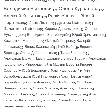
653
211
Володимир В’ятрович
Олена Курбанова
176
172
Алексей Копытько
Ramis Yunus
Віталій
139
138
Портников
Иван Лютый
Дмитро Вовнянко
99
98
73
Валентина Емінова
Кирилл Данильченко
Сергей
59
52
Ауслендер
Володимир Завгородній
Юрий Христензен
49
42
42
Костянтин Машовець
Олексій Петров
Валерій
40
40
Прозапас
Денис Казанский
Гліб Бабіч
Борислав
35
34
29
Береза
Олена Добровольська
Тарас Чорновіл
24
21
21
Александр Балу
Павел Казарин
Віктор Таран
Александр
20
19
18
Коваленко
Мирослав Гай
Мартин Брест
Кирилл
17
16
14
Сазонов
Юрій Богданов
Фашик Донецький
Агія
12
12
11
Загребельська
Юрій Гудименко
Vasyl Taras
Андрій
10
9
8
Баумейстер
Софія Федина
Alesha Stupin
Yigal Levin
8
7
5
5
Валерій Калниш
Олена Монова
Александр Кушнарь
5
5
4
Михайло Подоляк
Олена Трибушна
Роман Донік
Акім
4
4
4
Галімов
Катерина Водоносова
Роман Шрайк
Тарас
3
3
3
Березовець
Євген Дикий
3
2