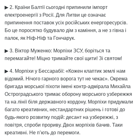
▶ 2. Країни Балтії сьогодні припинили імпорт
електроенергії з Росії. Для Литви це означає
припинення поставок усіх російських енергоресурсів.
Бо це поросятко будувало дім з каміння, а не з гівна і
палок, як Ніф-Ніф та Гончарук.
▶ 3. Віктор Муженко: Морпіхи ЗСУ, боріться та
перемагайте! Міцно тримайте свої щити! Зі святом!
▶ 4. Морпіхи у Бессарабії: «Кожен клаптик землі нам
відомий. Нічого гарного ворога тут не чекає». Окрема
бригада морської піхоти імені контр-адмірала Михайла
Остроградського тримає оборону морського узбережжя
та на лінії біля державного кордону. Морпіхи придумали
багато креативних, нестандартних рішень і готові до
будь-якого розвитку подій: десант на узбережжі, з
повітря, спроби прориву. Двох морпіхів бачив. Таки
креативні. Не п’ють до перемоги.