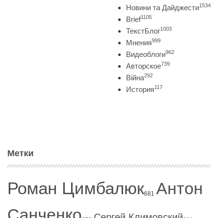
1534
Новини та Дайджести
1105
Brief
1003
ТекстБлог
999
Мнения
962
Видеоблоги
739
Авторское
292
Війна
117
История
Метки
Роман Цимбалюк
Антон
681
Санченко
Сергей Климовский