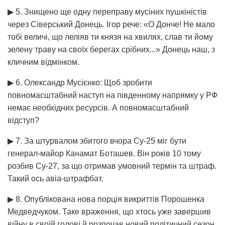
▶ 5. Знищено ще одну переправу мусіних пушкіністів
через Сіверський Донець. Ігор рече: «О Донче! Не мало
тобі величі, що леліяв ти князя на хвилях, слав ти йому
зелену траву на своїх берегах срібних...» Донець наш, з
кличним відмінком.
▶ 6. Олександр Мусієнко: Щоб зробити
повномасштабний наступ на південному напрямку у РФ
немає необхідних ресурсів. А повномасштабний
відступ?
▶ 7. За штурвалом збитого вчора Су-25 міг бути
генерал-майор Канамат Боташев. Він років 10 тому
розбив Су-27, за що отримав умовний термін та штраф.
Такий ось авіа-штрафбат.
▶ 8. Опублікована нова порція викриттів Порошенка
Медведчуком. Таке враження, що хтось уже завершив
війну в своїй голові й розпочав новий політичний сезон.