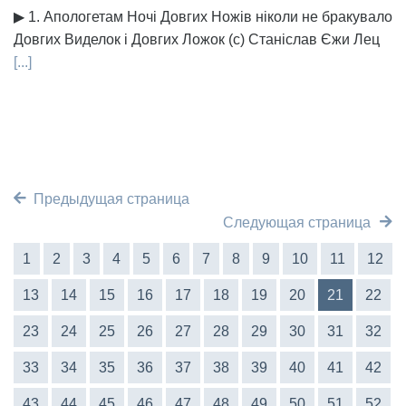
▶ 1. Апологетам Ночі Довгих Ножів ніколи не бракувало
Довгих Виделок і Довгих Ложок (с) Станіслав Єжи Лец
[...]
Предыдущая страница
Следующая страница
1
2
3
4
5
6
7
8
9
10
11
12
13
14
15
16
17
18
19
20
21
22
23
24
25
26
27
28
29
30
31
32
33
34
35
36
37
38
39
40
41
42
43
44
45
46
47
48
49
50
51
52