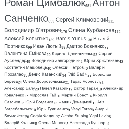
Роман Цимбалюк
Антон
681
Санченко
Сергей Климовский
653
211
Володимир В’ятрович
Олена Курбанова
176
172
Алексей Копытько
Ramis Yunus
Віталій
139
138
Портников
Иван Лютый
Дмитро Вовнянко
99
98
73
Валентина Емінова
Кирилл Данильченко
Сергей
59
52
Ауслендер
Володимир Завгородній
Юрий Христензен
49
42
42
Костянтин Машовець
Олексій Петров
Валерій
40
40
Прозапас
Денис Казанский
Гліб Бабіч
Борислав
35
34
29
Береза
Олена Добровольська
Тарас Чорновіл
24
21
21
Александр Балу
Павел Казарин
Віктор Таран
Александр
20
19
18
Коваленко
Мирослав Гай
Мартин Брест
Кирилл
17
16
14
Сазонов
Юрій Богданов
Фашик Донецький
Агія
12
12
11
Загребельська
Юрій Гудименко
Vasyl Taras
Андрій
10
9
8
Баумейстер
Софія Федина
Alesha Stupin
Yigal Levin
8
7
5
5
Валерій Калниш
Олена Монова
Александр Кушнарь
5
5
4