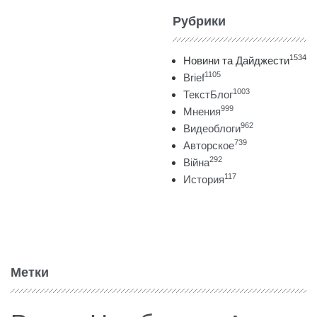
Рубрики
1534
Новини та Дайджести
1105
Brief
1003
ТекстБлог
999
Мнения
962
Видеоблоги
739
Авторское
292
Війна
117
История
Метки