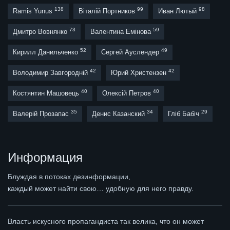
138
99
98
Ramis Yunus
Віталій Портников
Иван Лютый
73
59
Дмитро Вовнянко
Валентина Емінова
52
49
Кирилл Данильченко
Сергей Ауслендер
42
42
Володимир Завгородній
Юрий Христензен
40
40
Костянтин Машовець
Олексій Петров
35
34
29
Валерій Прозапас
Денис Казанский
Гліб Бабіч
Информация
Блуждая в потоках дезинформации,
каждый может найти свою… удобную для него правду.
Власть искусного пропагандиста так велика, что он может