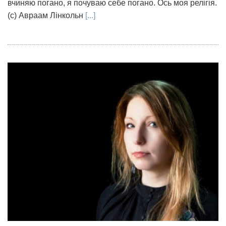
вчиняю погано, я почуваю себе погано. Ось моя релігія.
(с) Авраам Лінкольн
[...]