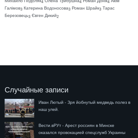
Михайло Подоляк
Олена Трибушна
Роман Донік
Акім
4
4
4
Галімов
Катерина Водоносова
Роман Шрайк
Тарас
3
3
3
Березовець
Євген Дикий
3
2
Случайные записи
Иван Лютый - Зря йобнутый медведь полез в
наш улей.
Вести.вРУт - Арест россиян в Минске
оказался провокацией спецслужб Украины