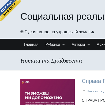
Социальная реаль
©️ Русня палає на українській землі 🔥
Главная
Рубрики
Авторы
Арх
Новини та Дайджести
Справа 
Новини та 
СПРАВА ГРО