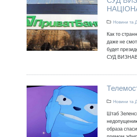
СУД ВИ
НАЦІОН
Новини та 
Как то стран
даже не смот
будет презид
СУД ВИЗНА
Телемост
Новини та 
Штаб Зеленс
недопущению
образа спаси
прямом эфир