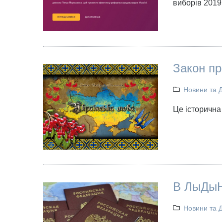
виборів 2019
Закон п
Новини та 
Це історична
В ЛыДыН
Новини та 