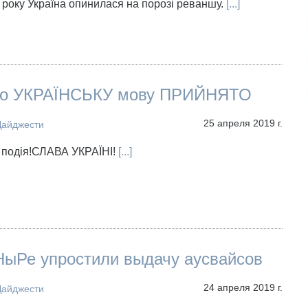
 року Україна опинилася на порозі реваншу.
[...]
ро УКРАЇНСЬКУ мову ПРИЙНЯТО
25 апреля 2019 г.
Дайджести
 подія!СЛАВА УКРАЇНІ!
[...]
ыРе упростили выдачу аусвайсов
24 апреля 2019 г.
Дайджести