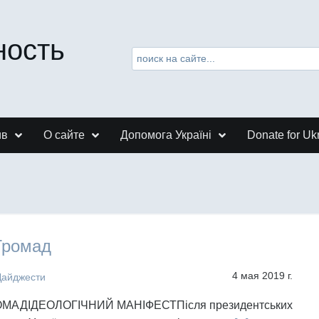
ность
ив
О сайте
Допомога Україні
Donate for Uk
Громад
4 мая 2019 г.
Дайджести
МАДІДЕОЛОГІЧНИЙ МАНІФЕСТПісля президентських