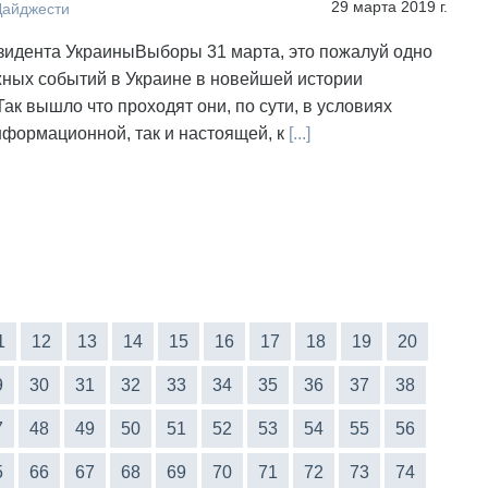
29 марта 2019 г.
Дайджести
идента УкраиныВыборы 31 марта, это пожалуй одно
жных событий в Украине в новейшей истории
Так вышло что проходят они, по сути, в условиях
нформационной, так и настоящей, к
[...]
1
12
13
14
15
16
17
18
19
20
9
30
31
32
33
34
35
36
37
38
7
48
49
50
51
52
53
54
55
56
5
66
67
68
69
70
71
72
73
74