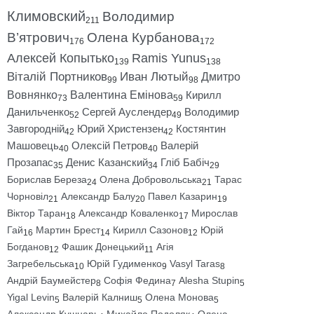
Климовский
Володимир
211
В’ятрович
Олена Курбанова
176
172
Алексей Копытько
Ramis Yunus
139
138
Віталій Портников
Иван Лютый
Дмитро
99
98
Вовнянко
Валентина Емінова
Кирилл
73
59
Данильченко
Сергей Ауслендер
Володимир
52
49
Завгородній
Юрий Христензен
Костянтин
42
42
Машовець
Олексій Петров
Валерій
40
40
Прозапас
Денис Казанский
Гліб Бабіч
35
34
29
Борислав Береза
Олена Добровольська
Тарас
24
21
Чорновіл
Александр Балу
Павел Казарин
21
20
19
Віктор Таран
Александр Коваленко
Мирослав
18
17
Гай
Мартин Брест
Кирилл Сазонов
Юрій
16
14
12
Богданов
Фашик Донецький
Агія
12
11
Загребельська
Юрій Гудименко
Vasyl Taras
10
9
8
Андрій Баумейстер
Софія Федина
Alesha Stupin
8
7
5
Yigal Levin
Валерій Калниш
Олена Монова
5
5
5
Александр Кушнарь
Михайло Подоляк
Олена