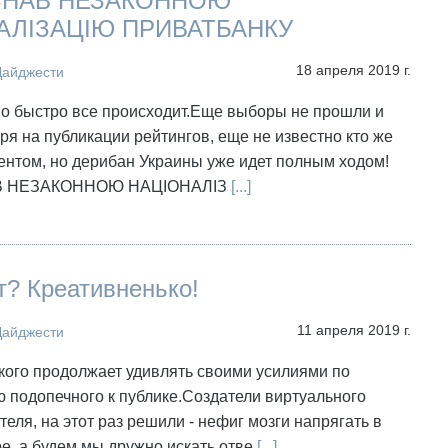
ЗНАВ НЕЗАКОННОЮ
АЛІЗАЦІЮ ПРИВАТБАНКУ
18 апреля 2019 г.
Дайджести
но быстро все происходит.Еще выборы не прошли и
ря на публикации рейтингов, еще не известно кто же
ентом, но дерибан Украины уже идет полным ходом!
В НЕЗАКОННОЮ НАЦІОНАЛІЗ
[...]
? Креативненько!
11 апреля 2019 г.
Дайджести
кого продолжает удивлять своими усилиями по
 подопечного к публике.Создатели виртуального
теля, на этот раз решили - нефиг мозги напрягать в
е, а будем мы дружно искать отве
[...]