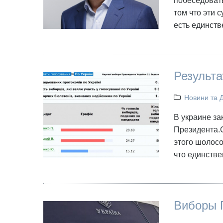
побеседовать
том что эти 
есть единст
Результа
Новини та 
В украине за
Президента.
этого шолос
что единств
Виборы 