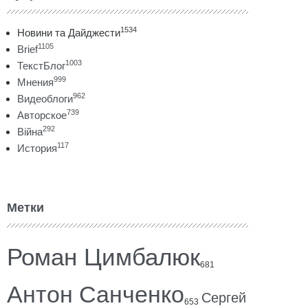
1534
Новини та Дайджести
1105
Brief
1003
ТекстБлог
999
Мнения
962
Видеоблоги
739
Авторское
292
Війна
117
История
Метки
Роман Цимбалюк
681
Антон Санченко
Сергей
653