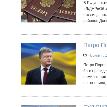
В РФ упрости
«Л/ДНР»Об эт
что лица, п
районов Дон
Петро П
Новини та 
Петро Пороше
його президе
помилок, так
не говорили,