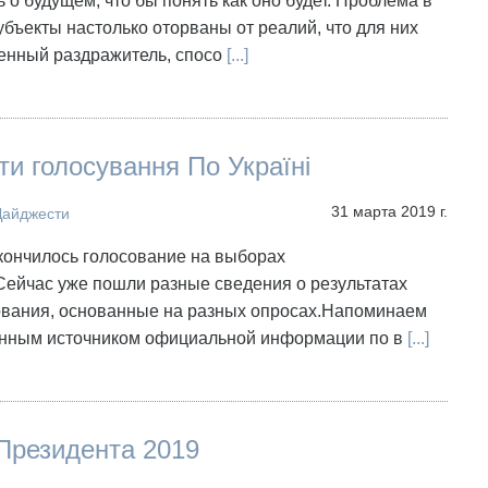
 о будущем, что бы понять как оно будет. Проблема в
субъекты настолько оторваны от реалий, что для них
венный раздражитель, спосо
[...]
ти голосування По Україні
31 марта 2019 г.
Дайджести
кончилось голосование на выборах
Сейчас уже пошли разные сведения о результатах
ования, основанные на разных опросах.Напоминаем
енным источником официальной информации по в
[...]
Президента 2019