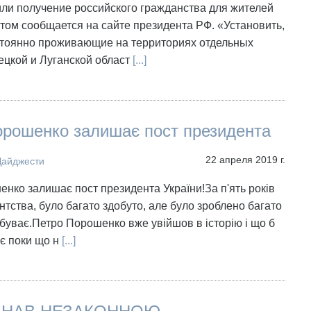
ли получение российского гражданства для жителей
ом сообщается на сайте президента РФ. «Установить,
остоянно проживающие на территориях отдельных
ецкой и Луганской област
[...]
орошенко залишає пост президента
22 апреля 2019 г.
Дайджести
нко залишає пост президента України!За п'ять років
нтства, було багато здобуто, але було зроблено багато
 буває.Петро Порошенко вже увійшов в історію і що б
 є поки що н
[...]