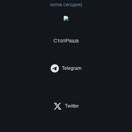
СтопРаша
Telegram
Twitter