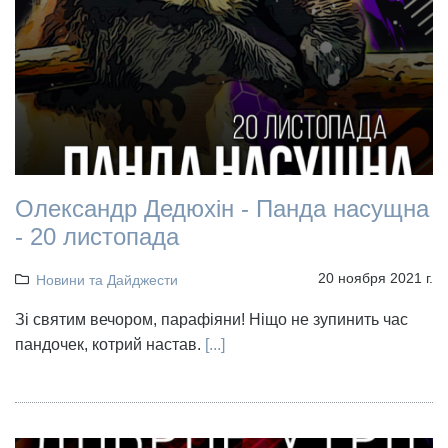
Олександр Дедюхін - Панда насущна
- 20 листопада
20 ноября 2021 г.
Новини та Дайджести
Зі святим вечором, парафіяни! Ніщо не зупинить час
пандочек, котрий настав.
[...]