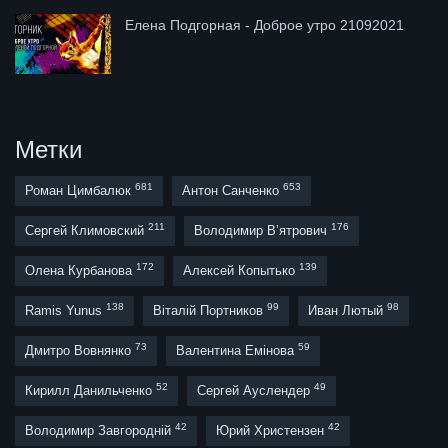
Елена Подгорная - Доброе утро 21092021
Метки
681
653
Роман Цимбалюк
Антон Санченко
211
176
Сергей Климовский
Володимир В’ятрович
172
139
Олена Курбанова
Алексей Копытько
138
99
98
Ramis Yunus
Віталій Портников
Иван Лютый
73
59
Дмитро Вовнянко
Валентина Емінова
52
49
Кирилл Данильченко
Сергей Ауслендер
42
42
Володимир Завгородній
Юрий Христензен