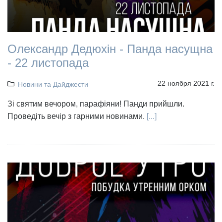
Олександр Дедюхін - Панда насущна
- 22 листопада
22 ноября 2021 г.
Новини та Дайджести
Зі святим вечором, парафіяни! Панди прийшли.
Проведіть вечір з гарними новинами.
[...]