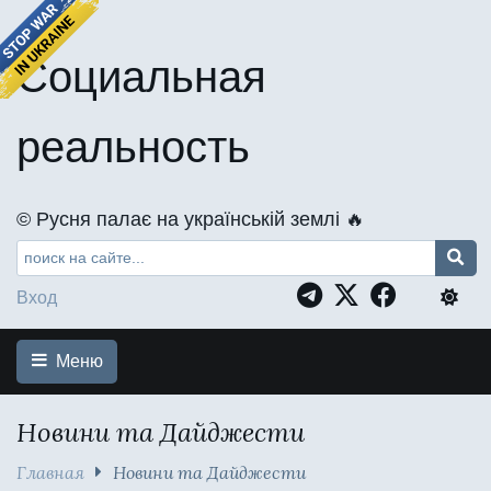
Социальная
реальность
©️ Русня палає на українській землі 🔥
Вход
Меню
Новини та Дайджести
Главная
Новини та Дайджести