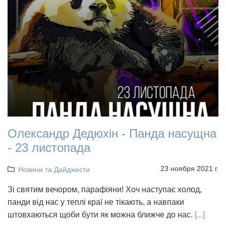
Олександр Дедюхін - Панда насущна
- 23 листопада
23 ноября 2021 г.
Новини та Дайджести
Зі святим вечором, парафіяни! Хоч наступає холод,
панди від нас у теплі краї не тікають, а навпаки
штовхаються щоби бути як можна ближче до нас.
[...]