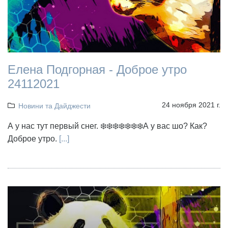
Елена Подгорная - Доброе утро
24112021
24 ноября 2021 г.
Новини та Дайджести
А у нас тут первый снег. ❄️❄️❄️❄️❄️❄️❄️А у вас шо? Как?
Доброе утро.
[...]