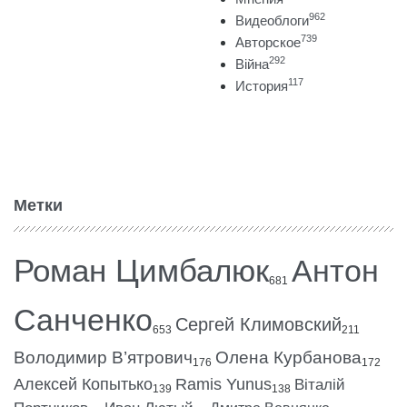
962
Видеоблоги
739
Авторское
292
Війна
117
История
Метки
Роман Цимбалюк
Антон
681
Санченко
Сергей Климовский
653
211
Володимир В’ятрович
Олена Курбанова
176
172
Алексей Копытько
Ramis Yunus
Віталій
139
138