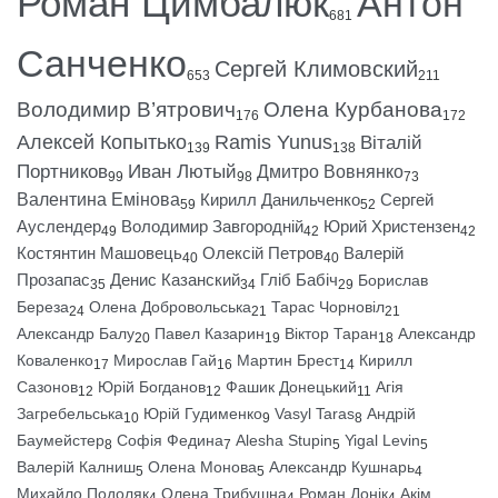
Роман Цимбалюк
Антон
681
Санченко
Сергей Климовский
653
211
Володимир В’ятрович
Олена Курбанова
176
172
Алексей Копытько
Ramis Yunus
Віталій
139
138
Портников
Иван Лютый
Дмитро Вовнянко
99
98
73
Валентина Емінова
Кирилл Данильченко
Сергей
59
52
Ауслендер
Володимир Завгородній
Юрий Христензен
49
42
42
Костянтин Машовець
Олексій Петров
Валерій
40
40
Прозапас
Денис Казанский
Гліб Бабіч
Борислав
35
34
29
Береза
Олена Добровольська
Тарас Чорновіл
24
21
21
Александр Балу
Павел Казарин
Віктор Таран
Александр
20
19
18
Коваленко
Мирослав Гай
Мартин Брест
Кирилл
17
16
14
Сазонов
Юрій Богданов
Фашик Донецький
Агія
12
12
11
Загребельська
Юрій Гудименко
Vasyl Taras
Андрій
10
9
8
Баумейстер
Софія Федина
Alesha Stupin
Yigal Levin
8
7
5
5
Валерій Калниш
Олена Монова
Александр Кушнарь
5
5
4
Михайло Подоляк
Олена Трибушна
Роман Донік
Акім