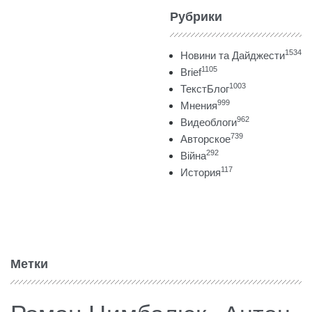
Рубрики
1534
Новини та Дайджести
1105
Brief
1003
ТекстБлог
999
Мнения
962
Видеоблоги
739
Авторское
292
Війна
117
История
Метки