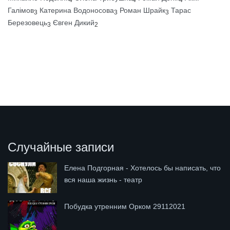
4
4
4
Галімов
Катерина Водоносова
Роман Шрайк
Тарас
3
3
3
Березовець
Євген Дикий
3
2
Случайные записи
Елена Подгорная - Хотелось бы написать, что
вся наша жизнь - театр
Побудка утренним Орком 29112021