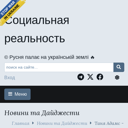
Социальная
реальность
©️ Русня палає на українській землі 🔥
Вход
Меню
Новини та Дайджести
Главная
Новини та Дайджести
Таня Адамс -