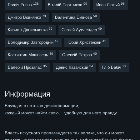
138
99
98
Ramis Yunus
Віталій Портников
Иван Лютый
73
59
Дмитро Вовнянко
Валентина Емінова
52
49
Кирилл Данильченко
Сергей Ауслендер
42
42
Володимир Завгородній
Юрий Христензен
40
40
Костянтин Машовець
Олексій Петров
35
34
29
Валерій Прозапас
Денис Казанский
Гліб Бабіч
Информация
Блуждая в потоках дезинформации,
каждый может найти свою… удобную для него правду.
Власть искусного пропагандиста так велика, что он может