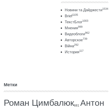
1534
Новини та Дайджести
1105
Brief
1003
ТекстБлог
999
Мнения
962
Видеоблоги
739
Авторское
292
Війна
117
История
Метки
Роман Цимбалюк
Антон
681