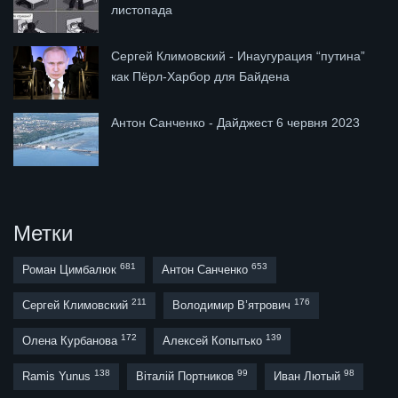
листопада
Сергей Климовский - Инаугурация “путина”
как Пёрл-Харбор для Байдена
Антон Санченко - Дайджест 6 червня 2023
Метки
681
653
Роман Цимбалюк
Антон Санченко
211
176
Сергей Климовский
Володимир В’ятрович
172
139
Олена Курбанова
Алексей Копытько
138
99
98
Ramis Yunus
Віталій Портников
Иван Лютый