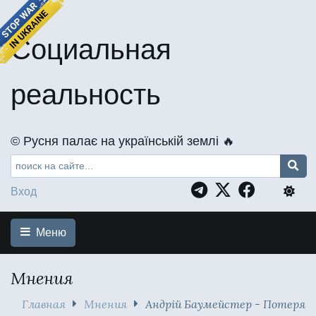
Социальная
реальность
©️ Русня палає на українській землі 🔥
Вход
Меню
Мнения
Главная
Мнения
Андрій Баумейстер - Потеря