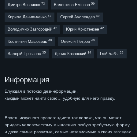
73
59
Дмитро Вовнянко
Валентина Емінова
52
49
Кирилл Данильченко
Сергей Ауслендер
42
42
Володимир Завгородній
Юрий Христензен
40
40
Костянтин Машовець
Олексій Петров
35
34
29
Валерій Прозапас
Денис Казанский
Гліб Бабіч
Информация
Блуждая в потоках дезинформации,
каждый может найти свою… удобную для него правду.
Власть искусного пропагандиста так велика, что он может
придать человеческому мышлению любую требуемую форму,
и даже самые развитые, самые независимые в своих взглядах