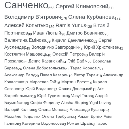
Санченко
Сергей Климовский
653
211
Володимир В’ятрович
Олена Курбанова
176
172
Алексей Копытько
Ramis Yunus
Віталій
139
138
Портников
Иван Лютый
Дмитро Вовнянко
99
98
73
Валентина Емінова
Кирилл Данильченко
Сергей
59
52
Ауслендер
Володимир Завгородній
Юрий Христензен
49
42
42
Костянтин Машовець
Олексій Петров
Валерій
40
40
Прозапас
Денис Казанский
Гліб Бабіч
Борислав
35
34
29
Береза
Олена Добровольська
Тарас Чорновіл
24
21
21
Александр Балу
Павел Казарин
Віктор Таран
Александр
20
19
18
Коваленко
Мирослав Гай
Мартин Брест
Кирилл
17
16
14
Сазонов
Юрій Богданов
Фашик Донецький
Агія
12
12
11
Загребельська
Юрій Гудименко
Vasyl Taras
Андрій
10
9
8
Баумейстер
Софія Федина
Alesha Stupin
Yigal Levin
8
7
5
5
Валерій Калниш
Олена Монова
Александр Кушнарь
5
5
4
Михайло Подоляк
Олена Трибушна
Роман Донік
Акім
4
4
4
Галімов
Катерина Водоносова
Роман Шрайк
Тарас
3
3
3