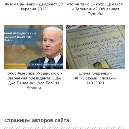
Антон Санченко - Дайджест 29
Что не так с Сивохо, Ермаком
вересня 2022
и Зеленским? Обьясняет
Путин!м
Голос Америки. Українською -
Елена Кудренко -
Звернення президента США
#PROстыми_словами
Джо Байдена щодо Росії та
14012021
України
Страницы авторов сайта