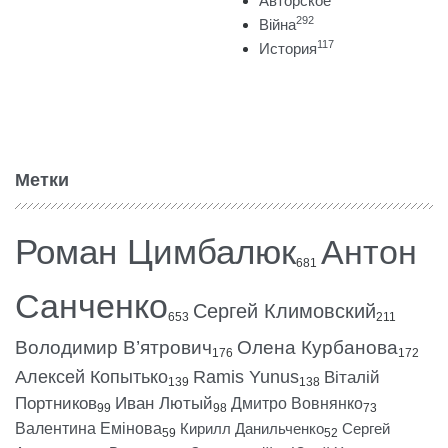
Авторское
292
Війна
117
История
Метки
Роман Цимбалюк
Антон
681
Санченко
Сергей Климовский
653
211
Володимир В’ятрович
Олена Курбанова
176
172
Алексей Копытько
Ramis Yunus
Віталій
139
138
Портников
Иван Лютый
Дмитро Вовнянко
99
98
73
Валентина Емінова
Кирилл Данильченко
Сергей
59
52