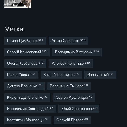
Метки
681
653
Роман Цимбалюк
Антон Санченко
211
176
Сергей Климовский
Володимир В’ятрович
172
139
Олена Курбанова
Алексей Копытько
138
99
98
Ramis Yunus
Віталій Портников
Иван Лютый
73
59
Дмитро Вовнянко
Валентина Емінова
52
49
Кирилл Данильченко
Сергей Ауслендер
42
42
Володимир Завгородній
Юрий Христензен
40
40
Костянтин Машовець
Олексій Петров