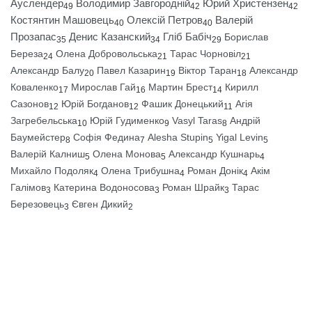
Ауслендер
Володимир Завгородній
Юрий Христензен
49
42
42
Костянтин Машовець
Олексій Петров
Валерій
40
40
Прозапас
Денис Казанский
Гліб Бабіч
Борислав
35
34
29
Береза
Олена Добровольська
Тарас Чорновіл
24
21
21
Александр Балу
Павел Казарин
Віктор Таран
Александр
20
19
18
Коваленко
Мирослав Гай
Мартин Брест
Кирилл
17
16
14
Сазонов
Юрій Богданов
Фашик Донецький
Агія
12
12
11
Загребельська
Юрій Гудименко
Vasyl Taras
Андрій
10
9
8
Баумейстер
Софія Федина
Alesha Stupin
Yigal Levin
8
7
5
5
Валерій Калниш
Олена Монова
Александр Кушнарь
5
5
4
Михайло Подоляк
Олена Трибушна
Роман Донік
Акім
4
4
4
Галімов
Катерина Водоносова
Роман Шрайк
Тарас
3
3
3
Березовець
Євген Дикий
3
2