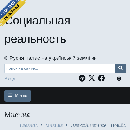
Социальная
реальность
©️ Русня палає на українській землі 🔥
Вход
Меню
Мнения
Главная
Мнения
Олексій Петров - Пошёл