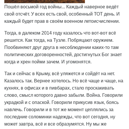
Пошёл восьмой год войны... Каждый наверное ведёт
свой отсчёт. У всех есть свой, особенный ТОТ день. И
каждый будет прав в своём военном летоисчислении.
Тогда, в далеком 2014 году казалось что вот-вот всё
решится. Как тогда, на Тузле. Побряцают оружием.
Пообвиняют друг друга в несоблюдении каких-то там
политических договоренностей, достигнутых Бог знает
когда и хрен пойми зачем. И угомонятся.
Так и сейчас в Крыму, всё уляжется и сойдёт на нет.
Казалось так. Вернее хотелось. Но всё чаще и чаще, на
кухнях, в офисах и в пивбарах, стало проскакивать
слово, смысл которого давно забыли. Война. Говорили
украдкой и с опаской. Говорили прикусив язык, боясь
навлечь. Говорили и в тот же момент цеплялись за
последние соломинки надежды, что вот сегодня, ну
может завтра, всё и все образумятся. Ну мы же