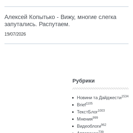
Алексей Копытько - Вижу, многие слегка
запутались. Распутаем.
19/07/2026
Рубрики
1534
Новини та Дайджести
1105
Brief
1003
ТекстБлог
999
Мнения
962
Видеоблоги
739