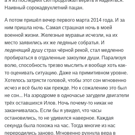
а я из последних сил продолжал верить и надеяться.
Наивный сорокадвухлетний пацан.
А потом пришёл вечер первого марта 2014 года. И за
ним пришла ночь. Самая страшная ночь в моей
военной жизни. Железные муравьи исчезли, на их
место заявились их же ледяные собратья. И
леденящий душу страх чёрной рекой, стал медленно
пробираться в отдаленные закоулки души. Парализуя
волю, способность трезво мыслить и вообще хоть как-
то оценивать ситуацию. Даже на примитивном уровне.
Хотелось затрясти головой, чтобы этот сон мгновенно
исчез и всё было как прежде. Но к сожалению это был
не сон... На аэродроме в одночасье загудели двигатели
трёх оставшихся Илов. Ночь почему-то никак не
заканчивалась. Если бы я увидел, что часы
остановились, то не удивился наверное. Каждая
секунда была похожа на час. Тогда многие из нас
переродились заново. Мгновенно рухнула вера в