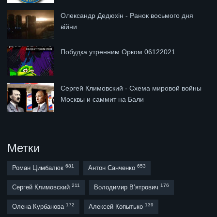
Олександр Дедюхін - Ранок восьмого дня
війни
Побудка утренним Орком 06122021
Сергей Климовский - Схема мировой войны
Москвы и саммит на Бали
Метки
681
653
Роман Цимбалюк
Антон Санченко
211
176
Сергей Климовский
Володимир В’ятрович
172
139
Олена Курбанова
Алексей Копытько