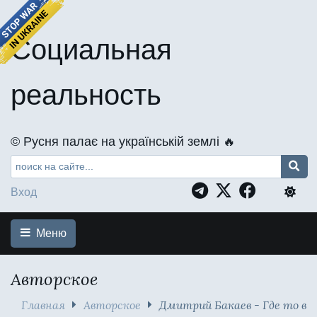
Социальная
реальность
©️ Русня палає на українській землі 🔥
Вход
Меню
Авторское
Главная
Авторское
Дмитрий Бакаев - Где то в