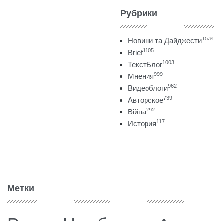
Рубрики
1534
Новини та Дайджести
1105
Brief
1003
ТекстБлог
999
Мнения
962
Видеоблоги
739
Авторское
292
Війна
117
История
Метки