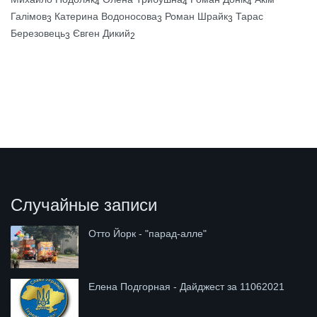
4
4
4
Галімов
Катерина Водоносова
Роман Шрайк
Тарас
3
3
3
Березовець
Євген Дикий
3
2
Случайные записи
Отто Йорк - "парад-алле"
Елена Подгорная - Дайджест за 11062021