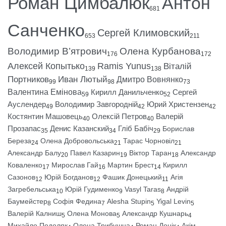
Роман Цимбалюк
Антон
681
Санченко
Сергей Климовский
653
211
Володимир В’ятрович
Олена Курбанова
176
172
Алексей Копытько
Ramis Yunus
Віталій
139
138
Портников
Иван Лютый
Дмитро Вовнянко
99
98
73
Валентина Емінова
Кирилл Данильченко
Сергей
59
52
Ауслендер
Володимир Завгородній
Юрий Христензен
49
42
42
Костянтин Машовець
Олексій Петров
Валерій
40
40
Прозапас
Денис Казанский
Гліб Бабіч
Борислав
35
34
29
Береза
Олена Добровольська
Тарас Чорновіл
24
21
21
Александр Балу
Павел Казарин
Віктор Таран
Александр
20
19
18
Коваленко
Мирослав Гай
Мартин Брест
Кирилл
17
16
14
Сазонов
Юрій Богданов
Фашик Донецький
Агія
12
12
11
Загребельська
Юрій Гудименко
Vasyl Taras
Андрій
10
9
8
Баумейстер
Софія Федина
Alesha Stupin
Yigal Levin
8
7
5
5
Валерій Калниш
Олена Монова
Александр Кушнарь
5
5
4
Михайло Подоляк
Олена Трибушна
Роман Донік
Акім