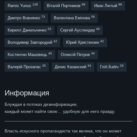
138
99
98
Ramis Yunus
Віталій Портников
Иван Лютый
73
59
Дмитро Вовнянко
Валентина Емінова
52
49
Кирилл Данильченко
Сергей Ауслендер
42
42
Володимир Завгородній
Юрий Христензен
40
40
Костянтин Машовець
Олексій Петров
35
34
29
Валерій Прозапас
Денис Казанский
Гліб Бабіч
Информация
Блуждая в потоках дезинформации,
каждый может найти свою… удобную для него правду.
Власть искусного пропагандиста так велика, что он может