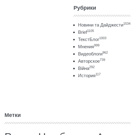
Рубрики
1534
Новини та Дайджести
1105
Brief
1003
ТекстБлог
999
Мнения
962
Видеоблоги
739
Авторское
292
Війна
117
История
Метки