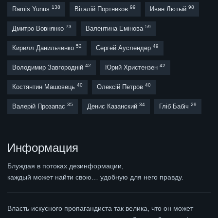
138
99
98
Ramis Yunus
Віталій Портников
Иван Лютый
73
59
Дмитро Вовнянко
Валентина Емінова
52
49
Кирилл Данильченко
Сергей Ауслендер
42
42
Володимир Завгородній
Юрий Христензен
40
40
Костянтин Машовець
Олексій Петров
35
34
29
Валерій Прозапас
Денис Казанский
Гліб Бабіч
Информация
Блуждая в потоках дезинформации,
каждый может найти свою… удобную для него правду.
Власть искусного пропагандиста так велика, что он может