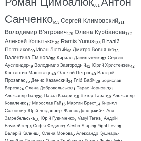
Роман Цимбалюк
Антон
681
Санченко
Сергей Климовский
653
211
Володимир В’ятрович
Олена Курбанова
176
172
Алексей Копытько
Ramis Yunus
Віталій
139
138
Портников
Иван Лютый
Дмитро Вовнянко
99
98
73
Валентина Емінова
Кирилл Данильченко
Сергей
59
52
Ауслендер
Володимир Завгородній
Юрий Христензен
49
42
42
Костянтин Машовець
Олексій Петров
Валерій
40
40
Прозапас
Денис Казанский
Гліб Бабіч
Борислав
35
34
29
Береза
Олена Добровольська
Тарас Чорновіл
24
21
21
Александр Балу
Павел Казарин
Віктор Таран
Александр
20
19
18
Коваленко
Мирослав Гай
Мартин Брест
Кирилл
17
16
14
Сазонов
Юрій Богданов
Фашик Донецький
Агія
12
12
11
Загребельська
Юрій Гудименко
Vasyl Taras
Андрій
10
9
8
Баумейстер
Софія Федина
Alesha Stupin
Yigal Levin
8
7
5
5
Валерій Калниш
Олена Монова
Александр Кушнарь
5
5
4
Михайло Подоляк
Олена Трибушна
Роман Донік
Акім