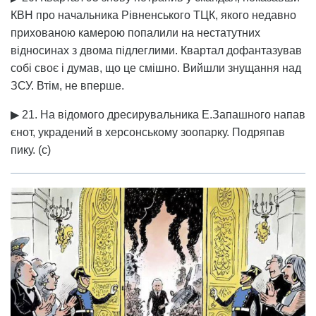
КВН про начальника Рівненського ТЦК, якого недавно
прихованою камерою попалили на нестатутних
відносинах з двома підлеглими. Квартал дофантазував
собі своє і думав, що це смішно. Вийшли знущання над
ЗСУ. Втім, не вперше.
▶ 21. На відомого дресирувальника Е.Запашного напав
єнот, украдений в херсонському зоопарку. Подряпав
пику. (с)