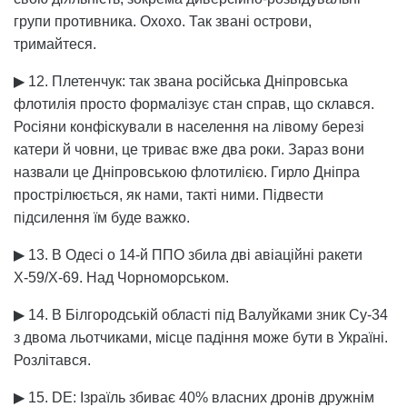
групи противника. Охохо. Так звані острови,
тримайтеся.
▶ 12. Плетенчук: так звана російська Дніпровська
флотилія просто формалізує стан справ, що склався.
Росіяни конфіскували в населення на лівому березі
катери й човни, це триває вже два роки. Зараз вони
назвали це Дніпровською флотилією. Гирло Дніпра
прострілюється, як нами, такті ними. Підвести
підсилення їм буде важко.
▶ 13. В Одесі о 14-й ППО збила дві авіаційні ракети
Х-59/Х-69. Над Чорноморськом.
▶ 14. В Білгородській області під Валуйками зник Су-34
з двома льотчиками, місце падіння може бути в Україні.
Розлітався.
▶ 15. DE: Ізраїль збиває 40% власних дронів дружнім