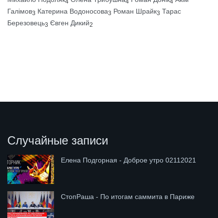
4
4
4
Галімов
Катерина Водоносова
Роман Шрайк
Тарас
3
3
3
Березовець
Євген Дикий
3
2
Случайные записи
Елена Подгорная - Доброе утро 02112021
СтопРаша - По итогам саммита в Париже