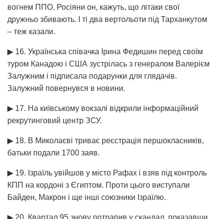
вогнем ППО. Росіяни он, кажуть, що літаки свої
дружньо збивають. І ті два вертольоти під Тарханкутом
– теж казали.
▶ 16. Українська співачка Ірина Федишин перед своїм
туром Канадою і США зустрілась з генералом Валерієм
Залужним і підписала подарунки для глядачів.
Залужний повернувся в новини.
▶ 17. На київському вокзалі відкрили інформаційний
рекрутинговий центр ЗСУ.
▶ 18. В Миколаєві триває реєстрація першокласників,
батьки подали 1700 заяв.
▶ 19. Ізраїль увійшов у місто Рафах і взяв під контроль
КПП на кордоні з Єгиптом. Проти цього виступали
Байден, Макрон і ще інші союзники Ізраїлю.
▶ 20. Квартал 95 знову потрапив у скандал, показавши