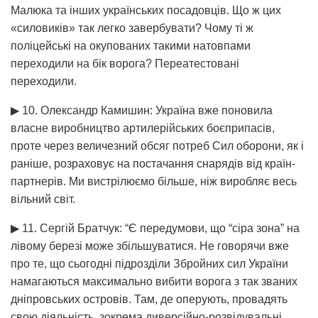
Малюка та інших українських посадовців. Що ж цих
«силовиків» так легко завербувати? Чому ті ж
поліцейські на окупованих такими натовпами
переходили на бік ворога? Переатестовані
переходили.
▶ 10. Олександр Камишин: Україна вже поновила
власне виробництво артилерійських боєприпасів,
проте через величезний обсяг потреб Сил оборони, як і
раніше, розраховує на постачання снарядів від країн-
партнерів. Ми вистрілюємо більше, ніж виробляє весь
вільний світ.
▶ 11. Сергій Братчук: “Є передумови, що “сіра зона” на
лівому березі може збільшуватися. Не говорячи вже
про те, що сьогодні підрозділи Збройних сил України
намагаються максимально вибити ворога з так званих
дніпровських островів. Там, де оперують, провадять
свою діяльність, зокрема диверсійно-розвідувальні