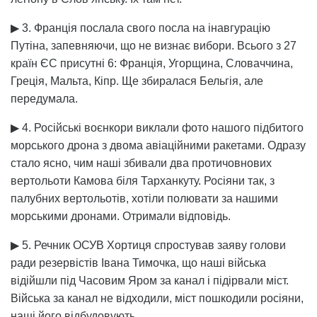
▶ 3. Франція послала свого посла на інавгурацію
Путіна, запевняючи, що не визнає вибори. Всього з 27
країн ЄС присутні 6: Франція, Угорщина, Словаччина,
Греція, Мальта, Кіпр. Ще збиралася Бельгія, але
передумала.
▶ 4. Російські воєнкори виклали фото нашого підбитого
морського дрона з двома авіаційними ракетами. Одразу
стало ясно, чим наші збивали два протичовнових
вертольоти Камова біля Тарханкуту. Росіяни так, з
палубних вертольотів, хотіли полювати за нашими
морськими дронами. Отримали відповідь.
▶ 5. Речник ОСУВ Хортиця спростував заяву голови
ради резервістів Івана Тимочка, що наші війська
відійшли під Часовим Яром за канал і підірвали міст.
Війська за канал не відходили, міст пошкодили росіяни,
наші його відбудовують.