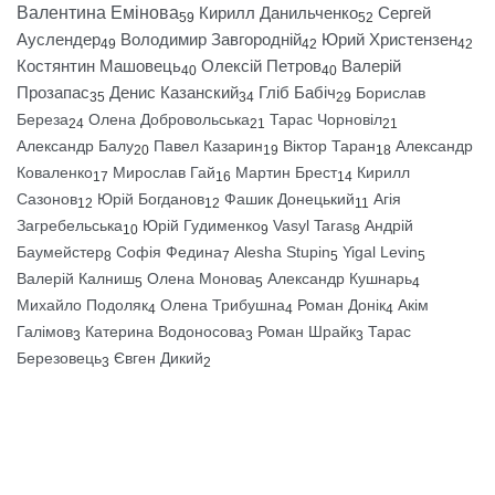
Валентина Емінова
Кирилл Данильченко
Сергей
59
52
Ауслендер
Володимир Завгородній
Юрий Христензен
49
42
42
Костянтин Машовець
Олексій Петров
Валерій
40
40
Прозапас
Денис Казанский
Гліб Бабіч
Борислав
35
34
29
Береза
Олена Добровольська
Тарас Чорновіл
24
21
21
Александр Балу
Павел Казарин
Віктор Таран
Александр
20
19
18
Коваленко
Мирослав Гай
Мартин Брест
Кирилл
17
16
14
Сазонов
Юрій Богданов
Фашик Донецький
Агія
12
12
11
Загребельська
Юрій Гудименко
Vasyl Taras
Андрій
10
9
8
Баумейстер
Софія Федина
Alesha Stupin
Yigal Levin
8
7
5
5
Валерій Калниш
Олена Монова
Александр Кушнарь
5
5
4
Михайло Подоляк
Олена Трибушна
Роман Донік
Акім
4
4
4
Галімов
Катерина Водоносова
Роман Шрайк
Тарас
3
3
3
Березовець
Євген Дикий
3
2