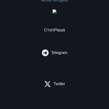
СтопРаша
Telegram
Twitter