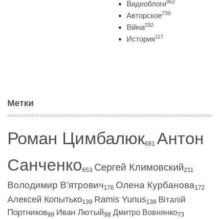
962
Видеоблоги
739
Авторское
292
Війна
117
История
Метки
Роман Цимбалюк
Антон
681
Санченко
Сергей Климовский
653
211
Володимир В’ятрович
Олена Курбанова
176
172
Алексей Копытько
Ramis Yunus
Віталій
139
138
Портников
Иван Лютый
Дмитро Вовнянко
99
98
73