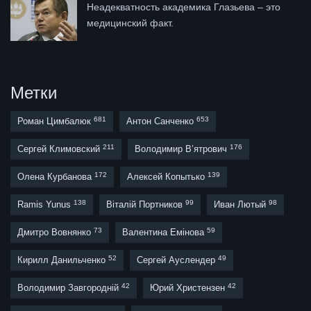
Неадекватность академика Глазьева – это
медицинский факт.
Метки
681
653
Роман Цимбалюк
Антон Санченко
211
176
Сергей Климовский
Володимир В’ятрович
172
139
Олена Курбанова
Алексей Копытько
138
99
98
Ramis Yunus
Віталій Портников
Иван Лютый
73
59
Дмитро Вовнянко
Валентина Емінова
52
49
Кирилл Данильченко
Сергей Ауслендер
42
42
Володимир Завгородній
Юрий Христензен