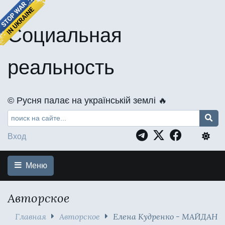
Социальная
реальность
©️ Русня палає на українській землі 🔥
Вход
Меню
Авторское
Главная
Авторское
Елена Кудренко - МАЙДАН