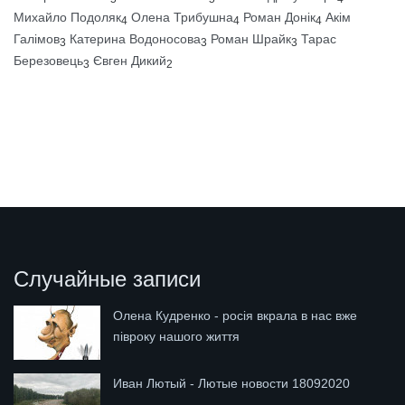
Михайло Подоляк
Олена Трибушна
Роман Донік
Акім
4
4
4
Галімов
Катерина Водоносова
Роман Шрайк
Тарас
3
3
3
Березовець
Євген Дикий
3
2
Случайные записи
Олена Кудренко - росія вкрала в нас вже
півроку нашого життя
Иван Лютый - Лютые новости 18092020