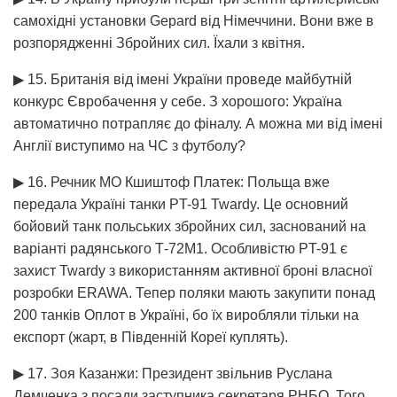
самохідні установки Gepard від Німеччини. Вони вже в
розпорядженні Збройних сил. Їхали з квітня.
▶ 15. Британія від імені України проведе майбутній
конкурс Євробачення у себе. З хорошого: Україна
автоматично потрапляє до фіналу. А можна ми від імені
Англії виступимо на ЧС з футболу?
▶ 16. Речник МО Кшиштоф Платек: Польща вже
передала Україні танки PT-91 Twardy. Це основний
бойовий танк польських збройних сил, заснований на
варіанті радянського Т-72М1. Особливістю PT-91 є
захист Twardy з використанням активної броні власної
розробки ERAWA. Тепер поляки мають закупити понад
200 танків Оплот в Україні, бо їх виробляли тільки на
експорт (жарт, в Південній Кореї куплять).
▶ 17. Зоя Казанжи: Президент звільнив Руслана
Демченка з посади заступника секретаря РНБО. Того