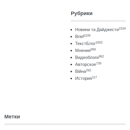
Рубрики
1534
Новини та Дайджести
1105
Brief
1003
ТекстБлог
999
Мнения
962
Видеоблоги
739
Авторское
292
Війна
117
История
Метки