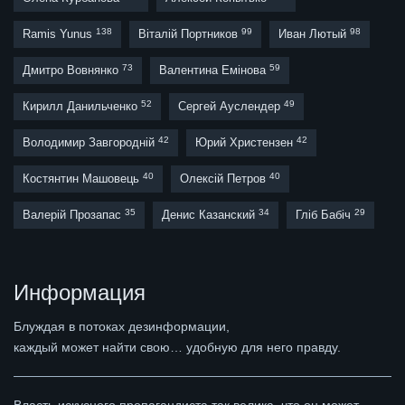
138
99
98
Ramis Yunus
Віталій Портников
Иван Лютый
73
59
Дмитро Вовнянко
Валентина Емінова
52
49
Кирилл Данильченко
Сергей Ауслендер
42
42
Володимир Завгородній
Юрий Христензен
40
40
Костянтин Машовець
Олексій Петров
35
34
29
Валерій Прозапас
Денис Казанский
Гліб Бабіч
Информация
Блуждая в потоках дезинформации,
каждый может найти свою… удобную для него правду.
Власть искусного пропагандиста так велика, что он может