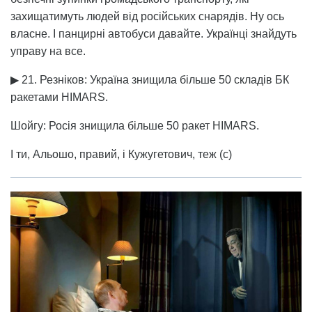
захищатимуть людей від російських снарядів. Ну ось
власне. І панцирні автобуси давайте. Українці знайдуть
управу на все.
▶ 21. Резніков: Україна знищила більше 50 складів БК
ракетами HIMARS.
Шойгу: Росія знищила більше 50 ракет HIMARS.
І ти, Альошо, правий, і Кужугетович, теж (с)