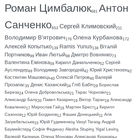
Роман Цимбалюк
Антон
681
Санченко
Сергей Климовский
653
211
Володимир В’ятрович
Олена Курбанова
176
172
Алексей Копытько
Ramis Yunus
Віталій
139
138
Портников
Иван Лютый
Дмитро Вовнянко
99
98
73
Валентина Емінова
Кирилл Данильченко
Сергей
59
52
Ауслендер
Володимир Завгородній
Юрий Христензен
49
42
42
Костянтин Машовець
Олексій Петров
Валерій
40
40
Прозапас
Денис Казанский
Гліб Бабіч
Борислав
35
34
29
Береза
Олена Добровольська
Тарас Чорновіл
24
21
21
Александр Балу
Павел Казарин
Віктор Таран
Александр
20
19
18
Коваленко
Мирослав Гай
Мартин Брест
Кирилл
17
16
14
Сазонов
Юрій Богданов
Фашик Донецький
Агія
12
12
11
Загребельська
Юрій Гудименко
Vasyl Taras
Андрій
10
9
8
Баумейстер
Софія Федина
Alesha Stupin
Yigal Levin
8
7
5
5
Валерій Калниш
Олена Монова
Александр Кушнарь
5
5
4