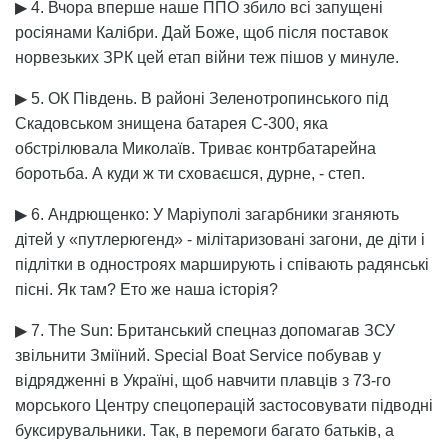
▶ 4. Вчора вперше наше ППО збило всі запущені
росіянами Калібри. Дай Боже, щоб після поставок
норвезьких ЗРК цей етап війни теж пішов у минуле.
▶ 5. ОК Південь. В районі Зеленотропинського під
Скадовськом знищена батарея С-300, яка
обстрілювала Миколаїв. Триває контрбатарейна
боротьба. А куди ж ти сховаєшся, дурне, - степ.
▶ 6. Андрющенко: У Маріуполі загарбники зганяють
дітей у «путлерюгенд» - мілітаризовані загони, де діти і
підлітки в одностроях марширують і співають радянські
пісні. Як там? Ето же наша історія?
▶ 7. The Sun: Британський спецназ допомагав ЗСУ
звільнити Зміїний. Special Boat Service побував у
відрядженні в Україні, щоб навчити плавців з 73-го
морського Центру спецоперацій застосовувати підводні
буксирувальники. Так, в перемоги багато батьків, а