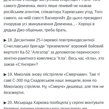
самого Демченка, якого лише лінивий не назвав
російським агентом, співавтора Харківських угод. Того
самого, на чиїй совісті Вагнергейт. До цього президент
ігнорував усі звинувачення Демченка... - Хороші в
дядька Джо обценьки, треба брать.
▶ 18. Десантники 25-ї окремої повітрянодесантної
Січеславської бригади "приземлили" ворожий бойовий
вертоліт Ка-52 "Алігатор" за допомогою переносного
зенітно-ракетного комплекса "Ігла". Весь час «Ігла», хто
зажав «Стінгери»?
▶ 19. Миколаїв знову обстріляли «Смерчами». Такі ті
самі С-300 під Скадовськом наші знищили, вони по
Миколаєву стріляли. Ну, «Смерчі» дешевші, але теж не
безсмертні.
▶ 20. Міськрада Харкова пообіцяла у серпні монтувати
безпечні зупинки громадського транспорту, які