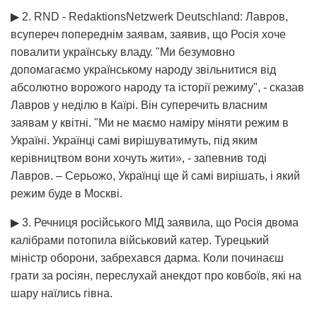
▶ 2. RND - RedaktionsNetzwerk Deutschland: Лавров,
всупереч попереднім заявам, заявив, що Росія хоче
повалити українську владу. "Ми безумовно
допомагаємо українському народу звільнитися від
абсолютно ворожого народу та історії режиму", - сказав
Лавров у неділю в Каїрі. Він суперечить власним
заявам у квітні. "Ми не маємо наміру міняти режим в
Україні. Українці самі вирішуватимуть, під яким
керівництвом вони хочуть жити», - запевнив тоді
Лавров. – Серьожо, Українці ще й самі вирішать, і який
режим буде в Москві.
▶ 3. Речниця російського МІД заявила, що Росія двома
калібрами потопила військовий катер. Турецький
міністр оборони, забрехався дарма. Коли починаєш
грати за росіян, переслухай анекдот про ковбоїв, які на
шару наїлись гівна.