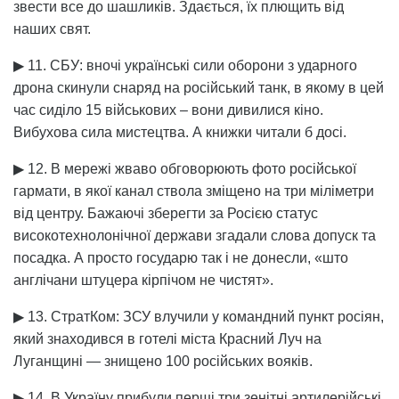
звести все до шашликів. Здається, їх плющить від
наших свят.
▶ 11. СБУ: вночі українські сили оборони з ударного
дрона скинули снаряд на російський танк, в якому в цей
час сиділо 15 військових – вони дивилися кіно.
Вибухова сила мистецтва. А книжки читали б досі.
▶ 12. В мережі жваво обговорюють фото російської
гармати, в якої канал ствола зміщено на три міліметри
від центру. Бажаючі зберегти за Росією статус
високотехнолонічної держави згадали слова допуск та
посадка. А просто государю так і не донесли, «што
англічани штуцера кірпічом не чистят».
▶ 13. СтратКом: ЗСУ влучили у командний пункт росіян,
який знаходився в готелі міста Красний Луч на
Луганщині — знищено 100 російських вояків.
▶ 14. В Україну прибули перші три зенітні артилерійські