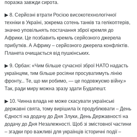
поразка завжди сирота.
▶ 8. Серйозні втрати Росією високотехнологічної
техніки в Україні, зокрема сотень танків та гелікоптерів,
значно уповільнять постачання зброї кремля до
Африки. Це позбавить кремль серйозного джерела
прибутків. А Африку – серйозного джерела конфліктів.
Планета очищається від пушкінських.
▶ 9. Орбан: «Чим більше сучасної зброї НАТО надасть
українцям, тим більше росіяни просуватимуть лінію
фронту... Те, що ми робимо, — це подовжуємо війну.»
Так, ради миру можна зразу здати Будапешт.
▶ 10. Чинна влада не може скасувати українські
державні свята, тому вирішила їх продублювати – День
Єдності на додачу до Дня Злуки, День Державності на
додачу до Дня Незалежності. Щоб зі змістовної частини
– згадки про важливі для українців історичні події –