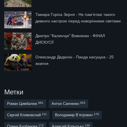
Тамара Горіха Зерня - Не пам’ятаю такого
дивного настрою перед новорічними святами
Дмитро "Калинчук" Вовнянко - ФІНАЛ
ДИСКУСІЇ
Олександр Дедюхін - Панда насущна - 25
жовтня
Метки
681
653
Роман Цимбалюк
Антон Санченко
211
176
Сергей Климовский
Володимир В’ятрович
172
139
Олена Курбанова
Алексей Копытько