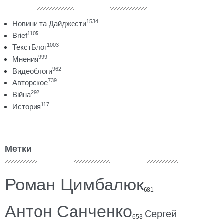
1534
Новини та Дайджести
1105
Brief
1003
ТекстБлог
999
Мнения
962
Видеоблоги
739
Авторское
292
Війна
117
История
Метки
Роман Цимбалюк
681
Антон Санченко
Сергей
653