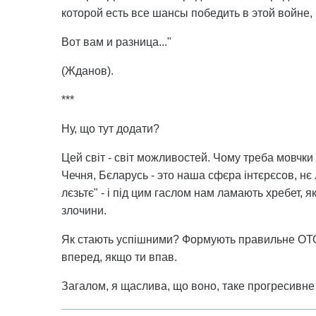
которой есть все шансы победить в этой войне,
Вот вам и разница..."
(Жданов).
***
Ну, що тут додати?
Цей світ - світ можливостей. Чому треба мовчки 
Чечня, Бєларусь - это наша сфєра інтєрєсов, нє
лєзьтє" - і під цим гаслом нам ламають хребет, я
злочини.
Як стають успішними? Формують правильне ОТОЧ
вперед, якщо ти впав.
Загалом, я щаслива, що воно, таке прогресивне