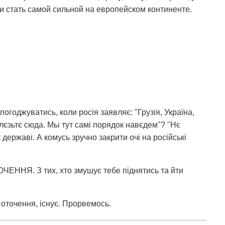
 и стать самой сильной на европейском континенте.
погоджуватись, коли росія заявляє: "Грузія, Україна,
 лєзьтє сюда. Мы тут самі порядок навєдем"? "Нє
к державі. А комусь зручно закрити очі на російські
ЕННЯ. З тих, хто змушує тебе піднятись та йти
 оточення, існує. Прорвемось.