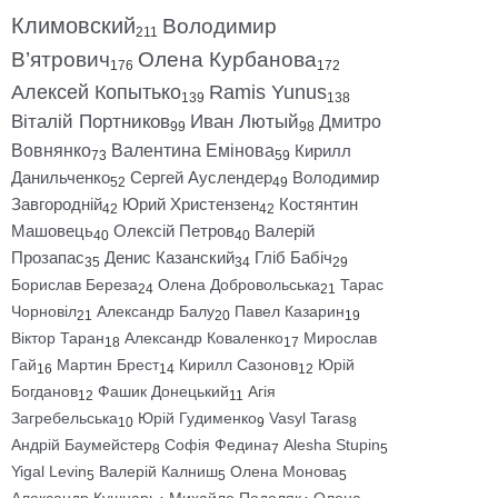
Климовский
Володимир
211
В’ятрович
Олена Курбанова
176
172
Алексей Копытько
Ramis Yunus
139
138
Віталій Портников
Иван Лютый
Дмитро
99
98
Вовнянко
Валентина Емінова
Кирилл
73
59
Данильченко
Сергей Ауслендер
Володимир
52
49
Завгородній
Юрий Христензен
Костянтин
42
42
Машовець
Олексій Петров
Валерій
40
40
Прозапас
Денис Казанский
Гліб Бабіч
35
34
29
Борислав Береза
Олена Добровольська
Тарас
24
21
Чорновіл
Александр Балу
Павел Казарин
21
20
19
Віктор Таран
Александр Коваленко
Мирослав
18
17
Гай
Мартин Брест
Кирилл Сазонов
Юрій
16
14
12
Богданов
Фашик Донецький
Агія
12
11
Загребельська
Юрій Гудименко
Vasyl Taras
10
9
8
Андрій Баумейстер
Софія Федина
Alesha Stupin
8
7
5
Yigal Levin
Валерій Калниш
Олена Монова
5
5
5
Александр Кушнарь
Михайло Подоляк
Олена