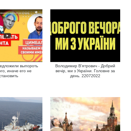
редложили выпороть
Володимир В’ятрович - Добрий
го, иначе его не
вечір, ми з України. Головне за
становить
день. 22072022