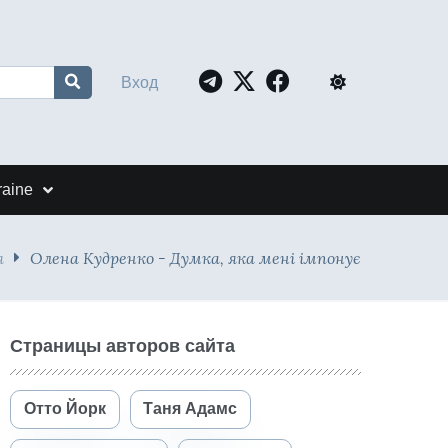
Вход
raine
я
Олена Кудренко - Думка, яка мені імпонує
Страницы авторов сайта
Отто Йорк
Таня Адамс