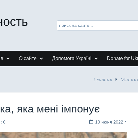
ность
ив
О сайте
Допомога Україні
Donate for Uk
Главная
Мнени
а, яка мені імпонує
: 0
19 июня 2022 г.