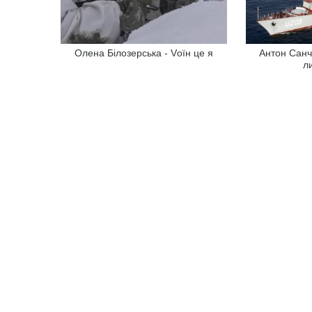
Олена Білозерська - Vоїн це я
Антон Санч
л