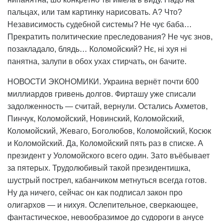
пальцах, или там картинку нарисовать. А? Что?
Независимость судебной системы? Не чує баба…
Прекратить политические преследования? Не чує знов,
позакладало, блядь… Коломойский? Нє, ні хуя ні
панятна, залупи в обох ухах стирчать, он бачите.
НОВОСТИ ЭКОНОМИКИ. Украина вернёт почти 600
миллиардов гривень долгов. Фирташу уже списали
задолженность — считай, вернули. Остались Ахметов,
Пинчук, Коломойский, Новинский, Коломойский,
Коломойский, Жеваго, Боголюбов, Коломойский, Косюк
и Коломойский. Да, Коломойский пять раз в списке. А
президент у Уоломойского всего один. Зато въёбывает
за пятерых. Трудолюбивый такой президентишка,
шустрый пострел, кабанчиком метнуться всегда готов.
Ну да ничего, сейчас он как подписал закон про
олигархов — и нихуя. Ослепительное, сверкающее,
фантастическое, невообразимое до судороги в анусе