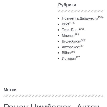
Рубрики
1534
Новини та Дайджести
1105
Brief
1003
ТекстБлог
999
Мнения
962
Видеоблоги
739
Авторское
292
Війна
117
История
Метки
Роман Цимбалюк
Антон