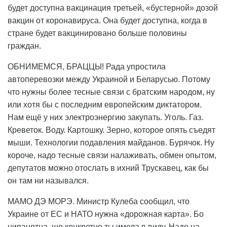
будет доступна вакцинация третьей, «бустерной» дозой
вакцин от коронавируса. Она будет доступна, когда в
стране будет вакцинировано больше половины
граждан.
ОБНИМЕМСЯ, БРАЦЦЫ! Рада упростила
автоперевозки между Украиной и Беларусью. Потому
что нужны более тесные связи с братским народом, ну
или хотя бы с последним европейским диктатором.
Нам ещё у них электроэнергию закупать. Уголь. Газ.
Креветок. Воду. Картошку. Зерно, которое опять съедят
мыши. Технологии подавления майданов. Бурячок. Ну
короче, надо тесные связи налаживать, обмен опытом,
депутатов можно отослать в ихний Трускавец, как бы
он там ни назывался.
МАМО ДЭ МОРЭ. Министр Кулеба сообщил, что
Украине от ЕС и НАТО нужна «дорожная карта». Бо
нипанятна, шо конкретно ты имела в виду. Надо на