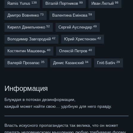
138
99
98
Ramis Yunus
Віталій Портников
Иван Лютый
73
59
Дмитро Вовнянко
Валентина Емінова
52
49
Кирилл Данильченко
Сергей Ауслендер
42
42
Володимир Завгородній
Юрий Христензен
40
40
Костянтин Машовець
Олексій Петров
35
34
29
Валерій Прозапас
Денис Казанский
Гліб Бабіч
Информация
Блуждая в потоках дезинформации,
каждый может найти свою… удобную для него правду.
Власть искусного пропагандиста так велика, что он может
придать человеческому мышлению любую требуемую форму,