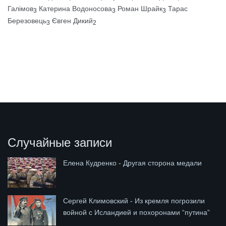
Галімов
Катерина Водоносова
Роман Шрайк
Тарас
3
3
3
Березовець
Євген Дикий
3
2
Случайные записи
Елена Кудренко - Другая сторона медали
Сергей Климовский - Из кремля погрозили
войной с Исландией и похоронами “путина”