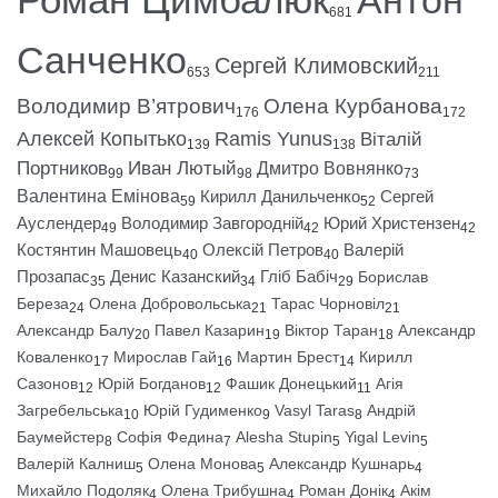
681
Санченко
Сергей Климовский
653
211
Володимир В’ятрович
Олена Курбанова
176
172
Алексей Копытько
Ramis Yunus
Віталій
139
138
Портников
Иван Лютый
Дмитро Вовнянко
99
98
73
Валентина Емінова
Кирилл Данильченко
Сергей
59
52
Ауслендер
Володимир Завгородній
Юрий Христензен
49
42
42
Костянтин Машовець
Олексій Петров
Валерій
40
40
Прозапас
Денис Казанский
Гліб Бабіч
Борислав
35
34
29
Береза
Олена Добровольська
Тарас Чорновіл
24
21
21
Александр Балу
Павел Казарин
Віктор Таран
Александр
20
19
18
Коваленко
Мирослав Гай
Мартин Брест
Кирилл
17
16
14
Сазонов
Юрій Богданов
Фашик Донецький
Агія
12
12
11
Загребельська
Юрій Гудименко
Vasyl Taras
Андрій
10
9
8
Баумейстер
Софія Федина
Alesha Stupin
Yigal Levin
8
7
5
5
Валерій Калниш
Олена Монова
Александр Кушнарь
5
5
4
Михайло Подоляк
Олена Трибушна
Роман Донік
Акім
4
4
4