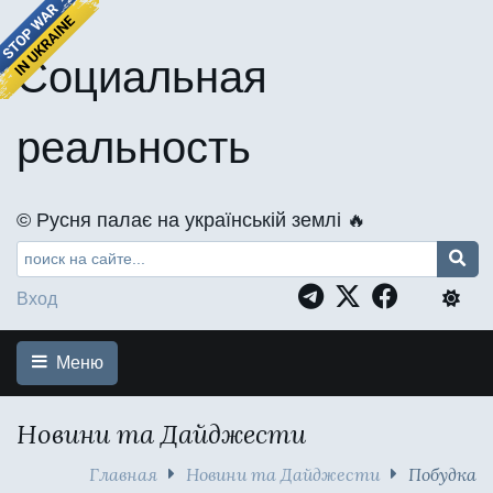
Социальная
реальность
©️ Русня палає на українській землі 🔥
Вход
Меню
Новини та Дайджести
Главная
Новини та Дайджести
Побудка