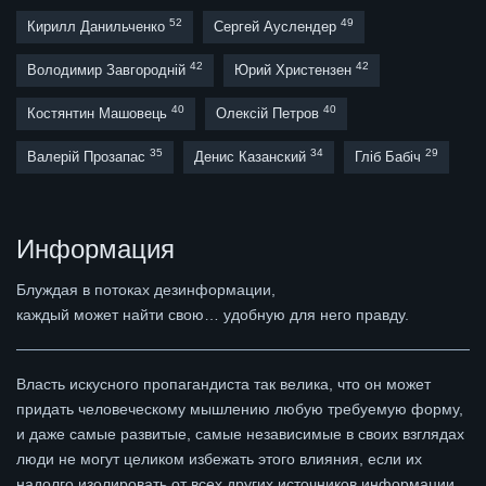
52
49
Кирилл Данильченко
Сергей Ауслендер
42
42
Володимир Завгородній
Юрий Христензен
40
40
Костянтин Машовець
Олексій Петров
35
34
29
Валерій Прозапас
Денис Казанский
Гліб Бабіч
Информация
Блуждая в потоках дезинформации,
каждый может найти свою… удобную для него правду.
Власть искусного пропагандиста так велика, что он может
придать человеческому мышлению любую требуемую форму,
и даже самые развитые, самые независимые в своих взглядах
люди не могут целиком избежать этого влияния, если их
надолго изолировать от всех других источников информации.