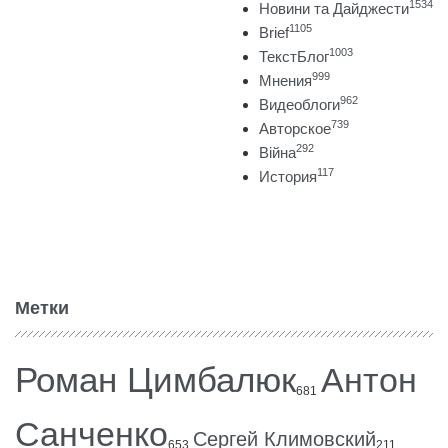
1534
Новини та Дайджести
1105
Brief
1003
ТекстБлог
999
Мнения
962
Видеоблоги
739
Авторское
292
Війна
117
История
Метки
Роман Цимбалюк
Антон
681
Санченко
Сергей Климовский
653
211