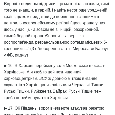
Європі з подивом відкрили, що матеріально жили, самі
того не знавши, в гарній, і навіть несогірше урядженій
країні, цілком придатній до порівняння з іншими в
центральноєвропейському реґіоні (щось краще у них,
щось у нас...), - а зовсім не в "ніщєй, разорьонной,
самой бєдной странє Європи", за версією
роспропаґанди, ретрансльованою ротами місцевих 5-
колонників..." (З обговорення статті Мирослави Барчук
у ФБ, раджу)
▶ 16. В Харкові перейменували Московське шосе... в
Харківське. А я люблю цей незнищенний
харковоцентризм. ЗСУ ж драною мітлою виганяє
окупантів з Харківщини - звільнили Черкаські Тишки,
Руські Тишки, Рубіжне та Байрак. Руські Тишки теж
треба перейменувати в Харківські.
▶ 17. ОК Південь: ворог вчетверте атакував ракетою
вже пошкоджений міст через Дністровський лиман.