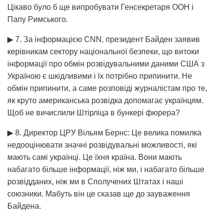
Цікаво було б ще випробувати Генсекретаря ООН і
Папу Римського.
▶ 7. За інформацією CNN, президент Байден заявив
керівникам сектору національної безпеки, що витоки
інформації про обмін розвідувальними даними США з
Україною є шкідливими і їх потрібно припинити. Не
обмін припинити, а саме розповіді журналістам про те,
як круто американська розвідка допомагає українцям.
Щоб не вичислили Штірліца в бункері фюрера?
▶ 8. Директор ЦРУ Вільям Бернс: Це велика помилка
недооцінювати значні розвідувальні можливості, які
мають самі українці. Це їхня країна. Вони мають
набагато більше інформації, ніж ми, і набагато більше
розвідданих, ніж ми в Сполучених Штатах і наші
союзники. Мабуть він це сказав ще до зауваження
Байдена.