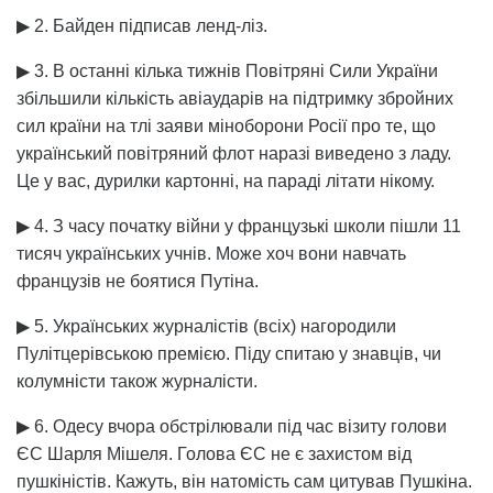
▶ 2. Байден підписав ленд-ліз.
▶ 3. В останні кілька тижнів Повітряні Сили України
збільшили кількість авіаударів на підтримку збройних
сил країни на тлі заяви міноборони Росії про те, що
український повітряний флот наразі виведено з ладу.
Це у вас, дурилки картонні, на параді літати нікому.
▶ 4. З часу початку війни у французькі школи пішли 11
тисяч українських учнів. Може хоч вони навчать
французів не боятися Путіна.
▶ 5. Українських журналістів (всіх) нагородили
Пулітцерівською премією. Піду спитаю у знавців, чи
колумністи також журналісти.
▶ 6. Одесу вчора обстрілювали під час візиту голови
ЄС Шарля Мішеля. Голова ЄС не є захистом від
пушкіністів. Кажуть, він натомість сам цитував Пушкіна.