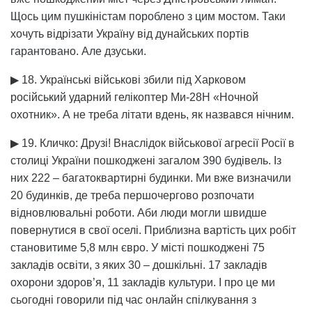
Щось цим пушкіністам пороблено з цим мостом. Таки
хочуть відрізати Україну від дунайських портів
гарантовано. Але дзуськи.
▶ 18. Українські військові збили під Харковом
російський ударний гелікоптер Ми-28Н «Ночной
охотник». А не треба літати вдень, як назвався нічним.
▶ 19. Кличко: Друзі! Внаслідок військової агресії Росії в
столиці України пошкоджені загалом 390 будівель. Із
них 222 – багатоквартирні будинки. Ми вже визначили
20 будинків, де треба першочергово розпочати
відновлювальні роботи. Аби люди могли швидше
повернутися в свої оселі. Приблизна вартість цих робіт
становитиме 5,8 млн євро. У місті пошкоджені 75
закладів освіти, з яких 30 – дошкільні. 17 закладів
охорони здоров’я, 11 закладів культури. І про це ми
сьогодні говорили під час онлайн спілкування з