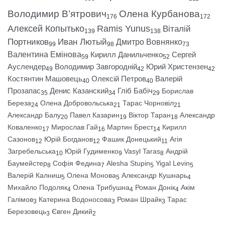
Володимир В’ятрович
Олена Курбанова
176
172
Алексей Копытько
Ramis Yunus
Віталій
139
138
Портников
Иван Лютый
Дмитро Вовнянко
99
98
73
Валентина Емінова
Кирилл Данильченко
Сергей
59
52
Ауслендер
Володимир Завгородній
Юрий Христензен
49
42
42
Костянтин Машовець
Олексій Петров
Валерій
40
40
Прозапас
Денис Казанский
Гліб Бабіч
Борислав
35
34
29
Береза
Олена Добровольська
Тарас Чорновіл
24
21
21
Александр Балу
Павел Казарин
Віктор Таран
Александр
20
19
18
Коваленко
Мирослав Гай
Мартин Брест
Кирилл
17
16
14
Сазонов
Юрій Богданов
Фашик Донецький
Агія
12
12
11
Загребельська
Юрій Гудименко
Vasyl Taras
Андрій
10
9
8
Баумейстер
Софія Федина
Alesha Stupin
Yigal Levin
8
7
5
5
Валерій Калниш
Олена Монова
Александр Кушнарь
5
5
4
Михайло Подоляк
Олена Трибушна
Роман Донік
Акім
4
4
4
Галімов
Катерина Водоносова
Роман Шрайк
Тарас
3
3
3
Березовець
Євген Дикий
3
2