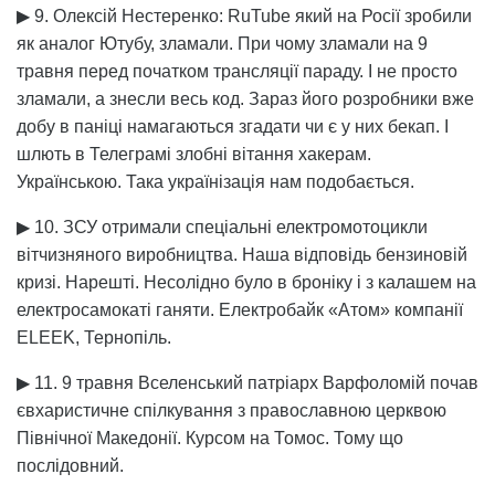
▶ 9. Олексій Нестеренко: RuTube який на Росії зробили
як аналог Ютубу, зламали. При чому зламали на 9
травня перед початком трансляції параду. І не просто
зламали, а знесли весь код. Зараз його розробники вже
добу в паніці намагаються згадати чи є у них бекап. І
шлють в Телеграмі злобні вітання хакерам.
Українською. Така українізація нам подобається.
▶ 10. ЗСУ отримали спеціальні електромотоцикли
вітчизняного виробництва. Наша відповідь бензиновій
кризі. Нарешті. Несолідно було в броніку і з калашем на
електросамокаті ганяти. Електробайк «Атом» компанії
ЕLEEK, Тернопіль.
▶ 11. 9 травня Вселенський патріарх Варфоломій почав
євхаристичне спілкування з православною церквою
Північної Македонії. Курсом на Томос. Тому що
послідовний.