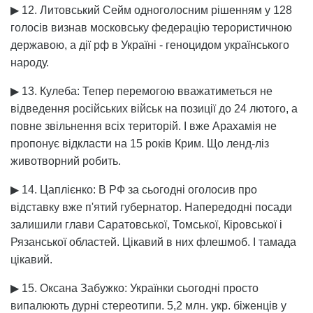
▶ 12. Литовський Сейм одноголосним рішенням у 128
голосів визнав московську федерацію терористичною
державою, а дії рф в Україні - геноцидом українського
народу.
▶ 13. Кулеба: Тепер перемогою вважатиметься не
відведення російських військ на позиції до 24 лютого, а
повне звільнення всіх територій. І вже Арахамія не
пропонує відкласти на 15 років Крим. Що ленд-ліз
животворний робить.
▶ 14. Цаплієнко: В РФ за сьогодні оголосив про
відставку вже п'ятий губернатор. Напередодні посади
залишили глави Саратовської, Томської, Кіровської і
Рязанської областей. Цікавий в них флешмоб. І тамада
цікавий.
▶ 15. Оксана Забужко: Українки сьогодні просто
випалюють дурні стереотипи. 5,2 млн. укр. біженців у