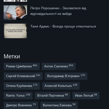
Петро Порошенко - Заховатися від
відповідальності не вийде
Таня Адамс - Всегда проще отмолчаться
Метки
681
653
Роман Цимбалюк
Антон Санченко
211
176
Сергей Климовский
Володимир В’ятрович
172
139
Олена Курбанова
Алексей Копытько
138
99
98
Ramis Yunus
Віталій Портников
Иван Лютый
73
59
Дмитро Вовнянко
Валентина Емінова