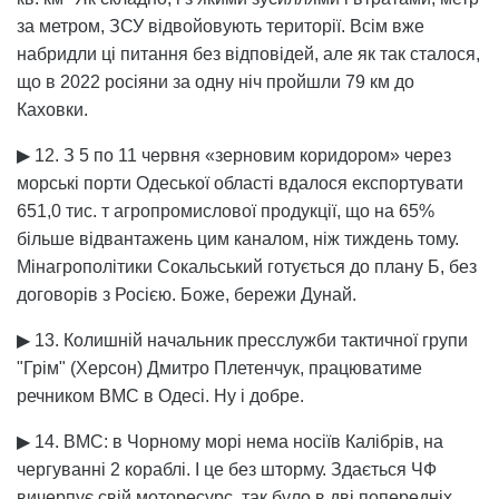
за метром, ЗСУ відвойовують території. Всім вже
набридли ці питання без відповідей, але як так сталося,
що в 2022 росіяни за одну ніч пройшли 79 км до
Каховки.
▶ 12. З 5 по 11 червня «зерновим коридором» через
морські порти Одеської області вдалося експортувати
651,0 тис. т агропромислової продукції, що на 65%
більше відвантажень цим каналом, ніж тиждень тому.
Мінагрополітики Сокальський готується до плану Б, без
договорів з Росією. Боже, бережи Дунай.
▶ 13. Колишній начальник пресслужби тактичної групи
"Грім" (Херсон) Дмитро Плетенчук, працюватиме
речником ВМС в Одесі. Ну і добре.
▶ 14. ВМС: в Чорному морі нема носіїв Калібрів, на
чергуванні 2 кораблі. І це без шторму. Здається ЧФ
вичерпує свій моторесурс, так було в дві попередніх