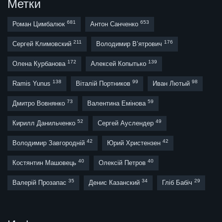
Метки
681
653
Роман Цимбалюк
Антон Санченко
211
176
Сергей Климовский
Володимир В’ятрович
172
139
Олена Курбанова
Алексей Копытько
138
99
98
Ramis Yunus
Віталій Портников
Иван Лютый
73
59
Дмитро Вовнянко
Валентина Емінова
52
49
Кирилл Данильченко
Сергей Ауслендер
42
42
Володимир Завгородній
Юрий Христензен
40
40
Костянтин Машовець
Олексій Петров
35
34
29
Валерій Прозапас
Денис Казанский
Гліб Бабіч