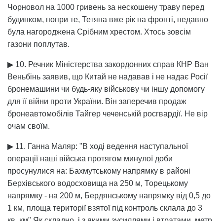
Чорновол на 1000 гривень за нескошену траву перед
будинком, попри те, Тетяна вже рік на фронті, недавно
була нагороджена Срібним хрестом. Хтось зовсім
газони поплутав.
▶ 10. Речник Міністерства закордонних справ КНР Ван
Веньбінь заявив, що Китай не надавав і не надає Росії
бронемашини чи будь-яку військову чи іншу допомогу
для її війни проти України. Він заперечив продаж
бронеавтомобілів Тайгер чеченській росгвардії. Не вір
очам своїм.
▶ 11. Ганна Маляр: "В ході ведення наступальної
операції наші війська протягом минулої доби
просунулися на: Бахмутському напрямку в районі
Берхівського водосховища на 250 м, Торецькому
напрямку - на 200 м, Бердянському напрямку від 0,5 до
1 км, площа території взятої під контроль склала до 3
кв. км" Як складно, і з якими зусиллями і втратами, метр