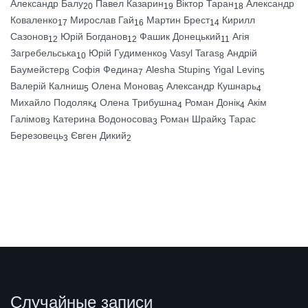
Александр Балу
Павел Казарин
Віктор Таран
Александр
20
19
18
Коваленко
Мирослав Гай
Мартин Брест
Кирилл
17
16
14
Сазонов
Юрій Богданов
Фашик Донецький
Агія
12
12
11
Загребельська
Юрій Гудименко
Vasyl Taras
Андрій
10
9
8
Баумейстер
Софія Федина
Alesha Stupin
Yigal Levin
8
7
5
5
Валерій Калниш
Олена Монова
Александр Кушнарь
5
5
4
Михайло Подоляк
Олена Трибушна
Роман Донік
Акім
4
4
4
Галімов
Катерина Водоносова
Роман Шрайк
Тарас
3
3
3
Березовець
Євген Дикий
3
2
Случайные записи