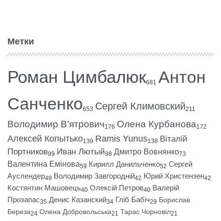
Метки
Роман Цимбалюк
Антон
681
Санченко
Сергей Климовский
653
211
Володимир В’ятрович
Олена Курбанова
176
172
Алексей Копытько
Ramis Yunus
Віталій
139
138
Портников
Иван Лютый
Дмитро Вовнянко
99
98
73
Валентина Емінова
Кирилл Данильченко
Сергей
59
52
Ауслендер
Володимир Завгородній
Юрий Христензен
49
42
42
Костянтин Машовець
Олексій Петров
Валерій
40
40
Прозапас
Денис Казанский
Гліб Бабіч
Борислав
35
34
29
Береза
Олена Добровольська
Тарас Чорновіл
24
21
21