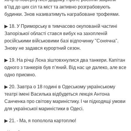
в’їзд до цих сіл та міст та активно розграбовують
будинки. Знов називатимуть награбоване трофеями.
▶ 18. У Приморську в тимчасово окупованій частині
Запорізької області стався вибух на захопленій
російськими військовими базі відпочинку "Сонячна".
Знову не задався курортний сезон.
▶ 19. На річці Лєна зіштовхнулися два танкери. Капітан
одного з танкерів був п’яний. Від нас це далеко, але все
одно приємно.
▶ 20. Завтра о 18 годині в Одеському українському
театрі імені Василька відбудеться лекція Антона
Санченка про світову мариністику. І чи підходящі умови
для української мариністики в Одесі.
▶ 21. - Ма, я пополола картоплю!