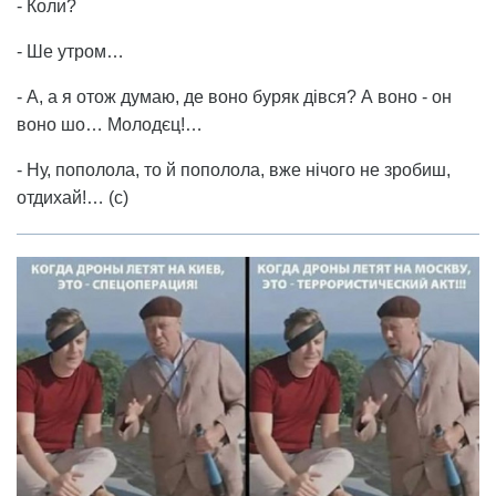
- Коли?
- Ше утром…
- А, а я отож думаю, де воно буряк дівся? А воно - он
воно шо… Молодєц!…
- Ну, пополола, то й пополола, вже нічого не зробиш,
отдихай!… (с)