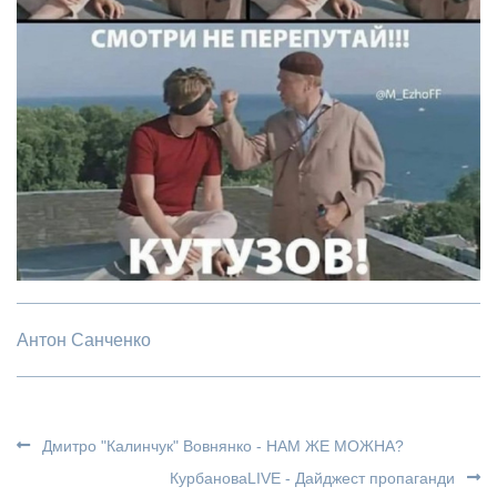
Антон Санченко
Дмитро "Калинчук" Вовнянко - НАМ ЖЕ МОЖНА?
КурбановаLIVE - Дайджест пропаганди