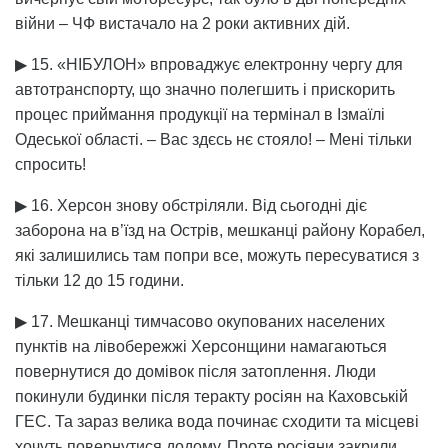
війни – ЧФ вистачало на 2 роки активних дій.
▶ 15. «НІБУЛОН» впроваджує електронну чергу для
автотранспорту, що значно полегшить і прискорить
процес приймання продукції на термінал в Ізмаїлі
Одеської області. – Вас здєсь нє стояло! – Мені тільки
спросить!
▶ 16. Херсон знову обстріляли. Від сьогодні діє
заборона на в’їзд на Острів, мешканці району Корабел,
які залишились там попри все, можуть пересуватися з
тільки 12 до 15 години.
▶ 17. Мешканці тимчасово окупованих населених
пунктів на лівобережжі Херсонщини намагаються
повернутися до домівок після затоплення. Люди
покинули будинки після теракту росіян на Каховській
ГЕС. Та зараз велика вода починає сходити та місцеві
хочуть повернутися додому. Проте росіяни закрили