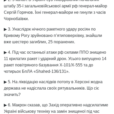
штабу 35-ї загальновійськової армії рф генерал-майор
Сергій Горячов. Їхні генерал-майори не гинули з часів
Чорнобаївки.
▶ 3. Унаслідок нічного ракетного удару росіян по
Кривому Рогу зруйновано п’ятиповерхівку, знайшли
вже шестеро загиблих, 25 поранених.
▶ 4. Під час останньої атаки рф силами ППО знищено
11 крилатих ракет і ударний дрон. Усього випущено 14
ракет повітряного базування Х-101/Х-555 та до
чотирьох БпЛА «Shahed-136/131».
▶ 5. На ліквідацію наслідків потопу в Херсоні жодна
держава не надіслала своїх рятувальників. Що сіє
значить?
▶ 6. Макрон сказав, що Захід оперативно надсилатиме
Україні військову техніку на замін знищеної під час