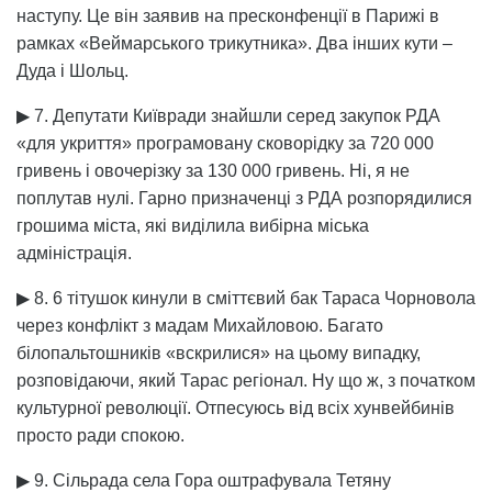
наступу. Це він заявив на пресконфенції в Парижі в
рамках «Веймарського трикутника». Два інших кути –
Дуда і Шольц.
▶ 7. Депутати Київради знайшли серед закупок РДА
«для укриття» програмовану сковорідку за 720 000
гривень і овочерізку за 130 000 гривень. Ні, я не
поплутав нулі. Гарно призначенці з РДА розпорядилися
грошима міста, які виділила вибірна міська
адміністрація.
▶ 8. 6 тітушок кинули в сміттєвий бак Тараса Чорновола
через конфлікт з мадам Михайловою. Багато
білопальтошників «вскрилися» на цьому випадку,
розповідаючи, який Тарас регіонал. Ну що ж, з початком
культурної революції. Отпесуюсь від всіх хунвейбинів
просто ради спокою.
▶ 9. Сільрада села Гора оштрафувала Тетяну