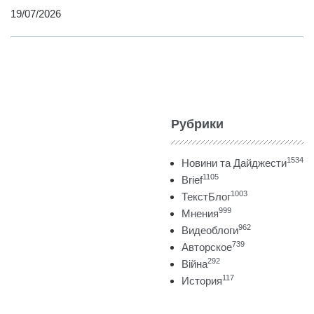
19/07/2026
Рубрики
1534
Новини та Дайджести
1105
Brief
1003
ТекстБлог
999
Мнения
962
Видеоблоги
739
Авторское
292
Війна
117
История