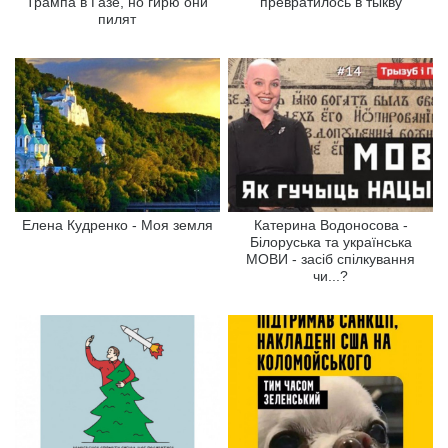
Трампа в Газе, но гирю они
превратилось в тыкву
пилят
Елена Кудренко - Моя земля
Катерина Водоносова -
Білоруська та українська
МОВИ - засіб спілкування
чи...?