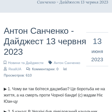
Санченко - Дайджест 13 червня 2023
Антон Санченко -
Дайджест 13 червня
13
2023
июня
2023
Новини та Дайджести
Антон Санченко
RealiUA
Комментарии: 0
Просмотров: 610
▶ 1. Чому ви так боїтеся дацзибао? Це боротьба не на
життя, а на смерть проти Чорної банди! (с) мадам Ніє
Юан-цу
▶ 2. 5 канал: В Україні був ліквідований начальник