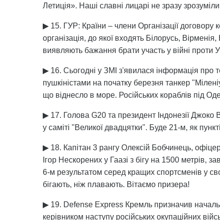
Летиція». Наші славні лицарі не зразу зрозуміли,
▶ 15. ГУР: Країни – члени Організації договору
організація, до якої входять Білорусь, Вірменія,
виявляють бажання брати участь у війні проти У
▶ 16. Сьогодні у ЗМІ з'явилася інформація про 
пушкіністами на початку березня танкер "Міленіу
що віднесло в море. Російських кораблів під Од
▶ 17. Голова G20 та президент Індонезії Джоко
у саміті "Великої двадцятки". Буде 21-м, як пунк
▶ 18. Капітан 3 рангу Олексій Бобчинець, офіце
Ігор Нескорених у Гаазі з бігу на 1500 метрів, 
6-м результатом серед кращих спортсменів у свої
бігають, ніж плавають. Вітаємо призера!
▶ 19. Defense Express Кремль призначив начал
керівником наступу російських окупаційних війс