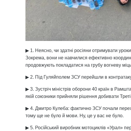
▶ 1. Неясно, чи здатні росіяни отримувати урок
Зокрема, вони не навчилися ефективно координ
продовжують покладатися на грубу вогневу міць
▶ 2. Під Гуляйполем ЗСУ перейшли в контратаку 
▶ 3. Зустріч міністрів оборони 40 країн в Рамш
якій союзники прийняли рішення добивати Треті
▶ 4. Дмитро Кулеба: фактично ЗСУ почали перехі
тому ще не було й мови. Ну, це у вас не було.
▶ 5. Російський виробник мотоциклів «Урал» пе