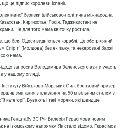
 що це підпис королеви Іспанії.
 колективної безпеки (військово-політична міжнародна
 Казахстан, Киргизстан, Росія, Таджикистан) не
країни. Не для того мама квіточку ростила.
те, що біля Одеси видніються кораблі. Це обстріляний
м Спіріт" (Молдова) без екіпажу, та некеровані баржі,
есою нема.
 Відодо запросив Володимира Зеленського взяти участь
тів у нашому огляді.
р Інституту Військово-Морських Сил, бронзовий призер
завершив змагання з плавання на 50 м вільним стилем з
й категорії. Бувають і такі моряки, які швидше
ьника Генштабу ЗС РФ Валерія Гєрасімова новим
ьк на Ізюмському напрямку. Як стало відомо, Гєрасімов