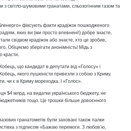
и з світло-шумовими гранатами, сльозогінним газом та
обленерго» фіксують факти крадіжок пошкодженого
діям, яких ви (ми просто впевнені!) добре знаєте,
али свідком крадіжок або знаєте, хто це зробив,
го. Обіцяємо зберігати анонімність! Мідь з
о красти.
обець, що кандидат в депутати від «Голосу» і
обець, якого пушкіністи привезли з собою з Криму.
и, чи є в Криму мореходка. І «Голос».
ця $4 млрд. на видатки українського бюджету, не
 бюджетників тощо. Це трошки більше довоєнного
оразових гранатометів були заховані також палки
 листівка з підписом «Бажаю перемоги. З любов’ю,