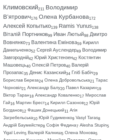
Климовский
Володимир
211
В’ятрович
Олена Курбанова
176
172
Алексей Копытько
Ramis Yunus
139
138
Віталій Портников
Иван Лютый
Дмитро
99
98
Вовнянко
Валентина Емінова
Кирилл
73
59
Данильченко
Сергей Ауслендер
Володимир
52
49
Завгородній
Юрий Христензен
Костянтин
42
42
Машовець
Олексій Петров
Валерій
40
40
Прозапас
Денис Казанский
Гліб Бабіч
35
34
29
Борислав Береза
Олена Добровольська
Тарас
24
21
Чорновіл
Александр Балу
Павел Казарин
21
20
19
Віктор Таран
Александр Коваленко
Мирослав
18
17
Гай
Мартин Брест
Кирилл Сазонов
Юрій
16
14
12
Богданов
Фашик Донецький
Агія
12
11
Загребельська
Юрій Гудименко
Vasyl Taras
10
9
8
Андрій Баумейстер
Софія Федина
Alesha Stupin
8
7
5
Yigal Levin
Валерій Калниш
Олена Монова
5
5
5
Александр Кушнарь
Михайло Подоляк
Олена