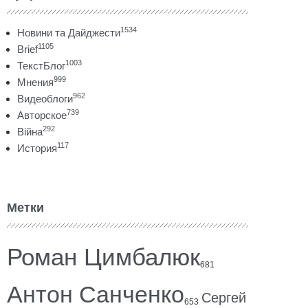
1534
Новини та Дайджести
1105
Brief
1003
ТекстБлог
999
Мнения
962
Видеоблоги
739
Авторское
292
Війна
117
История
Метки
Роман Цимбалюк
681
Антон Санченко
Сергей
653