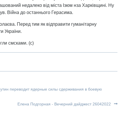
ашований недалеко від міста Ізюм нза Харківщині. Ну
ув. Війна до останнього Герасима.
колаєва. Перед тим як відправити гуманітарну
и України.
гли смсками. (с)
Путин переводит ядерные силы сдерживания в боевую
Елена Подгорная - Вечерний дайджест 26042022