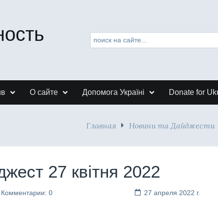
ность
ив
О сайте
Допомога Україні
Donate for Uk
Главная
Новини та Дайджести
джест 27 квітня 2022
Комментарии: 0
27 апреля 2022 г.