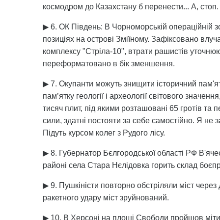
космодром до Казахстану б перенести... А, стоп.
▶ 6. ОК Південь: В Чорноморській операційній
позиціях на острові Зміїному. Зафіксовано влуч
комплексу "Стріла-10", втрати рашистів уточн
переформатовано в бік зменшення.
▶ 7. Окупанти можуть знищити історичний пам'ят
пам’ятку геології і археології світового значен
тисяч плит, під якими розташовані 65 гротів та п
сили, здатні постояти за себе самостійно. Я не
Підуть курсом колег з Рудого лісу.
▶ 8. Губернатор Бєлгородської області РФ В'яч
районі села Стара Нєлідовка горить склад боєпр
▶ 9. Пушкіністи повторно обстріляли міст через
ракетного удару міст зруйнований.
▶ 10. В Херсоні на площі Свободи пройшов міти