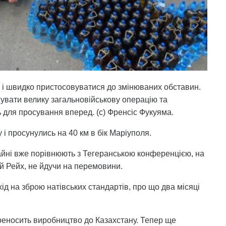
и і швидко пристосовуватися до змінюваних обставин.
увати велику загальновійськову операцію та
 для просування вперед. (с) Френсіс Фукуяма.
і просунулись на 40 км в бік Маріуполя.
тайні вже порівнюють з Тегеранською конференцією, на
й Рейх, не йдучи на перемовини.
д на зброю натівських стандартів, про що два місяці
реносить виробництво до Казахстану. Тепер ще