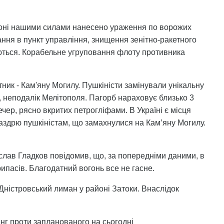
 зоні нашими силами нанесено ураження по ворожих
ання в пункт управління, знищення зенітно-ракетного
юються. Корабельне угруповання флоту противника
ник - Кам'яну Могилу. Пушкіністи замінували унікальну
ня, неподалік Мелітополя. Пагорб нараховує близько 3
ечер, рясно вкритих петрогліфами. В Україні є місця
 заздрю пушкіністам, що замахнулися на Кам’яну Могилу.
еслав Гладков повідомив, що, за попередніми даними, в
ипасів. Благодатний вогонь все не гасне.
 Дністровський лиман у районі Затоки. Внаслідок
нг проти запланованого на сьогодні