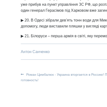
уже прибув на пункт управління ЗС РФ, що розт
один генерал Герасімов під Харковом вже загин
▶ 20. В Одесі зібрали дев'ять тонн води для Ми
допомогу, люди виставили пляшки у вигляді карт
▶ 21. Білоруси – перша армія в світі, яку перемо
Антон Санченко
Роман Цимбалюк - Украина вторгается в Россию! 
готовность!