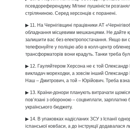
псевдореферендуму. Мітинг пушкіністи розганял
стріляниною. Серед херсонців є поранені.
▶ 11. На Чернігівщині працівники АТ «Чернігів
обладнання місцевими мешканцями. Не дайте кра
залишити вас без електропостачання. Якщо ви ст
телефонуйте у поліцію або в колл-центр обленер
трансформаторів вони крадуть. Танки треба бул
▶ 12. Гауляйтером Херсона не є той Олександр К
викладач мореходки, а зовсім інший Олександр К
Наш – Дмитрович, а той – Юрійович. Треба взнат
▶ 13. Країни-донори планують витрачати щоміся
пов’язані з обороною – соцвиплати, зарплатню
українського бюджету.
▶ 14. В упаковках надісланих ЗСУ з Іспанії одн
іспанської ковбаси, а до інструкції додавалася