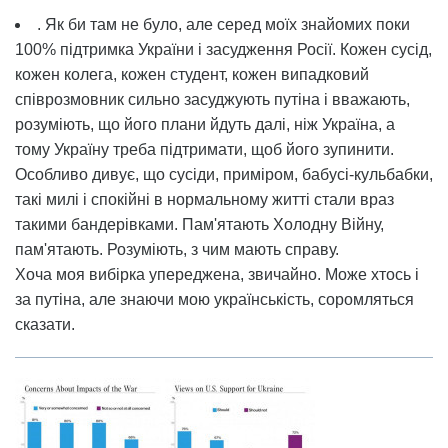
. Як би там не було, але серед моїх знайомих поки
100% підтримка України і засудження Росії. Кожен сусід,
кожен колега, кожен студент, кожен випадковий
співрозмовник сильно засуджують путіна і вважають,
розуміють, що його плани йдуть далі, ніж Україна, а
тому Україну треба підтримати, щоб його зупинити.
Особливо дивує, що сусіди, приміром, бабусі-кульбабки,
такі милі і спокійні в нормальному житті стали враз
такими бандерівками. Пам'ятають Холодну Війну,
пам'ятають. Розуміють, з чим мають справу.
Хоча моя вибірка упереджена, звичайно. Може хтось і
за путіна, але знаючи мою українськість, соромляться
сказати.