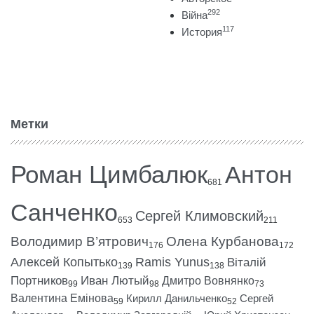
292
Війна
117
История
Метки
Роман Цимбалюк
Антон
681
Санченко
Сергей Климовский
653
211
Володимир В’ятрович
Олена Курбанова
176
172
Алексей Копытько
Ramis Yunus
Віталій
139
138
Портников
Иван Лютый
Дмитро Вовнянко
99
98
73
Валентина Емінова
Кирилл Данильченко
Сергей
59
52