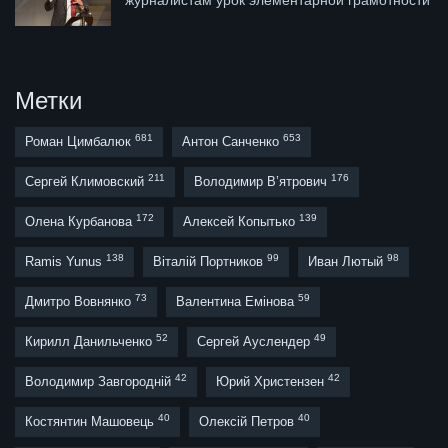
Метки
681
653
Роман Цимбалюк
Антон Санченко
211
176
Сергей Климовский
Володимир В’ятрович
172
139
Олена Курбанова
Алексей Копытько
138
99
98
Ramis Yunus
Віталій Портников
Иван Лютый
73
59
Дмитро Вовнянко
Валентина Емінова
52
49
Кирилл Данильченко
Сергей Ауслендер
42
42
Володимир Завгородній
Юрий Христензен
40
40
Костянтин Машовець
Олексій Петров