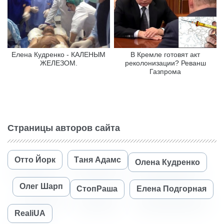
Елена Кудренко - КАЛЕНЫМ
В Кремле готовят акт
ЖЕЛЕЗОМ.
реколонизации? Реванш
Газпрома
Страницы авторов сайта
Отто Йорк
Таня Адамс
Олена Кудренко
Олег Шарп
СтопРаша
Елена Подгорная
RealiUA