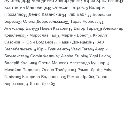
Ауслендер
Володимир Завгородній
Юрий Христензен
49
42
42
Костянтин Машовець
Олексій Петров
Валерій
40
40
Прозапас
Денис Казанский
Гліб Бабіч
Борислав
35
34
29
Береза
Олена Добровольська
Тарас Чорновіл
24
21
21
Александр Балу
Павел Казарин
Віктор Таран
Александр
20
19
18
Коваленко
Мирослав Гай
Мартин Брест
Кирилл
17
16
14
Сазонов
Юрій Богданов
Фашик Донецький
Агія
12
12
11
Загребельська
Юрій Гудименко
Vasyl Taras
Андрій
10
9
8
Баумейстер
Софія Федина
Alesha Stupin
Yigal Levin
8
7
5
5
Валерій Калниш
Олена Монова
Александр Кушнарь
5
5
4
Михайло Подоляк
Олена Трибушна
Роман Донік
Акім
4
4
4
Галімов
Катерина Водоносова
Роман Шрайк
Тарас
3
3
3
Березовець
Євген Дикий
3
2