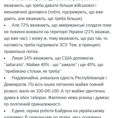
вважають, що треба давати більше військової і
економічної допомоги (тобто, підтримують, що вже
дають, але вважають, що треба більше).
. Але 72% вважають, що американські солдати поки
не повинні воювати на території України (21% вважає,
що вже час). І знову ж, тому вважають, що раз так, то
натомість треба підтримати ЗСУ. Теж, в принципі,
правильна логіка.
. Лише 14% вважають, що США допомагає
"забагато". Майже 40% - що "замало" і ще 40%, що
"приблизно стільки, як треба"
. Надзвичайна, унікальна єдність Республіканців і
Демократів. По всіх інших питаннях майже повний
розкол, мало не 100-0/0-100. А тут майже ідентична
думка в обох таборах. Фактично нема різниці і думках
по політичній приналежності.
. Єдине, оцінка роботи Байдена на українському
напрямку: В середньому по країні, десь половина