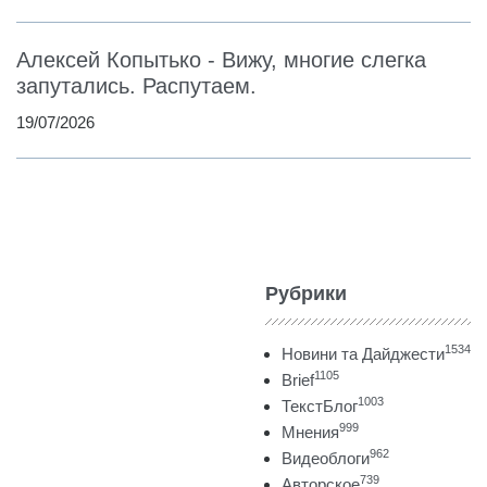
Алексей Копытько - Вижу, многие слегка
запутались. Распутаем.
19/07/2026
Рубрики
1534
Новини та Дайджести
1105
Brief
1003
ТекстБлог
999
Мнения
962
Видеоблоги
739
Авторское