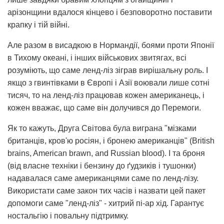
арізонщини вдалося кінцево і безповоротно поставити
крапку і тій війні.
Але разом в висадкою в Нормандії, боями проти Японії
в Тихому океані, і інших військових звитягах, всі
розуміють, що саме ленд-ліз зіграв вирішальну роль. І
якщо з гвинтівками в Європі і Азії воювали лише сотні
тисяч, то на ленд-ліз працював кожен американець, і
кожен вважає, що саме він долучився до Перемоги.
Як то кажуть, Друга Світова була виграна "мізками
британців, кров'ю росіян, і бронею американців" (British
brains, American brawn, and Russian blood). І та броня
(від власне техніки і бензину до ґудзиків і тушонки)
надавалася саме американцями саме по ленд-лізу.
Використати саме закон тих часів і назвати цей пакет
допомоги саме "ленд-ліз" - хитрий пі-ар хід. Гарантує
ностальгію і повальну підтримку.