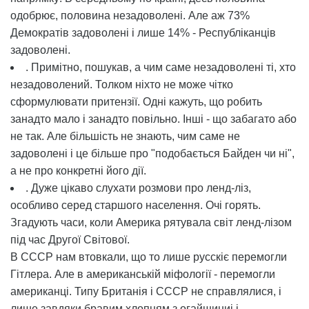
одобрює, половина незадоволені. Але аж 73%
Демократів задоволені і лише 14% - Республіканців
задоволені.
. Примітно, пошукав, а чим саме незадоволені ті, хто
незадоволений. Толком ніхто не може чітко
сформулювати притензії. Одні кажуть, що робить
занадто мало і занадто повільно. Інші - що забагато або
не так. Але більшість не знають, чим саме не
задоволені і це більше про "подобається Байден чи ні",
а не про конкретні його дії.
. Дуже цікаво слухати розмови про ленд-ліз,
особливо серед старшого населення. Очі горять.
Згадують часи, коли Америка рятувала світ ленд-лізом
під час Другої Світової.
В СССР нам втовкали, що то лише русскіє перемогли
Гітлера. Але в американській міфології - перемогли
американці. Типу Британія і СССР не справлялися, і
лише завдяки бравим хлопцям з огайщиниі і