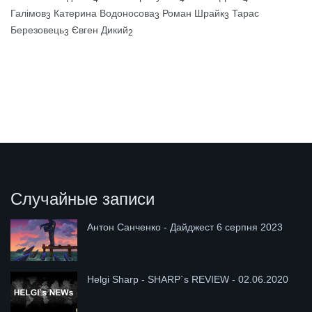
Галімов
Катерина Водоносова
Роман Шрайк
Тарас
3
3
3
Березовець
Євген Дикий
3
2
Случайные записи
Антон Санченко - Дайджест 6 серпня 2023
Helgi Sharp - SHARP`s REVIEW - 02.06.2020