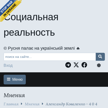
Социальная
реальность
©️ Русня палає на українській землі 🔥
Вход
Меню
Мнения
Главная
Мнения
Александр Коваленко - 4 0 4