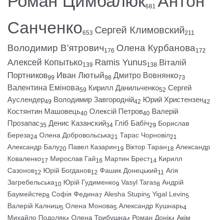
Роман Цимбалюк
Антон
681
Санченко
Сергей Климовский
653
211
Володимир В’ятрович
Олена Курбанова
176
172
Алексей Копытько
Ramis Yunus
Віталій
139
138
Портников
Иван Лютый
Дмитро Вовнянко
99
98
73
Валентина Емінова
Кирилл Данильченко
Сергей
59
52
Ауслендер
Володимир Завгородній
Юрий Христензен
49
42
42
Костянтин Машовець
Олексій Петров
Валерій
40
40
Прозапас
Денис Казанский
Гліб Бабіч
Борислав
35
34
29
Береза
Олена Добровольська
Тарас Чорновіл
24
21
21
Александр Балу
Павел Казарин
Віктор Таран
Александр
20
19
18
Коваленко
Мирослав Гай
Мартин Брест
Кирилл
17
16
14
Сазонов
Юрій Богданов
Фашик Донецький
Агія
12
12
11
Загребельська
Юрій Гудименко
Vasyl Taras
Андрій
10
9
8
Баумейстер
Софія Федина
Alesha Stupin
Yigal Levin
8
7
5
5
Валерій Калниш
Олена Монова
Александр Кушнарь
5
5
4
Михайло Подоляк
Олена Трибушна
Роман Донік
Акім
4
4
4