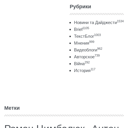
Рубрики
1534
Новини та Дайджести
1105
Brief
1003
ТекстБлог
999
Мнения
962
Видеоблоги
739
Авторское
292
Війна
117
История
Метки