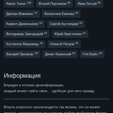
138
99
98
Ramis Yunus
Віталій Портников
Иван Лютый
73
59
Дмитро Вовнянко
Валентина Емінова
52
49
Кирилл Данильченко
Сергей Ауслендер
42
42
Володимир Завгородній
Юрий Христензен
40
40
Костянтин Машовець
Олексій Петров
35
34
29
Валерій Прозапас
Денис Казанский
Гліб Бабіч
Информация
Блуждая в потоках дезинформации,
каждый может найти свою… удобную для него правду.
Власть искусного пропагандиста так велика, что он может
придать человеческому мышлению любую требуемую форму,