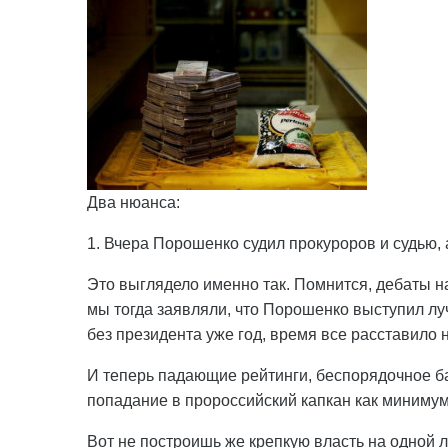
Два нюанса:
1. Вчера Порошенко судил прокуроров и судью, 
Это выглядело именно так. Помнится, дебаты н
мы тогда заявляли, что Порошенко выступил луч
без президента уже год, время все расставило н
И теперь падающие рейтинги, беспорядочное б
попадание в пророссийский капкан как миниму
Вот не построишь же крепкую власть на одной 