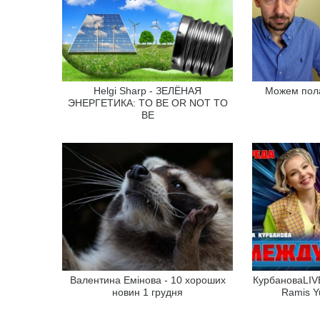
Helgi Sharp - ЗЕЛЁНАЯ
Можем пола
ЭНЕРГЕТИКА: TO BE OR NOT TO
BE
Валентина Емінова - 10 хороших
КурбановаLIVE
новин 1 грудня
Ramis Y