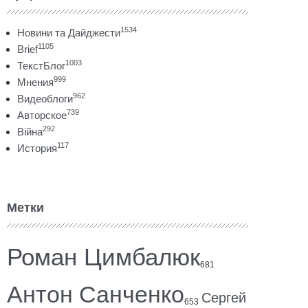
1534
Новини та Дайджести
1105
Brief
1003
ТекстБлог
999
Мнения
962
Видеоблоги
739
Авторское
292
Війна
117
История
Метки
Роман Цимбалюк
681
Антон Санченко
Сергей
653