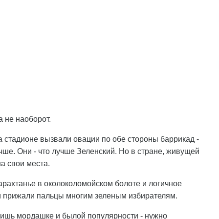
а не наоборот.
а стадионе вызвали овации по обе стороны баррикад -
ше. Они - что лучше Зеленский. Но в стране, живущей
а свои места.
арахтанье в околоколомойском болоте и логичное
м прижали пальцы многим зеленым избирателям.
лишь мордашке и былой популярности - нужно