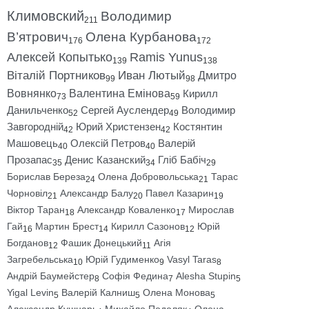
Климовский
Володимир
211
В’ятрович
Олена Курбанова
176
172
Алексей Копытько
Ramis Yunus
139
138
Віталій Портников
Иван Лютый
Дмитро
99
98
Вовнянко
Валентина Емінова
Кирилл
73
59
Данильченко
Сергей Ауслендер
Володимир
52
49
Завгородній
Юрий Христензен
Костянтин
42
42
Машовець
Олексій Петров
Валерій
40
40
Прозапас
Денис Казанский
Гліб Бабіч
35
34
29
Борислав Береза
Олена Добровольська
Тарас
24
21
Чорновіл
Александр Балу
Павел Казарин
21
20
19
Віктор Таран
Александр Коваленко
Мирослав
18
17
Гай
Мартин Брест
Кирилл Сазонов
Юрій
16
14
12
Богданов
Фашик Донецький
Агія
12
11
Загребельська
Юрій Гудименко
Vasyl Taras
10
9
8
Андрій Баумейстер
Софія Федина
Alesha Stupin
8
7
5
Yigal Levin
Валерій Калниш
Олена Монова
5
5
5
Александр Кушнарь
Михайло Подоляк
Олена