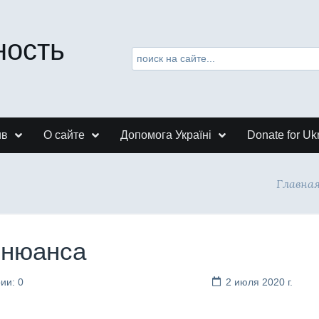
ность
ив
О сайте
Допомога Україні
Donate for Uk
Главна
 нюанса
ии: 0
2 июля 2020 г.