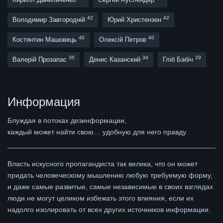
42
42
Володимир Завгородній
Юрий Христензен
40
40
Костянтин Машовець
Олексій Петров
35
34
29
Валерій Прозапас
Денис Казанский
Гліб Бабіч
Информация
Блуждая в потоках дезинформации,
каждый может найти свою… удобную для него правду.
Власть искусного пропагандиста так велика, что он может
придать человеческому мышлению любую требуемую форму,
и даже самые развитые, самые независимые в своих взглядах
люди не могут целиком избежать этого влияния, если их
надолго изолировать от всех других источников информации.