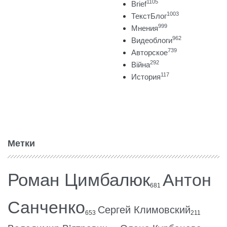
1105
Brief
1003
ТекстБлог
999
Мнения
962
Видеоблоги
739
Авторское
292
Війна
117
История
Метки
Роман Цимбалюк
Антон
681
Санченко
Сергей Климовский
653
211