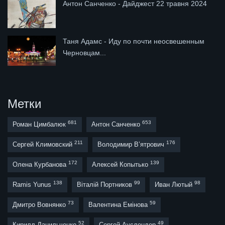
Антон Санченко - Дайджест 22 травня 2024
Таня Адамс - Иду по почти неосвешенным
Черновцам...
Метки
681
653
Роман Цимбалюк
Антон Санченко
211
176
Сергей Климовский
Володимир В’ятрович
172
139
Олена Курбанова
Алексей Копытько
138
99
98
Ramis Yunus
Віталій Портников
Иван Лютый
73
59
Дмитро Вовнянко
Валентина Емінова
52
49
Кирилл Данильченко
Сергей Ауслендер