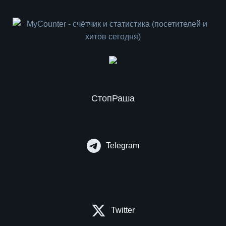
СтопРаша
Telegram
Twitter