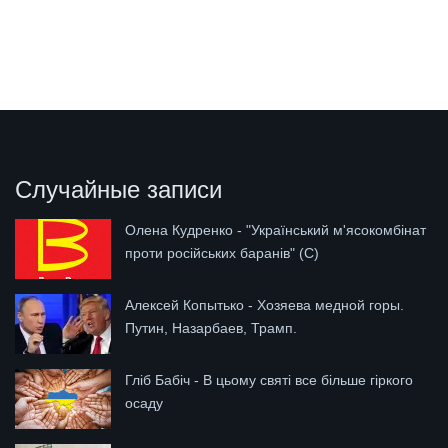
Случайные записи
Олена Кудренко - "Український м'ясокомбінат
проти російських баранів" (С)
Алексей Копытько - Хозяева медной горы.
Путин, Назарбаев, Трамп.
Гліб Бабіч - В цьому святі все більше гіркого
осаду