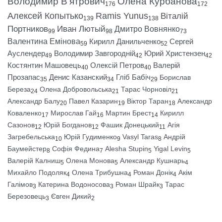
Володимир В’ятрович
Олена Курбанова
176
172
Алексей Копытько
Ramis Yunus
Віталій
139
138
Портников
Иван Лютый
Дмитро Вовнянко
99
98
73
Валентина Емінова
Кирилл Данильченко
Сергей
59
52
Ауслендер
Володимир Завгородній
Юрий Христензен
49
42
42
Костянтин Машовець
Олексій Петров
Валерій
40
40
Прозапас
Денис Казанский
Гліб Бабіч
Борислав
35
34
29
Береза
Олена Добровольська
Тарас Чорновіл
24
21
21
Александр Балу
Павел Казарин
Віктор Таран
Александр
20
19
18
Коваленко
Мирослав Гай
Мартин Брест
Кирилл
17
16
14
Сазонов
Юрій Богданов
Фашик Донецький
Агія
12
12
11
Загребельська
Юрій Гудименко
Vasyl Taras
Андрій
10
9
8
Баумейстер
Софія Федина
Alesha Stupin
Yigal Levin
8
7
5
5
Валерій Калниш
Олена Монова
Александр Кушнарь
5
5
4
Михайло Подоляк
Олена Трибушна
Роман Донік
Акім
4
4
4
Галімов
Катерина Водоносова
Роман Шрайк
Тарас
3
3
3
Березовець
Євген Дикий
3
2