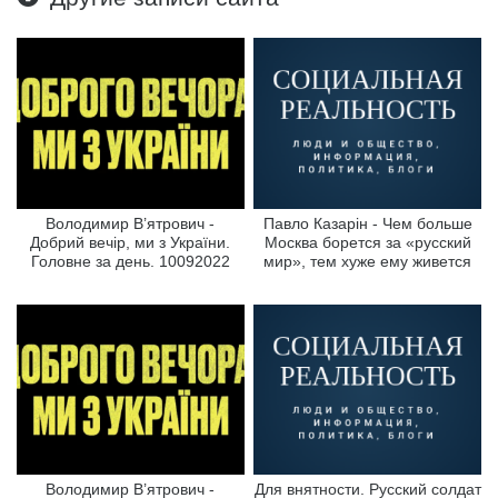
Володимир В’ятрович -
Павло Казарін - Чем больше
Добрий вечір, ми з України.
Москва борется за «русский
Головне за день. 10092022
мир», тем хуже ему живется
Володимир В’ятрович -
Для внятности. Русский солдат