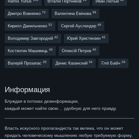
Ramis Yunus
Віталій Портников
Иван Лютый
73
59
Дмитро Вовнянко
Валентина Емінова
52
49
Кирилл Данильченко
Сергей Ауслендер
42
42
Володимир Завгородній
Юрий Христензен
40
40
Костянтин Машовець
Олексій Петров
35
34
29
Валерій Прозапас
Денис Казанский
Гліб Бабіч
Информация
Блуждая в потоках дезинформации,
каждый может найти свою… удобную для него правду.
Власть искусного пропагандиста так велика, что он может
придать человеческому мышлению любую требуемую форму,