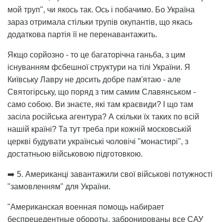
мой труп", чи якось так. Ось і побачимо. Бо Україна
зараз отримала стільки трупів окупантів, що якась
додаткова партія її не перенавантажить.
Якщо сорйозно - то це багаторічна ганьба, з цим
існуванням фсбешної структури на тілі України. Я
Київську Лавру не досить добре пам'ятаю - але
Святогірську, що поряд з тим самим Славянськом -
само собою. Ви знаєте, які там краєвиди? І що там
засіла російська агентура? А скільки їх таких по всій
нашій країні? Та тут треба при кожній московській
церкві будувати українські чоловічі "монастирі", з
достатньою військовою підготовкою.
➡️ 5. Американці завантажили свої військові потужності
"замовленням" для України.
"Американская военная помощь набирает
беспрецедентные обороты, забронированы все САУ