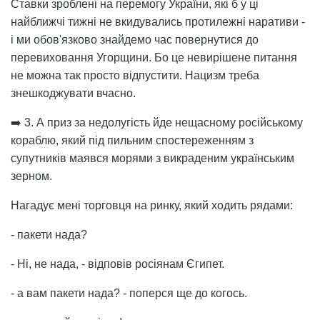
Ставки зроблені на перемогу України, які б у ці
найближчі тижні не вкидувались протилежні наративи -
і ми обов'язково знайдемо час повернутися до
перевиховання Угорщини. Бо це невирішене питання
не можна так просто відпустити. Нацизм треба
знешкоджувати вчасно.
➡️ 3. А приз за недолугість йде нещасному російському
кораблю, який під пильним спостереженням з
супутників маявся морями з викраденим українським
зерном.
Нагадує мені торговця на ринку, який ходить рядами:
- пакети нада?
- Ні, не нада, - відповів росіянам Єгипет.
- а вам пакети нада? - поперся ще до когось.