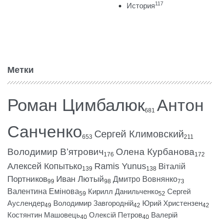
117
История
Метки
Роман Цимбалюк
Антон
681
Санченко
Сергей Климовский
653
211
Володимир В’ятрович
Олена Курбанова
176
172
Алексей Копытько
Ramis Yunus
Віталій
139
138
Портников
Иван Лютый
Дмитро Вовнянко
99
98
73
Валентина Емінова
Кирилл Данильченко
Сергей
59
52
Ауслендер
Володимир Завгородній
Юрий Христензен
49
42
42
Костянтин Машовець
Олексій Петров
Валерій
40
40