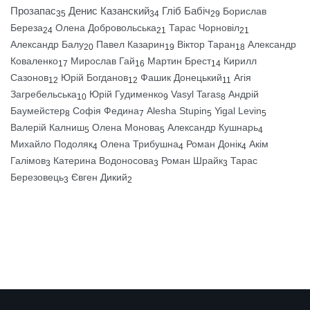
Прозапас
Денис Казанский
Гліб Бабіч
Борислав
35
34
29
Береза
Олена Добровольська
Тарас Чорновіл
24
21
21
Александр Балу
Павел Казарин
Віктор Таран
Александр
20
19
18
Коваленко
Мирослав Гай
Мартин Брест
Кирилл
17
16
14
Сазонов
Юрій Богданов
Фашик Донецький
Агія
12
12
11
Загребельська
Юрій Гудименко
Vasyl Taras
Андрій
10
9
8
Баумейстер
Софія Федина
Alesha Stupin
Yigal Levin
8
7
5
5
Валерій Калниш
Олена Монова
Александр Кушнарь
5
5
4
Михайло Подоляк
Олена Трибушна
Роман Донік
Акім
4
4
4
Галімов
Катерина Водоносова
Роман Шрайк
Тарас
3
3
3
Березовець
Євген Дикий
3
2