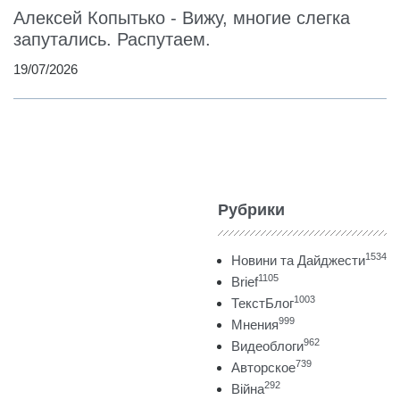
Алексей Копытько - Вижу, многие слегка
запутались. Распутаем.
19/07/2026
Рубрики
1534
Новини та Дайджести
1105
Brief
1003
ТекстБлог
999
Мнения
962
Видеоблоги
739
Авторское
292
Війна