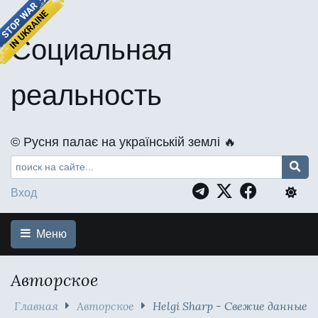
Социальная
реальность
©️ Русня палає на українській землі 🔥
Вход
Меню
Авторское
Главная
Авторское
Helgi Sharp - Свежие данные