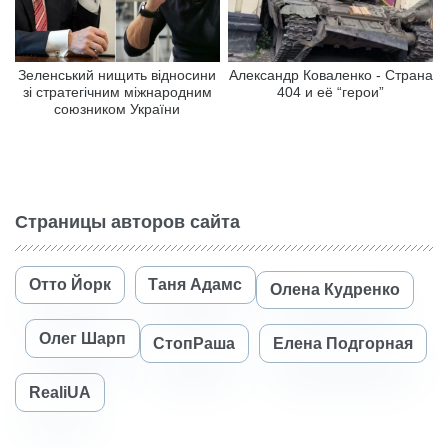
Зеленський нищить відносини
Александр Коваленко - Страна
зі стратегічним міжнародним
404 и её “герои”
союзником України
Страницы авторов сайта
Отто Йорк
Таня Адамс
Олена Кудренко
Олег Шарп
СтопРаша
Елена Подгорная
RealiUA