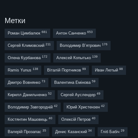
Метки
681
653
Роман Цимбалюк
Антон Санченко
211
176
Сергей Климовский
Володимир В’ятрович
172
139
Олена Курбанова
Алексей Копытько
138
99
98
Ramis Yunus
Віталій Портников
Иван Лютый
73
59
Дмитро Вовнянко
Валентина Емінова
52
49
Кирилл Данильченко
Сергей Ауслендер
42
42
Володимир Завгородній
Юрий Христензен
40
40
Костянтин Машовець
Олексій Петров
35
34
29
Валерій Прозапас
Денис Казанский
Гліб Бабіч