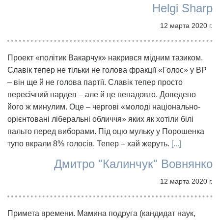
Helgi Sharp
12 марта 2020 г.
Проект «політик Вакарчук» накрився мідним тазиком.
Славік тепер не тільки не голова фракції «Голос» у ВР
– він ще й не голова партії. Славік тепер просто
пересічний нардеп – але й це ненадовго. Доведено
його ж минулим. Оце – чергові «молоді національно-
орієнтовані ліберальні обличчя» яких як хотіли білі
пальто перед виборами. Під оцю мульку у Порошенка
тупо вкрали 8% голосів. Тепер – хай жеруть.
[...]
Дмитро "Калинчук" Вовнянко
12 марта 2020 г.
Примета времени. Мамина подруга (кандидат наук,