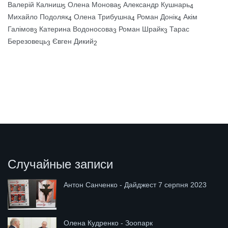
Валерій Калниш
Олена Монова
Александр Кушнарь
5
5
4
Михайло Подоляк
Олена Трибушна
Роман Донік
Акім
4
4
4
Галімов
Катерина Водоносова
Роман Шрайк
Тарас
3
3
3
Березовець
Євген Дикий
3
2
Случайные записи
Антон Санченко - Дайджест 7 серпня 2023
Олена Кудренко - Зоопарк