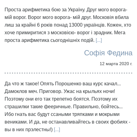
Проста арифметика бою за Україну. Друг мого ворога-
мій ворог. Ворог мого ворога- мій друг. Московія вбила
лиш за крайні 6 років понад 13000 українців. Кожен, хто
хоче примиритися з московією- ворог і зрадник. Мега
проста арифметика сьогоднішніх подій.
[...]
Софія Федина
12 марта 2020 г.
Да что ж такое! Опять Порошенко ваш курс качал...
Дамоклов меч. Приговор. Ужас на крыльях ночи!
Поэтому они его так трепетно боятся. Поэтому их
страшилки такие фееричные. Правильно, бойтесь...
Ибо гнать вас будут ссаными тряпками и мокрыми
вениками. И да, не останавливайтесь в своих фобиях -
вы в них прэлестны!)
[...]