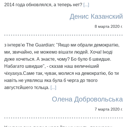
2014 года обновлялся, а теперь нет?
[...]
Денис Казанский
8 марта 2020 г.
з інтерв'ю The Guardian: "Якщо ми обрали демократію,
ми, звичайно, не можемо вішати людей. Хоча! Іноді
дуже хочеться. А знаєте, чому? Бо було б швидше.
Набагато швидше", - сказав наш величніший
чіхуахуа.Саме так, чувак, молися на демократію, бо ти
навіть не уявляєш яка була б черга до твого
августєйшего тєльца.
[...]
Олена Добровольська
7 марта 2020 г.