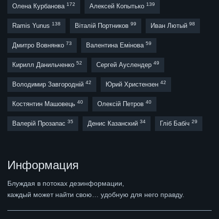
172
139
Олена Курбанова
Алексей Копытько
138
99
98
Ramis Yunus
Віталій Портников
Иван Лютый
73
59
Дмитро Вовнянко
Валентина Емінова
52
49
Кирилл Данильченко
Сергей Ауслендер
42
42
Володимир Завгородній
Юрий Христензен
40
40
Костянтин Машовець
Олексій Петров
35
34
29
Валерій Прозапас
Денис Казанский
Гліб Бабіч
Информация
Блуждая в потоках дезинформации,
каждый может найти свою… удобную для него правду.