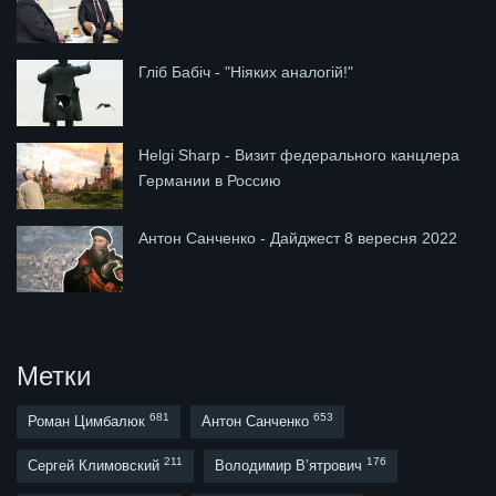
Гліб Бабіч - "Ніяких аналогій!"
Helgi Sharp - Визит федерального канцлера
Германии в Россию
Антон Санченко - Дайджест 8 вересня 2022
Метки
681
653
Роман Цимбалюк
Антон Санченко
211
176
Сергей Климовский
Володимир В’ятрович