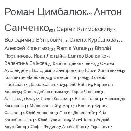
Роман Цимбалюк
Антон
681
Санченко
Сергей Климовский
653
211
Володимир В’ятрович
Олена Курбанова
176
172
Алексей Копытько
Ramis Yunus
Віталій
139
138
Портников
Иван Лютый
Дмитро Вовнянко
99
98
73
Валентина Емінова
Кирилл Данильченко
Сергей
59
52
Ауслендер
Володимир Завгородній
Юрий Христензен
49
42
42
Костянтин Машовець
Олексій Петров
Валерій
40
40
Прозапас
Денис Казанский
Гліб Бабіч
Борислав
35
34
29
Береза
Олена Добровольська
Тарас Чорновіл
24
21
21
Александр Балу
Павел Казарин
Віктор Таран
Александр
20
19
18
Коваленко
Мирослав Гай
Мартин Брест
Кирилл
17
16
14
Сазонов
Юрій Богданов
Фашик Донецький
Агія
12
12
11
Загребельська
Юрій Гудименко
Vasyl Taras
Андрій
10
9
8
Баумейстер
Софія Федина
Alesha Stupin
Yigal Levin
8
7
5
5