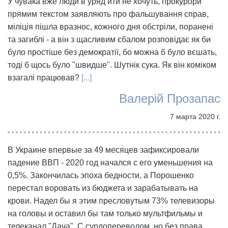
У чувака вже люди в уряд йти не хочуть, прокурори
прямим текстом заявляють про фальшування справ,
міліція пішла вразнос, кожного дня обстріли, поранені
та загиблі - а він з щасливим єбалом розповідає як би
було простіше без демократії, бо можна б було вєшать,
тоді б щось було "швидше". Шутнік сука. Як він коміком
взагалі працював?
[...]
Валерій Прозапас
7 марта 2020 г.
В Украине впервые за 49 месяцев зафиксировали
падение ВВП - 2020 год начался с его уменьшения на
0,5%. Закончилась эпоха бедности, а Порошенко
перестал воровать из бюджета и зарабатывать на
крови. Надел бы я этим пресловутым 73% телевизоры
на головы и оставил бы там только мультфильмы и
телеканал "Дача". С сурдопереводом, но без права