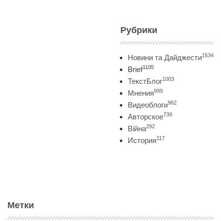
Рубрики
1534
Новини та Дайджести
1105
Brief
1003
ТекстБлог
999
Мнения
962
Видеоблоги
739
Авторское
292
Війна
117
История
Метки