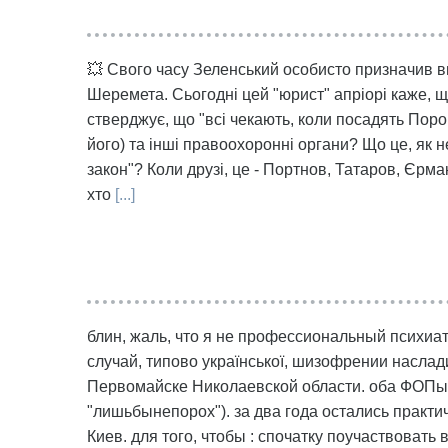
💥 Свого часу Зеленський особисто призначив ви
Шеремета. Сьогодні цей "юрист" апріорі каже, щ
стверджує, що "всі чекають, коли посадять Поро
його) та інші правоохоронні органи? Що це, як н
закон"? Коли друзі, це - Портнов, Татаров, Єрма
хто
[...]
блин, жаль, что я не профессиональный психиа
случай, типово української, шизофрении наслад
Первомайске Николаевской области. оба ФОПы. г
"лишьбынепорох"). за два года остались практич
Киев. для того, чтобы : спочатку поучаствовать