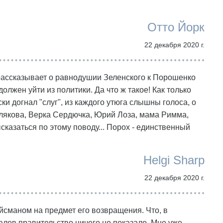
Отто Йорк
22 декабря 2020 г.
 рассказывает о равнодушии Зеленского к Порошенко
 должен уйти из политики. Да что ж такое! Как только
и догнал "слуг", из каждого утюга слышны голоса, о
Полякова, Верка Сердючка, Юрий Лоза, мама Римма,
сказаться по этому поводу... Порох - единственный
Helgi Sharp
22 декабря 2020 г.
ойсманом на предмет его возвращения. Что, в
алов правительство ничего не показало. Мне уже