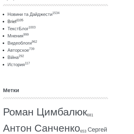
1534
Новини та Дайджести
1105
Brief
1003
ТекстБлог
999
Мнения
962
Видеоблоги
739
Авторское
292
Війна
117
История
Метки
Роман Цимбалюк
681
Антон Санченко
Сергей
653