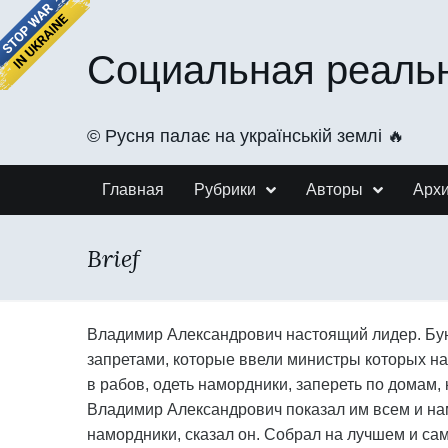
Социальная реаль
©️ Русня палає на українській землі 🔥
Главная
Рубрики
Авторы
Арх
Brief
Владимир Александрович настоящий лидер. Бунт
запретами, которые ввели министры которых наз
в рабов, одеть намордники, запереть по домам
Владимир Александрович показал им всем и нам
намордники, сказал он. Собрал на лучшем и са