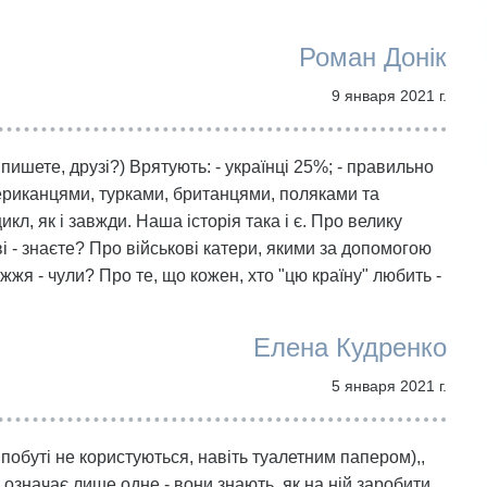
Роман Донік
9 января 2021 г.
 пишете, друзі?) Врятують: - українці 25%; - правильно
мериканцями, турками, британцями, поляками та
л, як і завжди. Наша історія така і є. Про велику
і - знаєте? Про військові катери, якими за допомогою
жя - чули? Про те, що кожен, хто "цю країну" любить -
Елена Кудренко
5 января 2021 г.
побуті не користуються, навіть туалетним папером),,
е означає лише одне - вони знають, як на ній заробити