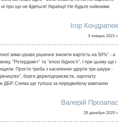
і про що не йдеться! Українці! Не будьте наївними
Ігор Кондратюк
3 января 2021 г.
пної зими цікаве рішення знизити вартість на 50%" - а
ку, "Ротердамі+" та "епохі бідності". І при цьому ще і
двищили. Просто треба з населення здерти три шкури -
дівництво", борги держпідприємств, зарплату
не ДБР. Схема ще тупіша за передвибочу кампанію
Валерій Прозапас
28 декабря 2020 г.