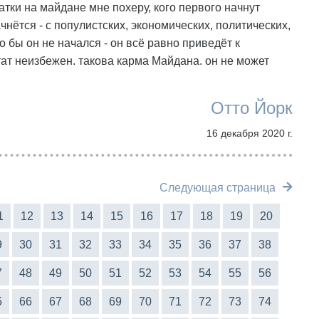
атки на майдане мне похеру, кого первого начнут
ачнётся - с популистских, экономических, политических,
о бы он не начался - он всё равно приведёт к
тат неизбежен. такова карма Майдана. он не может
Отто Йорк
16 декабря 2020 г.
Следующая страница
1
12
13
14
15
16
17
18
19
20
9
30
31
32
33
34
35
36
37
38
7
48
49
50
51
52
53
54
55
56
5
66
67
68
69
70
71
72
73
74