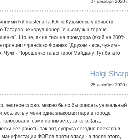
27 декабря 2020 г.
нними Riffmaster'а та Юлію Кузьменко у вбивстві
о Татаров не корупціонер. У цьому ж інтерв`ю
шенка". Що це, як не тиск на прокурора (який на 200%
е принцип Франсіско Франко: "Друзям - все, чужим -
к. Чужі - Порошенко та всі герої Майдану. Тут багато
Helgi Sharp
25 декабря 2020 г.
тр, честное слово. можно было бы описать уникальный
итесь. есть у меня одна знакомая пара в городе
олосовали, сами понимаете, за кого. (ага,
ески без работы так вот, супруга сегодня поехала в
 в манифестации ФОПов проти влади - а после этого,