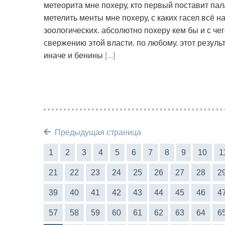
метеорита мне похеру, кто первый поставит пал
метелить менты мне похеру, с каких гасел всё н
зоологических. абсолютно похеру кем бы и с чег
свержению этой власти. по любому. этот резуль
иначе и бенины
[...]
Предыдущая страница
1
2
3
4
5
6
7
8
9
10
1
21
22
23
24
25
26
27
28
2
39
40
41
42
43
44
45
46
4
57
58
59
60
61
62
63
64
6