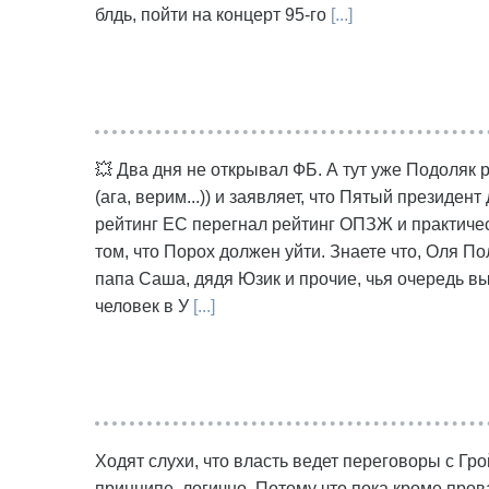
блдь, пойти на концерт 95-го
[...]
💥 Два дня не открывал ФБ. А тут уже Подоляк
(ага, верим...)) и заявляет, что Пятый президент
рейтинг ЕС перегнал рейтинг ОПЗЖ и практическ
том, что Порох должен уйти. Знаете что, Оля 
папа Саша, дядя Юзик и прочие, чья очередь вы
человек в У
[...]
Ходят слухи, что власть ведет переговоры с Гр
принципе, логично. Потому что пока кроме пров