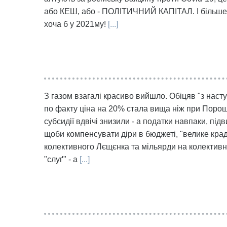
або КЕШ, або - ПОЛІТИЧНИЙ КАПІТАЛ. І більше н
хоча б у 2021му!
[...]
З газом взагалі красиво вийшло. Обіцяв "з насту
по факту ціна на 20% стала вища ніж при Порошен
субсидії вдвічі знизили - а податки навпаки, пі
щоби компенсувати діри в бюджеті, "велике кра
колективного Лєщєнка та мільярди на колектив
"слуґ" - а
[...]