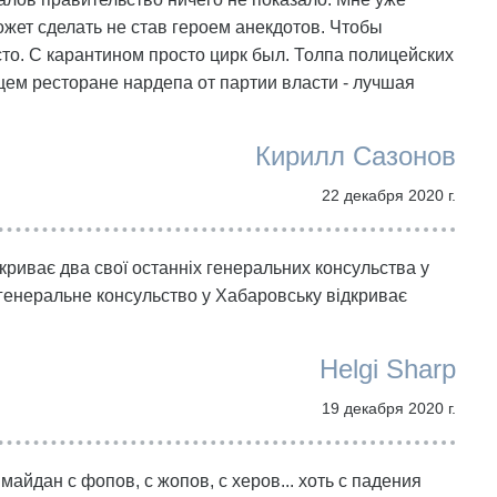
ожет сделать не став героем анекдотов. Чтобы
осто. С карантином просто цирк был. Толпа полицейских
ем ресторане нардепа от партии власти - лучшая
Кирилл Сазонов
22 декабря 2020 г.
иває два свої останніх генеральних консульства у
, генеральне консульство у Хабаровську відкриває
Helgi Sharp
19 декабря 2020 г.
 майдан с фопов, с жопов, с херов... хоть с падения