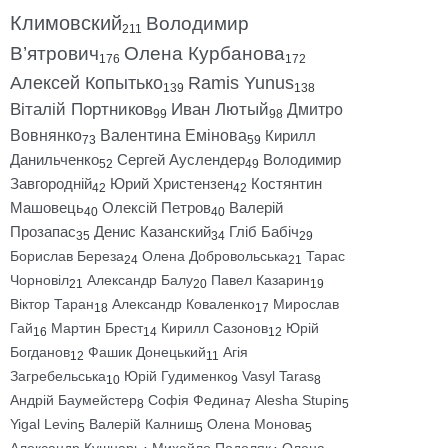
Климовский
Володимир
211
В’ятрович
Олена Курбанова
176
172
Алексей Копытько
Ramis Yunus
139
138
Віталій Портников
Иван Лютый
Дмитро
99
98
Вовнянко
Валентина Емінова
Кирилл
73
59
Данильченко
Сергей Ауслендер
Володимир
52
49
Завгородній
Юрий Христензен
Костянтин
42
42
Машовець
Олексій Петров
Валерій
40
40
Прозапас
Денис Казанский
Гліб Бабіч
35
34
29
Борислав Береза
Олена Добровольська
Тарас
24
21
Чорновіл
Александр Балу
Павел Казарин
21
20
19
Віктор Таран
Александр Коваленко
Мирослав
18
17
Гай
Мартин Брест
Кирилл Сазонов
Юрій
16
14
12
Богданов
Фашик Донецький
Агія
12
11
Загребельська
Юрій Гудименко
Vasyl Taras
10
9
8
Андрій Баумейстер
Софія Федина
Alesha Stupin
8
7
5
Yigal Levin
Валерій Калниш
Олена Монова
5
5
5
Александр Кушнарь
Михайло Подоляк
Олена