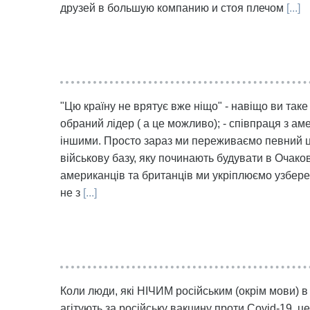
друзей в большую компанию и стоя плечом
[...]
"Цю країну не врятує вже ніщо" - навіщо ви таке
обраний лідер ( а це можливо); - співпраця з а
іншими. Просто зараз ми переживаємо певний цик
військову базу, яку починають будувати в Очаков
американців та британців ми укріплюємо узбереж
не з
[...]
Коли люди, які НІЧИМ російським (окрім мови) в 
агітують за російську вакцину проти Covid-19, ц