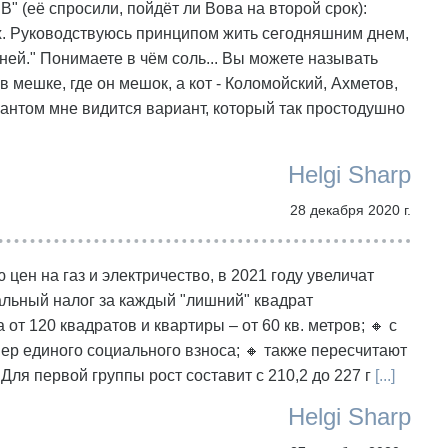
" (её спросили, пойдёт ли Вова на второй срок):
. Руководствуюсь принципом жить сегодняшним днем,
ей." Понимаете в чём соль... Вы можете называть
в мешке, где он мешок, а кот - Коломойский, Ахметов,
антом мне видится вариант, который так простодушно
Helgi Sharp
28 декабря 2020 г.
цен на газ и электричество, в 2021 году увеличат
мальный налог за каждый "лишний" квадрат
т 120 квадратов и квартиры – от 60 кв. метров; 🔸 с
ер единого социального взноса; 🔸 также пересчитают
ля первой группы рост составит с 210,2 до 227 г
[...]
Helgi Sharp