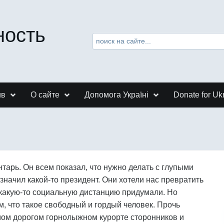
ность
ив
О сайте
Допомога Україні
Donate for Uk
арь. Он всем показал, что нужно делать с глупыми
начил какой-то президент. Они хотели нас превратить
, какую-то социальную дистанцию придумали. Но
, что такое свободный и гордый человек. Прочь
мом дорогом горнолыжном курорте сторонников и