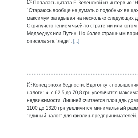
💥 Попалась цитата Е.Зеленской из интервью "НВ
"Стараюсь вообще не думать о подобных вещах
максимум загадывая на несколько следующих дн
Скрипучего гением чьей-то стратегии или котом 
Медведчук или Путин. Но более страшным вари
описала эта "леди".
[...]
💥 Конец эпохи бедности. Вдогонку к повышению 
налоги: 🔸 с 62,5 до 70,8 грн увеличится макси
недвижимости. Лишней считается площадь дома о
1100 до 1320 грн увеличится минимальный разм
"единый налог" для физлиц-предпринимателей. Д