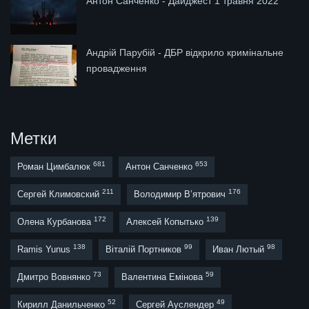
Антон Санченко - Дайджест 1 травня 2022
Андрій Парубій - ДБР відкрило кримінальне
провадження
Метки
681
653
Роман Цимбалюк
Антон Санченко
211
176
Сергей Климовский
Володимир В’ятрович
172
139
Олена Курбанова
Алексей Копытько
138
99
98
Ramis Yunus
Віталій Портников
Иван Лютый
73
59
Дмитро Вовнянко
Валентина Емінова
52
49
Кирилл Данильченко
Сергей Ауслендер