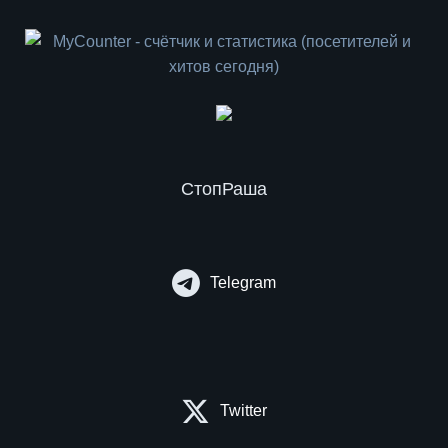
СтопРаша
Telegram
Twitter