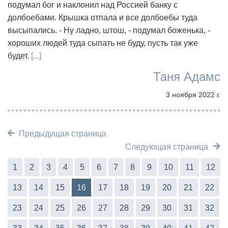
подумал бог и наклонил над Россией банку с
долбоебами. Крышка отпала и все долбоебы туда
высыпались. - Ну ладно, штош, - подумал боженька, -
хороших людей туда сыпать не буду, пусть так уже
будет.
[...]
Таня Адамс
3 ноября 2022 г.
Предыдущая страница
Следующая страница
1
2
3
4
5
6
7
8
9
10
11
12
13
14
15
16
17
18
19
20
21
22
23
24
25
26
27
28
29
30
31
32