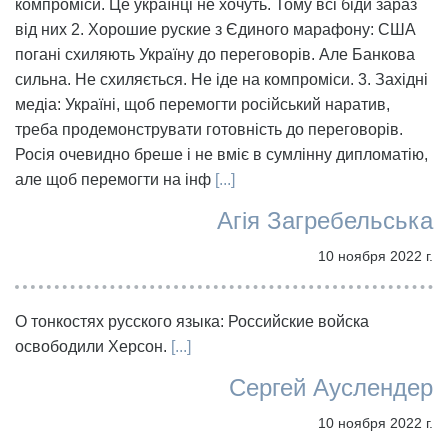
компроміси. Це українці не хочуть. Тому всі біди зараз
від них 2. Хорошие руские з Єдиного марафону: США
погані схиляють Україну до переговорів. Але Банкова
сильна. Не схиляється. Не іде на компроміси. 3. Західні
медіа: Україні, щоб перемогти російський наратив,
треба продемонструвати готовність до переговорів.
Росія очевидно бреше і не вміє в сумлінну дипломатію,
але щоб перемогти на інф
[...]
Агія Загребельська
10 ноября 2022 г.
О тонкостях русского языка: Российские войска
освободили Херсон.
[...]
Сергей Ауслендер
10 ноября 2022 г.