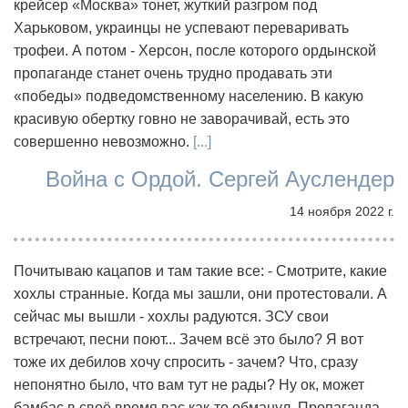
крейсер «Москва» тонет, жуткий разгром под
Харьковом, украинцы не успевают переваривать
трофеи. А потом - Херсон, после которого ордынской
пропаганде станет очень трудно продавать эти
«победы» подведомственному населению. В какую
красивую обертку говно не заворачивай, есть это
совершенно невозможно.
[...]
Война с Ордой. Сергей Ауслендер
14 ноября 2022 г.
Почитываю кацапов и там такие все: - Смотрите, какие
хохлы странные. Когда мы зашли, они протестовали. А
сейчас мы вышли - хохлы радуются. ЗСУ свои
встречают, песни поют... Зачем всё это было? Я вот
тоже их дебилов хочу спросить - зачем? Что, сразу
непонятно было, что вам тут не рады? Ну ок, может
бамбас в своё время вас как-то обманул. Пропаганда