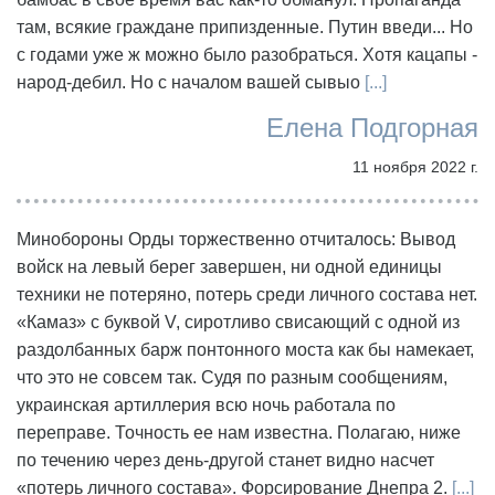
там, всякие граждане припизденные. Путин введи... Но
с годами уже ж можно было разобраться. Хотя кацапы -
народ-дебил. Но с началом вашей сывыо
[...]
Елена Подгорная
11 ноября 2022 г.
Минобороны Орды торжественно отчиталось: Вывод
войск на левый берег завершен, ни одной единицы
техники не потеряно, потерь среди личного состава нет.
«Камаз» с буквой V, сиротливо свисающий с одной из
раздолбанных барж понтонного моста как бы намекает,
что это не совсем так. Судя по разным сообщениям,
украинская артиллерия всю ночь работала по
переправе. Точность ее нам известна. Полагаю, ниже
по течению через день-другой станет видно насчет
«потерь личного состава». Форсирование Днепра 2.
[...]