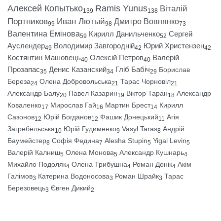
Алексей Копытько
Ramis Yunus
Віталій
139
138
Портников
Иван Лютый
Дмитро Вовнянко
99
98
73
Валентина Емінова
Кирилл Данильченко
Сергей
59
52
Ауслендер
Володимир Завгородній
Юрий Христензен
49
42
42
Костянтин Машовець
Олексій Петров
Валерій
40
40
Прозапас
Денис Казанский
Гліб Бабіч
Борислав
35
34
29
Береза
Олена Добровольська
Тарас Чорновіл
24
21
21
Александр Балу
Павел Казарин
Віктор Таран
Александр
20
19
18
Коваленко
Мирослав Гай
Мартин Брест
Кирилл
17
16
14
Сазонов
Юрій Богданов
Фашик Донецький
Агія
12
12
11
Загребельська
Юрій Гудименко
Vasyl Taras
Андрій
10
9
8
Баумейстер
Софія Федина
Alesha Stupin
Yigal Levin
8
7
5
5
Валерій Калниш
Олена Монова
Александр Кушнарь
5
5
4
Михайло Подоляк
Олена Трибушна
Роман Донік
Акім
4
4
4
Галімов
Катерина Водоносова
Роман Шрайк
Тарас
3
3
3
Березовець
Євген Дикий
3
2