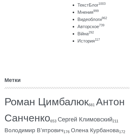
1003
ТекстБлог
999
Мнения
962
Видеоблоги
739
Авторское
292
Війна
117
История
Метки
Роман Цимбалюк
Антон
681
Санченко
Сергей Климовский
653
211
Володимир В’ятрович
Олена Курбанова
176
172