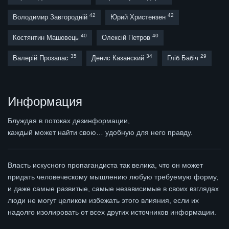
42
42
Володимир Завгородній
Юрий Христензен
40
40
Костянтин Машовець
Олексій Петров
35
34
29
Валерій Прозапас
Денис Казанский
Гліб Бабіч
Информация
Блуждая в потоках дезинформации,
каждый может найти свою… удобную для него правду.
Власть искусного пропагандиста так велика, что он может
придать человеческому мышлению любую требуемую форму,
и даже самые развитые, самые независимые в своих взглядах
люди не могут целиком избежать этого влияния, если их
надолго изолировать от всех других источников информации.