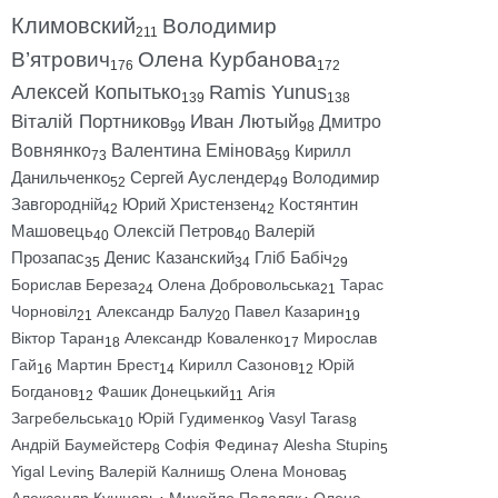
Климовский
Володимир
211
В’ятрович
Олена Курбанова
176
172
Алексей Копытько
Ramis Yunus
139
138
Віталій Портников
Иван Лютый
Дмитро
99
98
Вовнянко
Валентина Емінова
Кирилл
73
59
Данильченко
Сергей Ауслендер
Володимир
52
49
Завгородній
Юрий Христензен
Костянтин
42
42
Машовець
Олексій Петров
Валерій
40
40
Прозапас
Денис Казанский
Гліб Бабіч
35
34
29
Борислав Береза
Олена Добровольська
Тарас
24
21
Чорновіл
Александр Балу
Павел Казарин
21
20
19
Віктор Таран
Александр Коваленко
Мирослав
18
17
Гай
Мартин Брест
Кирилл Сазонов
Юрій
16
14
12
Богданов
Фашик Донецький
Агія
12
11
Загребельська
Юрій Гудименко
Vasyl Taras
10
9
8
Андрій Баумейстер
Софія Федина
Alesha Stupin
8
7
5
Yigal Levin
Валерій Калниш
Олена Монова
5
5
5
Александр Кушнарь
Михайло Подоляк
Олена