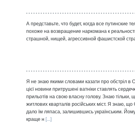
А представьте, что будет, когда все путинские 
похоже на возвращение наркомана к реальности
страшной, нищей, агрессивной фашистской стра
Я не знаю якими словами казати про обстріл в О
цієї новини притрушені ватніки ставлять сердечк
прильотів на свою власну голову. Знаю тільки, 
житлових кварталів російських міст. Я знаю, що 
дало їм ляпаса, залишившись українським. Йому
краще н
[...]