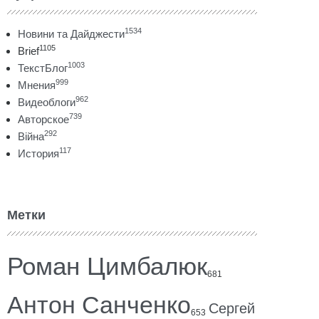
1534
Новини та Дайджести
1105
Brief
1003
ТекстБлог
999
Мнения
962
Видеоблоги
739
Авторское
292
Війна
117
История
Метки
Роман Цимбалюк
681
Антон Санченко
Сергей
653