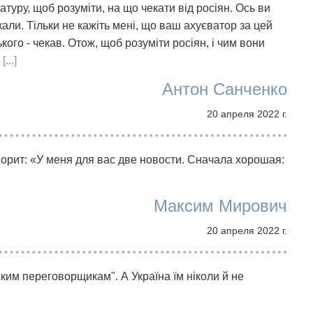
атуру, щоб розуміти, на що чекати від росіян. Ось ви
екали. Тільки не кажіть мені, що ваш ахуєватор за цей
кого - чекав. Отож, щоб розуміти росіян, і чим вони
[...]
Антон Санченко
20 апреля 2022 г.
ворит: «У меня для вас две новости. Сначала хорошая:
Максим Мирович
20 апреля 2022 г.
ким переговорщикам". А Україна їм ніколи й не