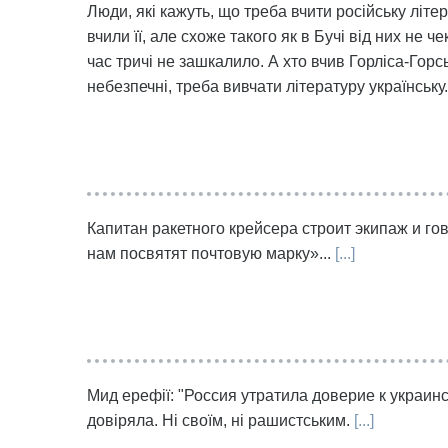
Люди, які кажуть, що треба вчити російську літер
вчили її, але схоже такого як в Бучі від них не ч
час тричі не зашкалило. А хто вчив Горліса-Горсь
небезпечні, треба вивчати літературу українську.
Капитан ракетного крейсера строит экипаж и го
нам посвятят почтовую марку»...
[...]
Мид ерефії: "Россия утратила доверие к украинс
довіряла. Ні своїм, ні рашистським.
[...]