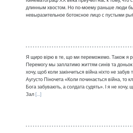
Кинематограф XX века приучил нас к тому, что 
длинным хвостом. Но по-моему раньше люди бы
невыразительное ботоксное лицо с пустыми ры
Я щиро вірю в те, що ми переможемо. Також я р
Перемогу мы заплатимо життям синів та доньок 
хочу, щоб коли закінчиться війна ніхто не забув т
Аугусто Піночета «Коли починається війна, то кл
Бога забувають, а солдата судять». І я не хочу, 
Зал
[...]