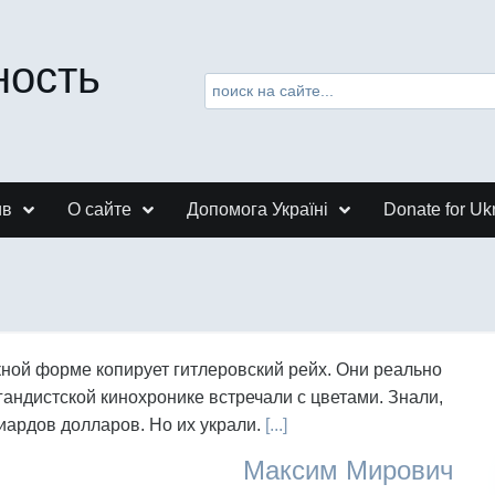
ность
ив
О сайте
Допомога Україні
Donate for Uk
кной форме копирует гитлеровский рейх. Они реально
агандистской кинохронике встречали с цветами. Знали,
лиардов долларов. Но их украли.
[...]
Максим Мирович