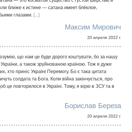
сатана — это косматое существо с густой шерстью и
ли ближе к истине — сатана имеет блёклое,
бьими глазами.
[...]
Максим Мирович
20 апреля 2022 г.
озумію, що нам це буде дорого коштувати, бо за нашу
України, а також зруйнованою країною. Тож я дуже
их, хто приніс Україні Перемогу. Бо є така цитата
ичуть солдата та Бога. Коли війна закінчується, про
щоб це повторилося в Україні. Тому, я вірю в ЗСУ та в
Борислав Береза
20 апреля 2022 г.