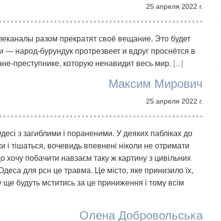
25 апреля 2022 г.
телеканалы разом прекратят своё вещание. Это будет
 — народ-бурундук протрезвеет и вдруг проснётся в
не-преступнике, которую ненавидит весь мир.
[...]
Максим Мирович
25 апреля 2022 г.
десі з загиблими і пораненими. У деяких пабліках до
и і тішаться, вочевидь впевнені ніколи не отримати
що хочу побачити навзаєм таку ж картину з цивільних
Одеса для рсн це травма. Це місто, яке принизило їх,
 ще будуть мститись за це приниження і тому всім
Олена Добровольська