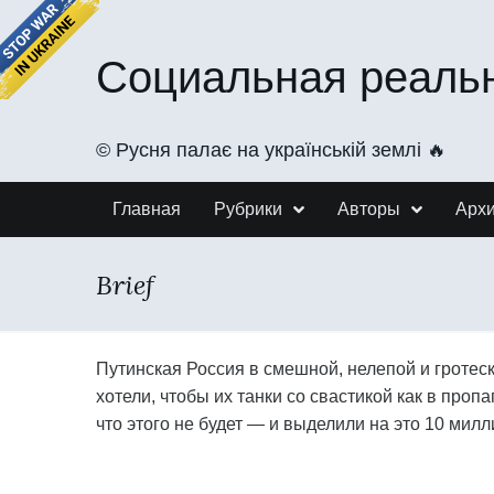
Социальная реаль
©️ Русня палає на українській землі 🔥
Главная
Рубрики
Авторы
Арх
Brief
Путинская Россия в смешной, нелепой и гротес
хотели, чтобы их танки со свастикой как в проп
что этого не будет — и выделили на это 10 мил