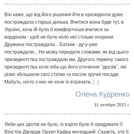
Він каже, що від його рішення йти в президенти дуже
постраждала старша донька. Вчитися вона буде тут, в
Україні, хоча їй було б комфортніше вчитися за
кордоном - щоб не було коло неї стільки охорони.
Дружина постраждала... Батьки - ду-у-уже
постраждали... Не можу передати словами, як від цього
президентства постраждали ми. Другого терміну такого
президентства хоче хіба що його оточення "друзів", які
різко збільшили свої статки та посіли зручні посади.
Мабуть, ніхто з них не хоче їх втрачати.
[...]
Олена Кудренко
11 октября 2021 г.
Якби цих ідіотів не було, їх варто було б придумати ©
Вінстон Джордж Оруел Кафка молодший. Скажіть, хто б