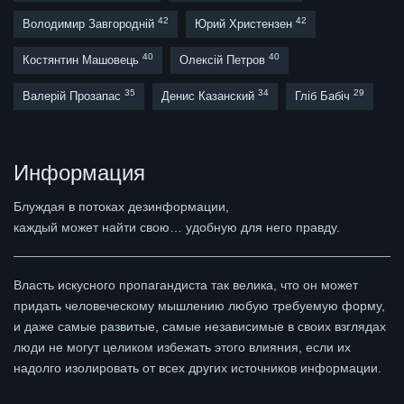
42
42
Володимир Завгородній
Юрий Христензен
40
40
Костянтин Машовець
Олексій Петров
35
34
29
Валерій Прозапас
Денис Казанский
Гліб Бабіч
Информация
Блуждая в потоках дезинформации,
каждый может найти свою… удобную для него правду.
Власть искусного пропагандиста так велика, что он может
придать человеческому мышлению любую требуемую форму,
и даже самые развитые, самые независимые в своих взглядах
люди не могут целиком избежать этого влияния, если их
надолго изолировать от всех других источников информации.