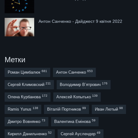
Антон Санченко - Дайджест 9 квітня 2022
Метки
681
653
Роман Цимбалюк
Антон Санченко
211
176
Сергей Климовский
Володимир В’ятрович
172
139
Олена Курбанова
Алексей Копытько
138
99
98
Ramis Yunus
Віталій Портников
Иван Лютый
73
59
Дмитро Вовнянко
Валентина Емінова
52
49
Кирилл Данильченко
Сергей Ауслендер