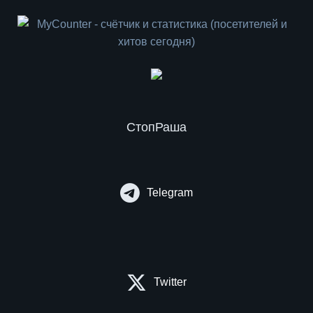
СтопРаша
Telegram
Twitter