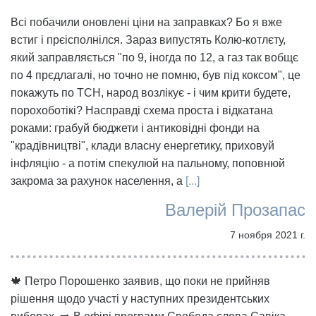
Всі побачили оновлені ціни на заправках? Бо я вже
встиг і прєісполнілся. Зараз випустять Колю-котлєту,
який заправляється "по 9, іногда по 12, а газ так вобщє
по 4 прєдлагалі, но точно не помню, був під коксом", це
покажуть по ТСН, народ возлікує - і чим крити будете,
порохоботікі? Насправді схема проста і відкатана
роками: грабуй бюджети і антиковідні фонди на
"крадівництві", клади власну енергетику, приховуй
інфляцію - а потім спекулюй на пальному, поповнюй
закрома за рахунок населення, а
[...]
Валерій Прозапас
7 ноября 2021 г.
🍁 Петро Порошенко заявив, що поки не прийняв
рішення щодо участі у наступних президентських