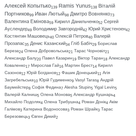
Алексей Копытько
Ramis Yunus
Віталій
139
138
Портников
Иван Лютый
Дмитро Вовнянко
99
98
73
Валентина Емінова
Кирилл Данильченко
Сергей
59
52
Ауслендер
Володимир Завгородній
Юрий Христензен
49
42
42
Костянтин Машовець
Олексій Петров
Валерій
40
40
Прозапас
Денис Казанский
Гліб Бабіч
Борислав
35
34
29
Береза
Олена Добровольська
Тарас Чорновіл
24
21
21
Александр Балу
Павел Казарин
Віктор Таран
Александр
20
19
18
Коваленко
Мирослав Гай
Мартин Брест
Кирилл
17
16
14
Сазонов
Юрій Богданов
Фашик Донецький
Агія
12
12
11
Загребельська
Юрій Гудименко
Vasyl Taras
Андрій
10
9
8
Баумейстер
Софія Федина
Alesha Stupin
Yigal Levin
8
7
5
5
Валерій Калниш
Олена Монова
Александр Кушнарь
5
5
4
Михайло Подоляк
Олена Трибушна
Роман Донік
Акім
4
4
4
Галімов
Катерина Водоносова
Роман Шрайк
Тарас
3
3
3
Березовець
Євген Дикий
3
2