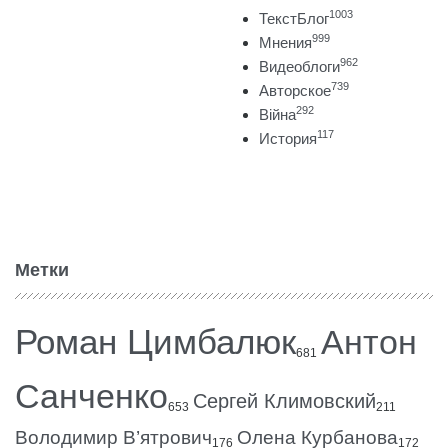
1003
ТекстБлог
999
Мнения
962
Видеоблоги
739
Авторское
292
Війна
117
История
Метки
Роман Цимбалюк
Антон
681
Санченко
Сергей Климовский
653
211
Володимир В’ятрович
Олена Курбанова
176
172