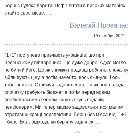
борщ з будяка варити. Нєфіг літати в високих матеріях,
знайте своє місце.
[...]
Валерій Прозапас
19 октября 2021 г.
"1+1" поступово привчають українців, що при
Зеленському піввареника - це дуже добре. Адже могло
не бути й його. Це як знижки продавці роблять: спочатку
збільшують ціну, а потім начебто щось скинули. І ось
тобі - знижка. Отримуй задоволення. Чи як нова влада:
спочатку грабують бюджет, а потім перед новим
опалювальним сезоном кинуть якусь подачку
пенсіонерам. Ми тепер маємо задовольнятися малим,
втративши кращі перспективи. Борщ без м'яса від "1+1"
- було. Їжа з відходів чи бур'яну задля ек
[...]