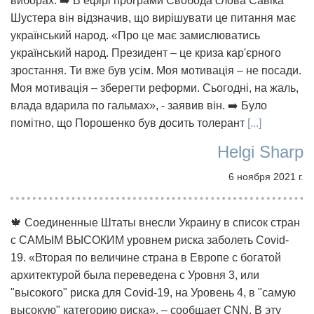
виборах. ➡️ В ефірі програми Свобода слова Савіка
Шустера він відзначив, що вирішувати це питання має
український народ. «Про це має замислюватись
український народ. Президент – це криза кар'єрного
зростання. Ти вже був усім. Моя мотивація – не посади.
Моя мотивація – зберегти реформи. Сьогодні, на жаль,
влада вдарила по гальмах», - заявив він. ➡️ Було
помітно, що Порошенко був досить толерант
[...]
Helgi Sharp
6 ноября 2021 г.
🍁 Соединенные Штаты внесли Украину в список стран
с САМЫМ ВЫСОКИМ уровнем риска заболеть Covid-
19. «Вторая по величине страна в Европе с богатой
архитектурой была переведена с Уровня 3, или
"высокого" риска для Covid-19, на Уровень 4, в "самую
высокую" категорию риска», – сообщает CNN. В эту