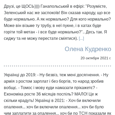
Друзі, це ЩОСЬ)))) Ганапольський в ефірі: "Розумієте,
Зеленський нас же заспокоїв! Він сказав народу, що все
буде нормально. А як нормально? Для кого нормально?
Може він візьме ту трубу, в неї пукне, і в хатах буде
горіти той метан - і все буде нормально?".. Десь так. Я
сиджу та не можу перестати сміятися).
[...]
Олена Кудренко
20 октября 2021 г.
Українці до 2019: - Ну безвіз, теж мені досягнення. - Ну
армія з ростом зарплат і без боргів, то народ зробив
вобщє. - Томос і мову куди намазати прікажетє? -
Економіка росте 36 місяців поспіль? МАЛО! Це ж
скільки крадуть! Українці в 2021: - Хоч би включили
опалення... хоч би включили опалення... хоч би було
чим заплатити за опалення... хоч би по ТСН показали як