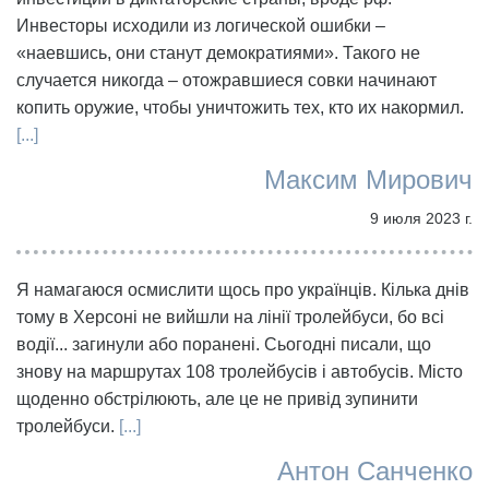
Инвесторы исходили из логической ошибки –
«наевшись, они станут демократиями». Такого не
случается никогда – отожравшиеся совки начинают
копить оружие, чтобы уничтожить тех, кто их накормил.
[...]
Максим Мирович
9 июля 2023 г.
Я намагаюся осмислити щось про українців. Кілька днів
тому в Херсоні не вийшли на лінії тролейбуси, бо всі
водії... загинули або поранені. Сьогодні писали, що
знову на маршрутах 108 тролейбусів і автобусів. Місто
щоденно обстрілюють, але це не привід зупинити
тролейбуси.
[...]
Антон Санченко