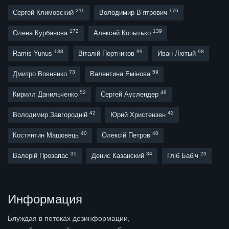
211
176
Сергей Климовский
Володимир В’ятрович
172
139
Олена Курбанова
Алексей Копытько
138
99
98
Ramis Yunus
Віталій Портников
Иван Лютый
73
59
Дмитро Вовнянко
Валентина Емінова
52
49
Кирилл Данильченко
Сергей Ауслендер
42
42
Володимир Завгородній
Юрий Христензен
40
40
Костянтин Машовець
Олексій Петров
35
34
29
Валерій Прозапас
Денис Казанский
Гліб Бабіч
Информация
Блуждая в потоках дезинформации,