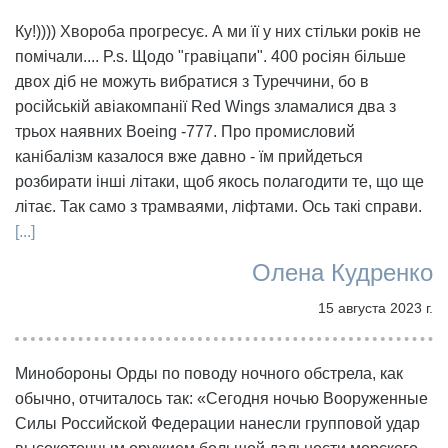
Ку!)))) Хвороба прогресує. А ми її у них стільки років не
помічали.... P.s. Щодо "гравіцапи". 400 росіян більше
двох діб не можуть вибратися з Туреччини, бо в
російській авіакомпанії Red Wings зламалися два з
трьох наявних Boeing -777. Про промисловий
канібалізм казалося вже давно - їм прийдеться
розбирати інші літаки, щоб якось полагодити те, що ще
літає. Так само з трамваями, ліфтами. Ось такі справи.
[...]
Олена Кудренко
15 августа 2023 г.
Минобороны Орды по поводу ночного обстрела, как
обычно, отчиталось так: «Сегодня ночью Вооруженные
Силы Российской Федерации нанесли групповой удар