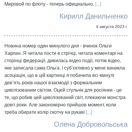
Мировой по флоту - теперь официально.
[...]
Кирилл Данильченко
4 августа 2023 г.
Новина номер один минулого дня - вчинок Ольги
Харлан. Я читала пости в стрічці, читала коментарі на
сторінці федерації, дивилась відео події, потім відео,
яке записала сама Ольга. І субʼєктивно у мене виникла
асоціація, що в цій картинці я побачила всі минулі
девʼять років нашої взаємодії з формальним
цивілізованим світом. Оцей стульчік для росіянки - це
те, що робив цей цивілізований світ, плекаючи монстра
довгі роки. Але закономірно прийшов момент, коли
треба обирати колір скотчу на рукаві
[...]
Олена Добровольська