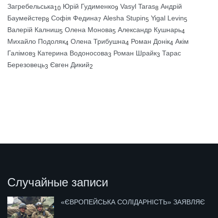
Загребельська
Юрій Гудименко
Vasyl Taras
Андрій
10
9
8
Баумейстер
Софія Федина
Alesha Stupin
Yigal Levin
8
7
5
5
Валерій Калниш
Олена Монова
Александр Кушнарь
5
5
4
Михайло Подоляк
Олена Трибушна
Роман Донік
Акім
4
4
4
Галімов
Катерина Водоносова
Роман Шрайк
Тарас
3
3
3
Березовець
Євген Дикий
3
2
Случайные записи
«ЄВРОПЕЙСЬКА СОЛІДАРНІСТЬ» ЗАЯВЛЯЄ