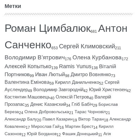
Метки
Роман Цимбалюк
Антон
681
Санченко
Сергей Климовский
653
211
Володимир В’ятрович
Олена Курбанова
176
172
Алексей Копытько
Ramis Yunus
Віталій
139
138
Портников
Иван Лютый
Дмитро Вовнянко
99
98
73
Валентина Емінова
Кирилл Данильченко
Сергей
59
52
Ауслендер
Володимир Завгородній
Юрий Христензен
49
42
42
Костянтин Машовець
Олексій Петров
Валерій
40
40
Прозапас
Денис Казанский
Гліб Бабіч
Борислав
35
34
29
Береза
Олена Добровольська
Тарас Чорновіл
24
21
21
Александр Балу
Павел Казарин
Віктор Таран
Александр
20
19
18
Коваленко
Мирослав Гай
Мартин Брест
Кирилл
17
16
14
Сазонов
Юрій Богданов
Фашик Донецький
Агія
12
12
11