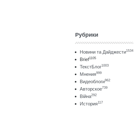
Рубрики
1534
Новини та Дайджести
1105
Brief
1003
ТекстБлог
999
Мнения
962
Видеоблоги
739
Авторское
292
Війна
117
История