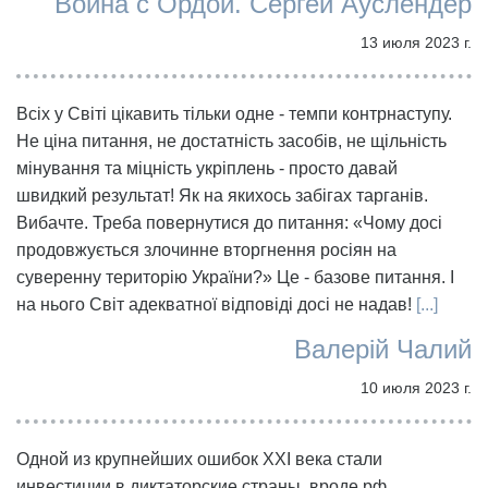
Война с Ордой. Сергей Ауслендер
13 июля 2023 г.
Всіх у Світі цікавить тільки одне - темпи контрнаступу.
Не ціна питання, не достатність засобів, не щільність
мінування та міцність укріплень - просто давай
швидкий результат! Як на якихось забігах тарганів.
Вибачте. Треба повернутися до питання: «Чому досі
продовжується злочинне вторгнення росіян на
суверенну територію України?» Це - базове питання. І
на нього Світ адекватної відповіді досі не надав!
[...]
Валерій Чалий
10 июля 2023 г.
Одной из крупнейших ошибок XXI века стали
инвестиции в диктаторские страны, вроде рф.