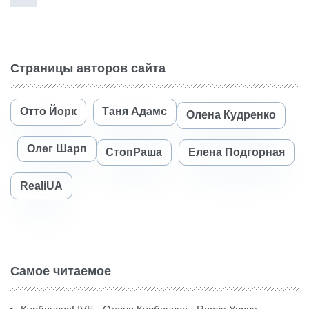
Страницы авторов сайта
Отто Йорк
Таня Адамс
Олена Кудренко
Олег Шарп
СтопРаша
Елена Подгорная
RealiUA
Самое читаемое