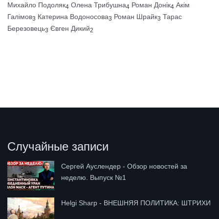
Михайло Подоляк
Олена Трибушна
Роман Донік
Акім
4
4
4
Галімов
Катерина Водоносова
Роман Шрайк
Тарас
3
3
3
Березовець
Євген Дикий
3
2
Случайные записи
Сергей Ауслендер - Обзор новостей за
неделю. Выпуск №1
Helgi Sharp - ВНЕШНЯЯ ПОЛИТИКА: ШТРИХИ