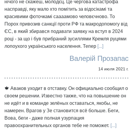
нічого не скажеш, молодєц. Це чергова катастрофа
насправді, яку мало хто помітить за відосікамі та
красивими фоточкамі саааамово человєчново. То
Порох привозив санкції проти РФ та макродопомогу від
ЄС, в який збирався подавати заявку на вступ в 2024
році - за що і був прибраний зусиллями Кремля руцями
лопоухого українського населення. Тепер
[...]
Валерій Прозапас
14 июля 2021 г.
🍁 Аваков уходит в отставку. Он официально сообщил о
своем решении. Известно также, что на повышение он
не идёт и в команде зелёных оставаться, якобы, не
намерен. Врагов у Зе становится всё больше. Беги,
Вова, беги - даже полная узурпация
правоохранительных органов тебе не поможет.
[...]