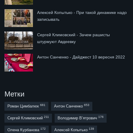
Алексей Копытько - При такой динамике надо
записывать
Сергей Климовский - Зачем рашисты
штурмуют Авдеевку
Антон Санченко - Дайджест 10 вересня 2022
Метки
681
653
Роман Цимбалюк
Антон Санченко
211
176
Сергей Климовский
Володимир В’ятрович
172
139
Олена Курбанова
Алексей Копытько