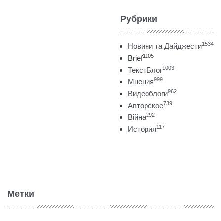
Рубрики
1534
Новини та Дайджести
1105
Brief
1003
ТекстБлог
999
Мнения
962
Видеоблоги
739
Авторское
292
Війна
117
История
Метки