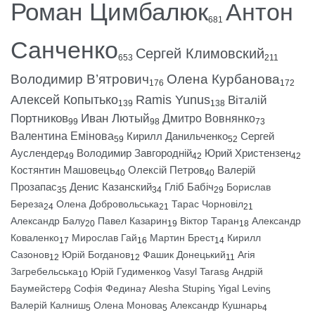
Роман Цимбалюк
Антон
681
Санченко
Сергей Климовский
653
211
Володимир В’ятрович
Олена Курбанова
176
172
Алексей Копытько
Ramis Yunus
Віталій
139
138
Портников
Иван Лютый
Дмитро Вовнянко
99
98
73
Валентина Емінова
Кирилл Данильченко
Сергей
59
52
Ауслендер
Володимир Завгородній
Юрий Христензен
49
42
42
Костянтин Машовець
Олексій Петров
Валерій
40
40
Прозапас
Денис Казанский
Гліб Бабіч
Борислав
35
34
29
Береза
Олена Добровольська
Тарас Чорновіл
24
21
21
Александр Балу
Павел Казарин
Віктор Таран
Александр
20
19
18
Коваленко
Мирослав Гай
Мартин Брест
Кирилл
17
16
14
Сазонов
Юрій Богданов
Фашик Донецький
Агія
12
12
11
Загребельська
Юрій Гудименко
Vasyl Taras
Андрій
10
9
8
Баумейстер
Софія Федина
Alesha Stupin
Yigal Levin
8
7
5
5
Валерій Калниш
Олена Монова
Александр Кушнарь
5
5
4