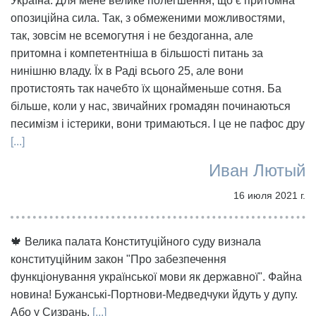
Україна. Для мене велике полегшення, що є притомна
опозиційна сила. Так, з обмеженими можливостями,
так, зовсім не всемогутня і не бездоганна, але
притомна і компетентніша в більшості питань за
нинішню владу. Їх в Раді всього 25, але вони
протистоять так начебто їх щонайменьше сотня. Ба
більше, коли у нас, звичайних громадян починаються
песимізм і істерики, вони тримаються. І це не пафос дру
[...]
Иван Лютый
16 июля 2021 г.
🍁 Велика палата Конституційного суду визнала
конституційним закон "Про забезпечення
функціонування української мови як державної". Файна
новина! Бужанські-Портнови-Медведчуки йдуть у дупу.
Або у Сизрань.
[...]