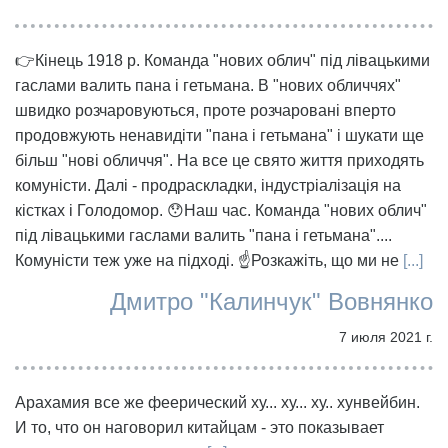
👉Кінець 1918 р. Команда "нових облич" під лівацькими
гаслами валить пана і гетьмана. В "нових обличчях"
швидко розчаровуються, проте розчаровані вперто
продовжують ненавидіти "пана і гетьмана" і шукати ще
більш "нові обличчя". На все це свято життя приходять
комуністи. Далі - продраскладки, індустріалізація на
кістках і Голодомор. 😯Наш час. Команда "нових облич"
під лівацькими гаслами валить "пана і гетьмана"....
Комуністи теж уже на підході. ☝️Розкажіть, що ми не
[...]
Дмитро "Калинчук" Вовнянко
7 июля 2021 г.
Арахамия все же феерический ху... ху... ху.. хунвейбин.
И то, что он наговорил китайцам - это показывает