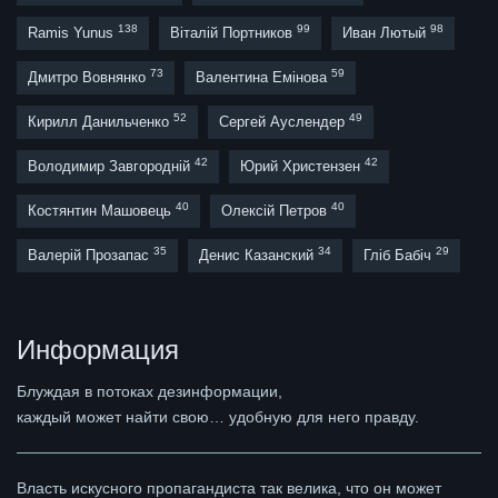
138
99
98
Ramis Yunus
Віталій Портников
Иван Лютый
73
59
Дмитро Вовнянко
Валентина Емінова
52
49
Кирилл Данильченко
Сергей Ауслендер
42
42
Володимир Завгородній
Юрий Христензен
40
40
Костянтин Машовець
Олексій Петров
35
34
29
Валерій Прозапас
Денис Казанский
Гліб Бабіч
Информация
Блуждая в потоках дезинформации,
каждый может найти свою… удобную для него правду.
Власть искусного пропагандиста так велика, что он может