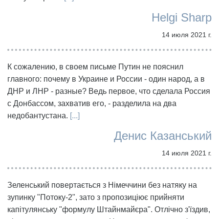
Helgi Sharp
14 июля 2021 г.
К сожалению, в своем письме Путин не пояснил
главного: почему в Украине и России - один народ, а в
ДНР и ЛНР - разные? Ведь первое, что сделала Россия
с Донбассом, захватив его, - разделила на два
недобантустана.
[...]
Денис Казанський
14 июля 2021 г.
Зеленський повертається з Німеччини без натяку на
зупинку "Потоку-2", зато з пропозиціює прийняти
капітулянську "формулу Штайнмайєра". Отлічно з'їздив,