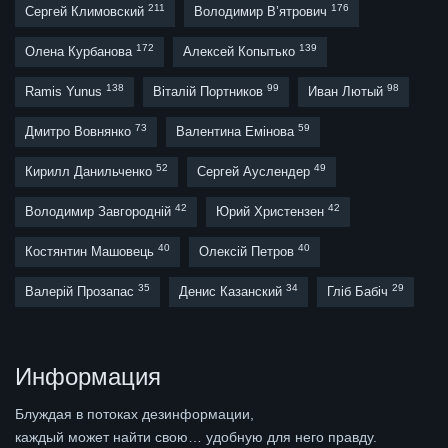
211
176
Сергей Климовский
Володимир В’ятрович
172
139
Олена Курбанова
Алексей Копытько
138
99
98
Ramis Yunus
Віталій Портников
Иван Лютый
73
59
Дмитро Вовнянко
Валентина Емінова
52
49
Кирилл Данильченко
Сергей Ауслендер
42
42
Володимир Завгородній
Юрий Христензен
40
40
Костянтин Машовець
Олексій Петров
35
34
29
Валерій Прозапас
Денис Казанский
Гліб Бабіч
Информация
Блуждая в потоках дезинформации,
каждый может найти свою… удобную для него правду.