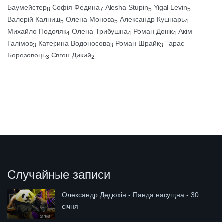
Баумейстер
Софія Федина
Alesha Stupin
Yigal Levin
8
7
5
5
Валерій Калниш
Олена Монова
Александр Кушнарь
5
5
4
Михайло Подоляк
Олена Трибушна
Роман Донік
Акім
4
4
4
Галімов
Катерина Водоносова
Роман Шрайк
Тарас
3
3
3
Березовець
Євген Дикий
3
2
Случайные записи
Олександр Дедюхін - Панда насущна - 30
січня