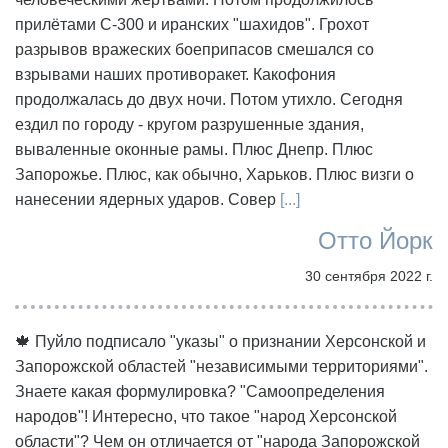
прилётами С-300 и иранских "шахидов". Грохот
разрывов вражеских боеприпасов смешался со
взрывами наших противоракет. Какофония
продолжалась до двух ночи. Потом утихло. Сегодня
ездил по городу - кругом разрушенные здания,
вываленные оконные рамы. Плюс Днепр. Плюс
Запорожье. Плюс, как обычно, Харьков. Плюс визги о
нанесении ядерных ударов. Совер
[...]
Отто Йорк
30 сентября 2022 г.
🍁 Пуйло подписало "указы" о признании Херсонской и
Запорожской областей "независимыми территориями".
Знаете какая формулировка? "Самоопределения
народов"! Интересно, что такое "народ Херсонской
области"? Чем он отличается от "народа Запорожской