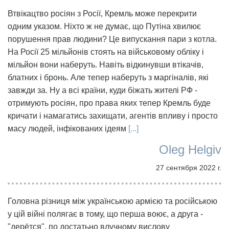
Втвікацтво росіян з Росії, Кремль може перекрити
одним указом. Ніхто ж не думає, що Путіна хвилює
порушення прав людини? Це випускання пари з котла.
На Росії 25 мільйонів стоять на військовому обліку і
мільйон вони наберуть. Навіть відкинувши втікачів,
блатних і бронь. Але тепер наберуть з маргіналів, які
завжди за. Ну а всі країни, куди біжать жителі РФ -
отримують росіян, про права яких тепер Кремль буде
кричати і намагатись захищати, агентів впливу і просто
масу людей, інфікованих ідеям
[...]
Oleg Helgiv
27 сентября 2022 г.
Головна різниця між українською армією та російською
у цій війні полягає в тому, що перша воює, а друга -
"дерётся", по достатьно влучному вислову