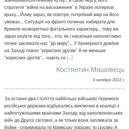
зовнішньополітичному кутку... в свою чергу, його
стратегія "війни на виснаження" в Україні потерпає
краху... Йому зараз, як повітря, потрібний мир на його
умовах... Ситуація на фронті починає набирати для
Кремля незворотньо фатального характеру... тому ви
зараз охуїєте від того... хто, як і наскільки наполегливо
почне закликати нас "до миру"... У бункерного довбня
на Заході повно "корисних друзів" й не меньше
"корисних ідіотів"... навіть се
[...]
Костянтин Машовець
3 октября 2022 г.
За останні два століття найбільші військові перемоги
російської держави відбувались виключно в коаліції з
найпотужнішими країнами Заходу, від наполеонівських
війн до Другої світової, а як тільки вона запливала за
буйки - отримувала то Кримську поразку, то Цусіму. А