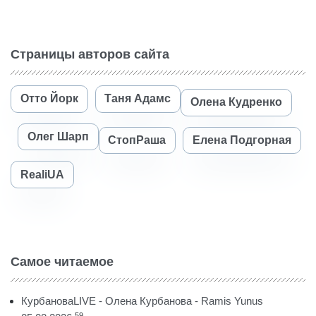
Страницы авторов сайта
Отто Йорк
Таня Адамс
Олена Кудренко
Олег Шарп
СтопРаша
Елена Подгорная
RealiUA
Самое читаемое
КурбановаLIVE - Олена Курбанова - Ramis Yunus
59