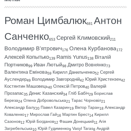
Роман Цимбалюк
Антон
681
Санченко
Сергей Климовский
653
211
Володимир В’ятрович
Олена Курбанова
176
172
Алексей Копытько
Ramis Yunus
Віталій
139
138
Портников
Иван Лютый
Дмитро Вовнянко
99
98
73
Валентина Емінова
Кирилл Данильченко
Сергей
59
52
Ауслендер
Володимир Завгородній
Юрий Христензен
49
42
42
Костянтин Машовець
Олексій Петров
Валерій
40
40
Прозапас
Денис Казанский
Гліб Бабіч
Борислав
35
34
29
Береза
Олена Добровольська
Тарас Чорновіл
24
21
21
Александр Балу
Павел Казарин
Віктор Таран
Александр
20
19
18
Коваленко
Мирослав Гай
Мартин Брест
Кирилл
17
16
14
Сазонов
Юрій Богданов
Фашик Донецький
Агія
12
12
11
Загребельська
Юрій Гудименко
Vasyl Taras
Андрій
10
9
8