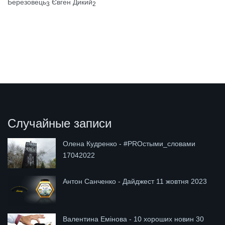
Березовець
Євген Дикий
3
2
Случайные записи
Олена Кудренко - #PROстыми_словами
17042022
Антон Санченко - Дайджест 11 жовтня 2023
Валентина Емінова - 10 хороших новин 30