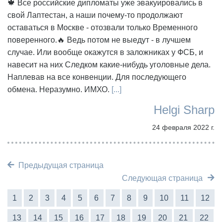
🍁 Все российские дипломаты уже эвакуировались в
свой Лаптестан, а наши почему-то продолжают
оставаться в Москве - отозвали только Временного
поверенного.🔥 Ведь потом не выедут - в лучшем
случае. Или вообще окажутся в заложниках у ФСБ, и
навесит на них Следком какие-нибудь уголовные дела.
Наплевав на все конвенции. Для последующего
обмена. Неразумно. ИМХО.
[...]
Helgi Sharp
24 февраля 2022 г.
Предыдущая страница
Следующая страница
1
2
3
4
5
6
7
8
9
10
11
12
13
14
15
16
17
18
19
20
21
22