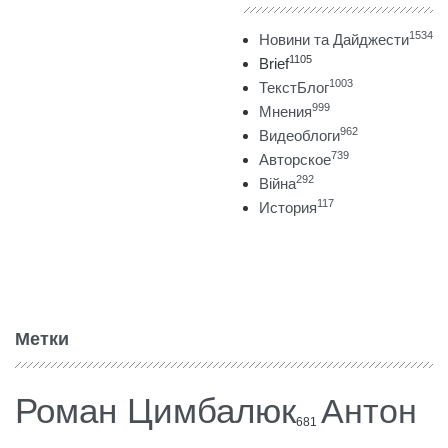
1534
Новини та Дайджести
1105
Brief
1003
ТекстБлог
999
Мнения
962
Видеоблоги
739
Авторское
292
Війна
117
История
Метки
Роман Цимбалюк
Антон
681