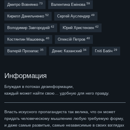
73
59
Дмитро Вовнянко
Валентина Емінова
52
49
Кирилл Данильченко
Сергей Ауслендер
42
42
Володимир Завгородній
Юрий Христензен
40
40
Костянтин Машовець
Олексій Петров
35
34
29
Валерій Прозапас
Денис Казанский
Гліб Бабіч
Информация
Блуждая в потоках дезинформации,
каждый может найти свою… удобную для него правду.
Власть искусного пропагандиста так велика, что он может
придать человеческому мышлению любую требуемую форму,
и даже самые развитые, самые независимые в своих взглядах