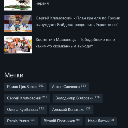
червня
Сергей Климовский - План кремля по Грузии
вынуждает Байдена разрешить Украине всё
Костянтин Машовець - Победобесие явно
каким-то скомканным выходит...
Метки
681
653
Роман Цимбалюк
Антон Санченко
211
176
Сергей Климовский
Володимир В’ятрович
172
139
Олена Курбанова
Алексей Копытько
138
99
98
Ramis Yunus
Віталій Портников
Иван Лютый