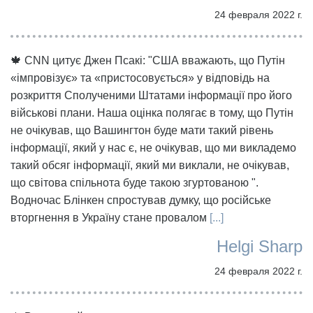
24 февраля 2022 г.
🍁 CNN цитує Джен Псакі: "США вважають, що Путін
«імпровізує» та «пристосовується» у відповідь на
розкриття Сполученими Штатами інформації про його
військові плани. Наша оцінка полягає в тому, що Путін
не очікував, що Вашингтон буде мати такий рівень
інформації, який у нас є, не очікував, що ми викладемо
такий обсяг інформації, який ми виклали, не очікував,
що світова спільнота буде такою згуртованою ".
Водночас Блінкен спростував думку, що російське
вторгнення в Україну стане провалом
[...]
Helgi Sharp
24 февраля 2022 г.