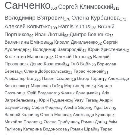
Санченко
Сергей Климовский
653
211
Володимир В’ятрович
Олена Курбанова
176
172
Алексей Копытько
Ramis Yunus
Віталій
139
138
Портников
Иван Лютый
Дмитро Вовнянко
99
98
73
Валентина Емінова
Кирилл Данильченко
Сергей
59
52
Ауслендер
Володимир Завгородній
Юрий Христензен
49
42
42
Костянтин Машовець
Олексій Петров
Валерій
40
40
Прозапас
Денис Казанский
Гліб Бабіч
Борислав
35
34
29
Береза
Олена Добровольська
Тарас Чорновіл
24
21
21
Александр Балу
Павел Казарин
Віктор Таран
Александр
20
19
18
Коваленко
Мирослав Гай
Мартин Брест
Кирилл
17
16
14
Сазонов
Юрій Богданов
Фашик Донецький
Агія
12
12
11
Загребельська
Юрій Гудименко
Vasyl Taras
Андрій
10
9
8
Баумейстер
Софія Федина
Alesha Stupin
Yigal Levin
8
7
5
5
Валерій Калниш
Олена Монова
Александр Кушнарь
5
5
4
Михайло Подоляк
Олена Трибушна
Роман Донік
Акім
4
4
4
Галімов
Катерина Водоносова
Роман Шрайк
Тарас
3
3
3